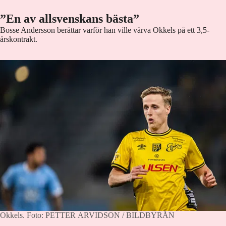
”En av allsvenskans bästa”
Bosse Andersson berättar varför han ville värva Okkels på ett 3,5-
årskontrakt.
Okkels.
Foto: PETTER ARVIDSON / BILDBYRÅN