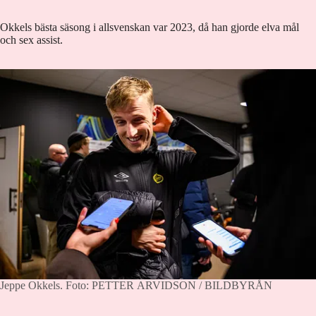
Okkels bästa säsong i allsvenskan var 2023, då han gjorde elva mål
och sex assist.
Jeppe Okkels.
Foto: PETTER ARVIDSON / BILDBYRÅN