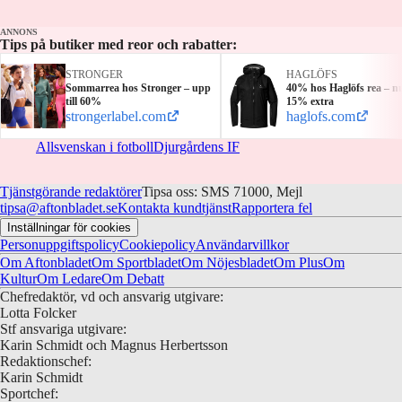
ANNONS
Tips på butiker med reor och rabatter:
STRONGER
HAGLÖFS
Sommarrea hos Stronger – upp
40% hos Haglöfs rea – n
till 60%
15% extra
strongerlabel.com
haglofs.com
Allsvenskan i fotboll
Djurgårdens IF
Tjänstgörande redaktörer
Tipsa oss: SMS 71000, Mejl
tipsa@aftonbladet.se
Kontakta kundtjänst
Rapportera fel
Inställningar för cookies
Personuppgiftspolicy
Cookiepolicy
Användarvillkor
Om Aftonbladet
Om Sportbladet
Om Nöjesbladet
Om Plus
Om
Kultur
Om Ledare
Om Debatt
Chefredaktör, vd och ansvarig utgivare:
Lotta Folcker
Stf ansvariga utgivare:
Karin Schmidt och Magnus Herbertsson
Redaktionschef:
Karin Schmidt
Sportchef: