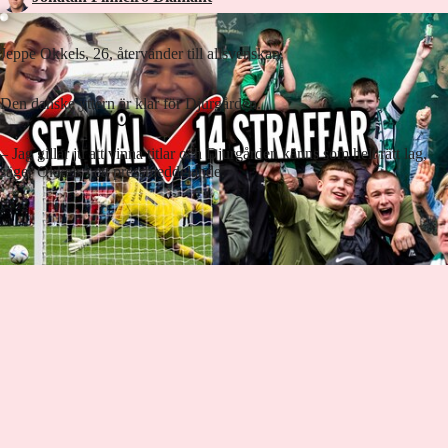
Jeppe Okkels, 26, återvänder till allsvenskan.
Den danske yttern är klar för Djurgården.
– Jag gillar ju att vinna titlar och Djurgården känns som helt rätt lag,
säger Okkels i ett pressmeddelande.