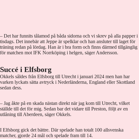
– Det har funnits tålamod på båda sidorna och vi skrev på alla papper i
tisdags. Det innebär att Jeppe är spelklar och han ansluter till laget för
träning redan på lördag. Han är i bra form och finns därmed tillgänglig
för matchen mot IFK Norrköping i helgen, säger Andersson.
Succé i Elfsborg
Okkels såldes från Elfsborg till Utrecht i januari 2024 men han har
varken lyckats sätta avtryck i Nederländerna, England eller Skottland
sedan dess.
– Jag åkte på en skada nästan direkt när jag kom till Utrecht, vilket
ställde till det för mig. Sedan bar det vidare till Preston, följt av en
utlåning till Aberdeen, säger Okkels.
I Elfsborg gick det bättre. Där spelade han totalt 100 allsvenska
matcher, gjorde 24 mål och spelade fram till 14.