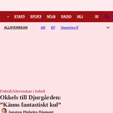
Logga in
START
SPORT
NÖJE
RADIO
HEJ
SÖK
ALLSVENSKAN
PLUS
TIPSA
AIK
TV
BP
KULTUR
Degerfors IF
LEDARE
Djurgården
Elfsborg
Gais
Halmstad
Hammarby
Häcken
IFK Göteborg
Kalmar FF
Malmö FF
Mjällby
Sirius
Västerås SK
Örgryte
Fotboll
|
Allsvenskan i fotboll
Okkels till Djurgården:
Ser Celtic vinna galen cuprysare: "Ska in
”Känns fantastiskt kul”
bland klassikerna"
Jonatan Pinheiro Diamant