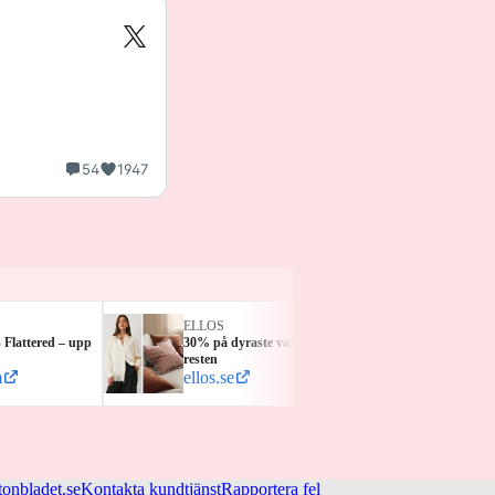
54
1947
ELLOS
HAGL
Flattered – upp
30% på dyraste varan + 15% på
40% ho
resten
15% ex
m
ellos.se
haglo
tonbladet.se
Kontakta kundtjänst
Rapportera fel