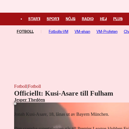
START
SPORT
NÖJE
RADIO
HEJ
PLUS
FOTBOLL
Fotbolls-VM
VM-elvan
VM-Profeten
Ch
Ligue 1
Bundesliga
Europa League
Fotboll
|
Fotboll
Laddar ...
Officiellt: Kusi-Asare till Fulham
Jesper Thedéen
Jonah Kusi-Asare, 18, lånas ut av Bayern München.
Den svenske supertalangen går till Premier League-klubben F