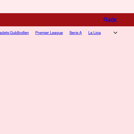
Logga in
SÖK
adets Guldbollen
Premier League
Serie A
La Liga