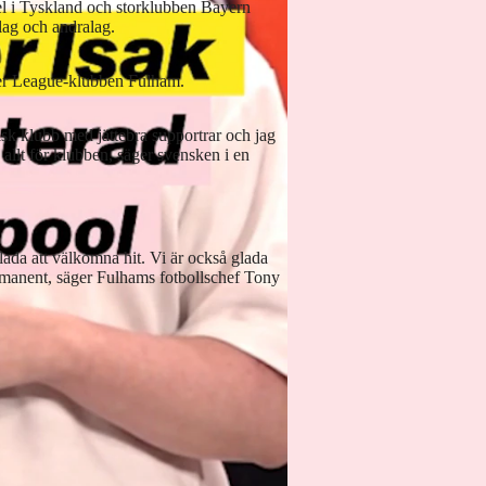
l i Tyskland och storklubben Bayern
lag och andralag.
emier League-klubben Fulham.
isk klubb med jättebra supportrar och jag
 allt för klubben, säger svensken i en
lada att välkomna hit. Vi är också glada
ermanent, säger Fulhams fotbollschef Tony