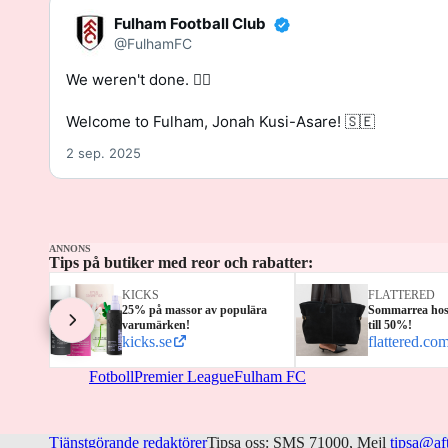
Fulham Football Club
@FulhamFC
We weren't done. 🙅‍♂️

Welcome to Fulham, Jonah Kusi-Asare! 🇸🇪
2 sep. 2025
ANNONS
Tips på butiker med reor och rabatter:
KICKS
FLATTERED
25% på massor av populära
Sommarrea hos 
varumärken!
till 50%!
kicks.se
flattered.co
Fotboll
Premier League
Fulham FC
Tjänstgörande redaktörer
Tipsa oss: SMS 71000, Mejl
tipsa@af