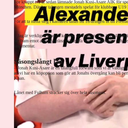
För knappt två år sedan lämnade Jonah Kusi-Asare AIK för spe
München. Där har talangen mestadels spelat för klubbens U19 
För att ta nästa steg i karriären lånas nu 18-åringen ut till Pr
– Jag är verkligen glad att komma till Fulham. Det är en fantast
ser fram emot att börja träna och träffa mina lagkamrater och ge
kommentar.
Säsongslångt lån
– Jonah Kusi-Asare är en talangfull forward som vi är väldigt g
att vi har en köpoption som gör att Jonahs övergång kan bli p
Khan.
Lånet med Fulham sträcker sig över hela säsongen.