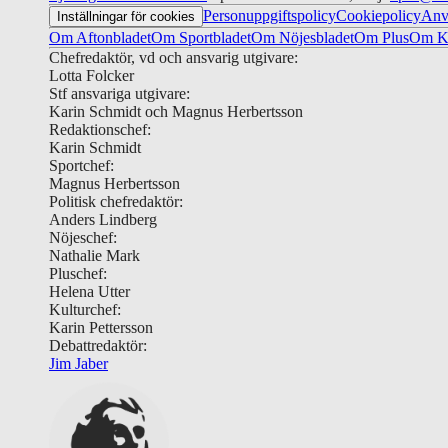
Personuppgiftspolicy
Cookiepolicy
Anv
Inställningar för cookies
Om Aftonbladet
Om Sportbladet
Om Nöjesbladet
Om Plus
Om Ku
Chefredaktör, vd och ansvarig utgivare:
Lotta Folcker
Stf ansvariga utgivare:
Karin Schmidt och Magnus Herbertsson
Redaktionschef:
Karin Schmidt
Sportchef:
Magnus Herbertsson
Politisk chefredaktör:
Anders Lindberg
Nöjeschef:
Nathalie Mark
Pluschef:
Helena Utter
Kulturchef:
Karin Pettersson
Debattredaktör:
Jim Jaber