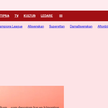
TIPSA
TV
KULTUR
LEDARE
ampions League
Allsvenskan
Superettan
Damallsvenskan
Aftonbl
ulham – som dessutom har en köpoption.