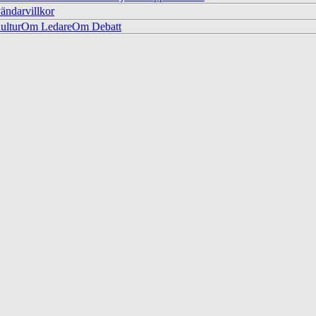
ändarvillkor
ltur
Om Ledare
Om Debatt