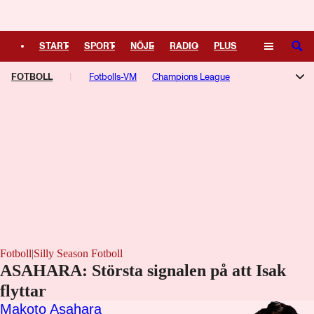
START
SPORT
NÖJE
RADIO
PLUS
SÖK
FOTBOLL
TIPSA
TV
Fotbolls-VM
KULTUR
Champions League
LEDARE
Allsvenskan
Superettan
Damallsvenskan
Aftonbladets Guldbollen
Premier League
Serie A
La Liga
Ligue 1
Bundesliga
Europa League
Fotboll
|
Silly Season Fotboll
ASAHARA: Största signalen på att Isak
flyttar
Makoto Asahara