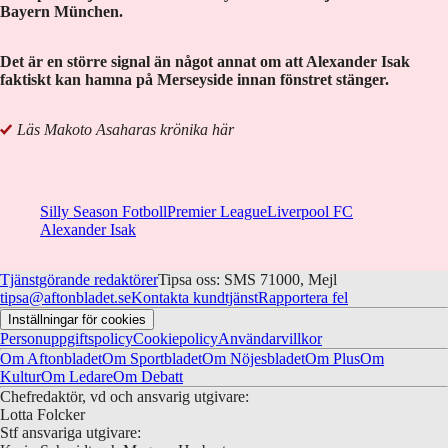
Bayern München.
Det är en större signal än något annat om att Alexander Isak
faktiskt kan hamna på Merseyside innan fönstret stänger.
Läs Makoto Asaharas krönika här
Silly Season Fotboll
Premier League
Liverpool FC
Alexander Isak
Tjänstgörande redaktörer
Tipsa oss: SMS 71000, Mejl
tipsa@aftonbladet.se
Kontakta kundtjänst
Rapportera fel
Inställningar för cookies
Personuppgiftspolicy
Cookiepolicy
Användarvillkor
Om Aftonbladet
Om Sportbladet
Om Nöjesbladet
Om Plus
Om
Kultur
Om Ledare
Om Debatt
Chefredaktör, vd och ansvarig utgivare:
Lotta Folcker
Stf ansvariga utgivare: