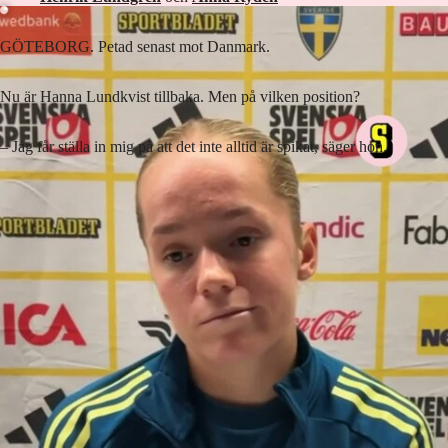
GÖTEBORG. Petad senast mot Danmark.
Nu är Hanna Lundkvist tillbaka. Men på vilken position?
– Jag får ställa in mig på att det inte alltid är spikat, säger hon.
Lyssna på artikeln
3
min