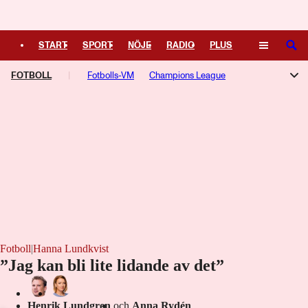
Logga in
START
SPORT
NÖJE
RADIO
PLUS
SÖK
FOTBOLL
TIPSA
TV
Fotbolls-VM
KULTUR
Champions League
LEDARE
Allsvenskan
Superettan
Damallsvenskan
Aftonbladets Guldbollen
Premier League
Serie A
La Liga
Ligue 1
Bundesliga
Europa League
Fotboll
|
Hanna Lundkvist
”Jag kan bli lite lidande av det”
Henrik Lundgren
och
Anna Rydén