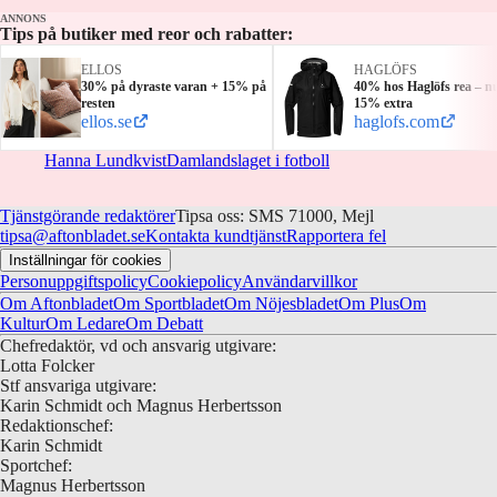
ANNONS
Tips på butiker med reor och rabatter:
ELLOS
HAGLÖFS
30% på dyraste varan + 15% på
40% hos Haglöfs rea – n
resten
15% extra
ellos.se
haglofs.com
Hanna Lundkvist
Damlandslaget i fotboll
Tjänstgörande redaktörer
Tipsa oss: SMS 71000, Mejl
tipsa@aftonbladet.se
Kontakta kundtjänst
Rapportera fel
Inställningar för cookies
Personuppgiftspolicy
Cookiepolicy
Användarvillkor
Om Aftonbladet
Om Sportbladet
Om Nöjesbladet
Om Plus
Om
Kultur
Om Ledare
Om Debatt
Chefredaktör, vd och ansvarig utgivare:
Lotta Folcker
Stf ansvariga utgivare:
Karin Schmidt och Magnus Herbertsson
Redaktionschef:
Karin Schmidt
Sportchef:
Magnus Herbertsson