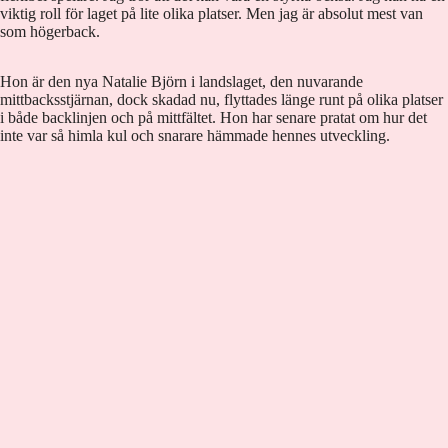
viktig roll för laget på lite olika platser. Men jag är absolut mest van
som högerback.
Hon är den nya Natalie Björn i landslaget, den nuvarande
mittbacksstjärnan, dock skadad nu, flyttades länge runt på olika platser
i både backlinjen och på mittfältet. Hon har senare pratat om hur det
inte var så himla kul och snarare hämmade hennes utveckling.