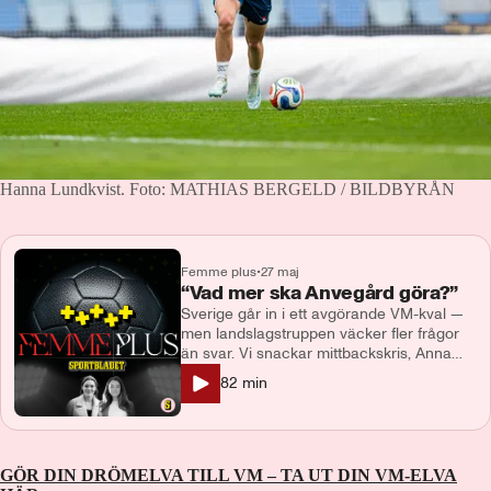
Hanna Lundkvist.
Foto: MATHIAS BERGELD / BILDBYRÅN
Femme plus
•
27 maj
“Vad mer ska Anvegård göra?”
Sverige går in i ett avgörande VM-kval —
men landslagstruppen väcker fler frågor
än svar. Vi snackar mittbackskris, Anna
Anvegårds petning och varför ett AIK-
82
min
namn plötsligt känns som ett framtidslöfte
inför VM 2027. Dessutom: Malmö FF
fortsätter hacka sig fram i toppen, Ewa
Pajor fick äntligen bryta sin Champions
League-förbannelse och silly season-
GÖR DIN DRÖMELVA TILL VM – TA UT DIN VM-ELVA