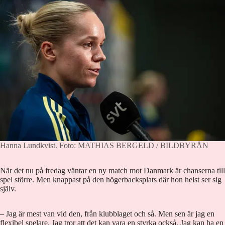
Hanna Lundkvist.
Foto: MATHIAS BERGELD / BILDBYRÅN
När det nu på fredag väntar en ny match mot Danmark är chanserna till
spel större. Men knappast på den högerbacksplats där hon helst ser sig
själv.
– Jag är mest van vid den, från klubblaget och så. Men sen är jag en
flexibel spelare. Jag tror att det kan vara en styrka också. Jag kan ha en