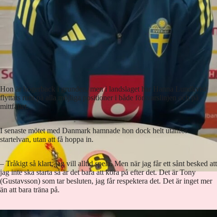
Hon är högerback i grunden, men i landslaget har Hanna Lundkvist
flyttats runt på alla möjliga positioner i både försvarslinjen och på
mittfältet.
I senaste mötet med Danmark hamnade hon dock helt utanför
startelvan, utan att få hoppa in.
– Tråkigt så klart, jag vill alltid spela. Men när jag får ett sånt besked att
jag inte ska starta så är det bara att köra på efter det. Det är Tony
(Gustavsson) som tar besluten, jag får respektera det. Det är inget mer
än att bara träna på.