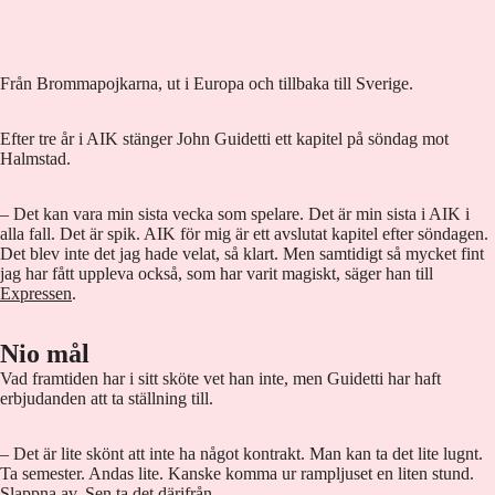
Från Brommapojkarna, ut i Europa och tillbaka till Sverige.
Efter tre år i AIK stänger John Guidetti ett kapitel på söndag mot
Halmstad.
– Det kan vara min sista vecka som spelare. Det är min sista i AIK i
alla fall. Det är spik. AIK för mig är ett avslutat kapitel efter söndagen.
Det blev inte det jag hade velat, så klart. Men samtidigt så mycket fint
jag har fått uppleva också, som har varit magiskt, säger han till
Expressen
.
Nio mål
Vad framtiden har i sitt sköte vet han inte, men Guidetti har haft
erbjudanden att ta ställning till.
– Det är lite skönt att inte ha något kontrakt. Man kan ta det lite lugnt.
Ta semester. Andas lite. Kanske komma ur rampljuset en liten stund.
Slappna av. Sen ta det därifrån.