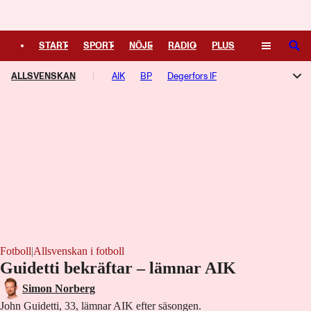
Logga in
START
SPORT
NÖJE
RADIO
PLUS
SÖK
ALLSVENSKAN
TIPSA
TV
KULTUR
AIK
BP
LEDARE
Degerfors IF
Djurgården
Elfsborg
Gais
Halmstad
Hammarby
Häcken
IFK Göteborg
Kalmar FF
Malmö FF
Mjällby
Sirius
Västerås SK
Örgryte
Fotboll
|
Allsvenskan i fotboll
Guidetti bekräftar – lämnar AIK
Simon Norberg
John Guidetti, 33, lämnar AIK efter säsongen.