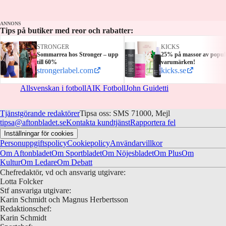
ANNONS
Tips på butiker med reor och rabatter:
STRONGER
KICKS
Sommarrea hos Stronger – upp
25% på massor av popul
till 60%
varumärken!
strongerlabel.com
kicks.se
Allsvenskan i fotboll
AIK Fotboll
John Guidetti
Tjänstgörande redaktörer
Tipsa oss: SMS 71000, Mejl
tipsa@aftonbladet.se
Kontakta kundtjänst
Rapportera fel
Inställningar för cookies
Personuppgiftspolicy
Cookiepolicy
Användarvillkor
Om Aftonbladet
Om Sportbladet
Om Nöjesbladet
Om Plus
Om
Kultur
Om Ledare
Om Debatt
Chefredaktör, vd och ansvarig utgivare:
Lotta Folcker
Stf ansvariga utgivare:
Karin Schmidt och Magnus Herbertsson
Redaktionschef:
Karin Schmidt