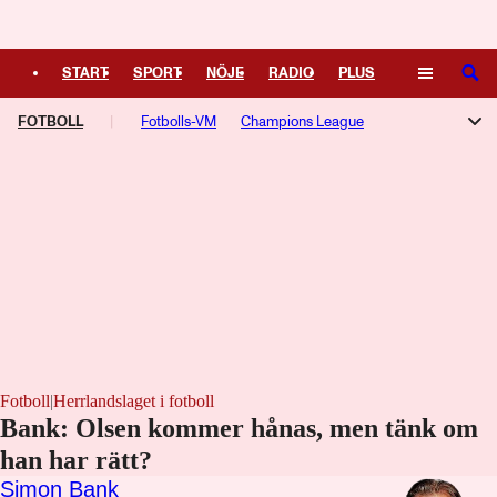
Logga in
START
SPORT
NÖJE
RADIO
PLUS
SÖK
FOTBOLL
TIPSA
TV
Fotbolls-VM
KULTUR
Champions League
LEDARE
Allsvenskan
Superettan
Damallsvenskan
Aftonbladets Guldbollen
Premier League
Serie A
La Liga
Ligue 1
Bundesliga
Europa League
Fotboll
|
Herrlandslaget i fotboll
Bank: Olsen kommer hånas, men tänk om
han har rätt?
Simon Bank