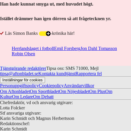
Han hade kunnat smyga ut, med huvudet högt.
Istället drämmer han igen dörren så att frågetecknen yr.
Läs Simon Banks
-krönika här!
Herrlandslaget i fotboll
Emil Forsberg
Jon Dahl Tomasson
Robin Olsen
Tjänstgörande redaktörer
Tipsa oss: SMS 71000, Mejl
tipsa@aftonbladet.se
Kontakta kundtjänst
Rapportera fel
Inställningar för cookies
Personuppgiftspolicy
Cookiepolicy
Användarvillkor
Om Aftonbladet
Om Sportbladet
Om Nöjesbladet
Om Plus
Om
Kultur
Om Ledare
Om Debatt
Chefredaktör, vd och ansvarig utgivare:
Lotta Folcker
Stf ansvariga utgivare:
Karin Schmidt och Magnus Herbertsson
Redaktionschef:
Karin Schmidt