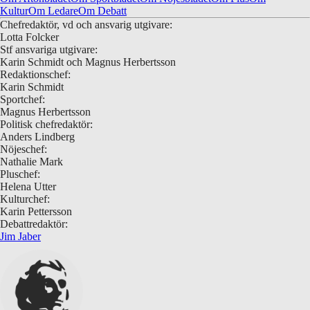
Kultur
Om Ledare
Om Debatt
Chefredaktör, vd och ansvarig utgivare:
Lotta Folcker
Stf ansvariga utgivare:
Karin Schmidt och Magnus Herbertsson
Redaktionschef:
Karin Schmidt
Sportchef:
Magnus Herbertsson
Politisk chefredaktör:
Anders Lindberg
Nöjeschef:
Nathalie Mark
Pluschef:
Helena Utter
Kulturchef:
Karin Pettersson
Debattredaktör:
Jim Jaber