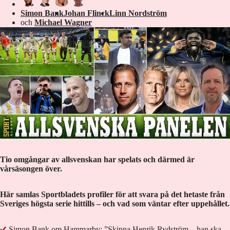
Simon Bank
Johan Flinck
Linn Nordström
och
Michael Wagner
Tio omgångar av allsvenskan har spelats och därmed är
vårsäsongen över.
Här samlas Sportbladets profiler för att svara på det hetaste från
Sveriges högsta serie hittills – och vad som väntar efter uppehållet.
Simon Bank om Hammarby: ”Skippa Henrik Rydström – han ska