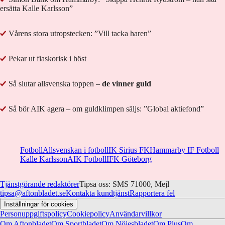
ersätta Kalle Karlsson”
Vårens stora utropstecken: ”Vill tacka haren”
Pekar ut fiaskorisk i höst
Så slutar allsvenska toppen –
de vinner guld
Så bör AIK agera – om guldklimpen säljs: ”Global aktiefond”
Fotboll
Allsvenskan i fotboll
IK Sirius FK
Hammarby IF Fotboll
Kalle Karlsson
AIK Fotboll
IFK Göteborg
Tjänstgörande redaktörer
Tipsa oss: SMS 71000, Mejl
tipsa@aftonbladet.se
Kontakta kundtjänst
Rapportera fel
Inställningar för cookies
Personuppgiftspolicy
Cookiepolicy
Användarvillkor
Om Aftonbladet
Om Sportbladet
Om Nöjesbladet
Om Plus
Om