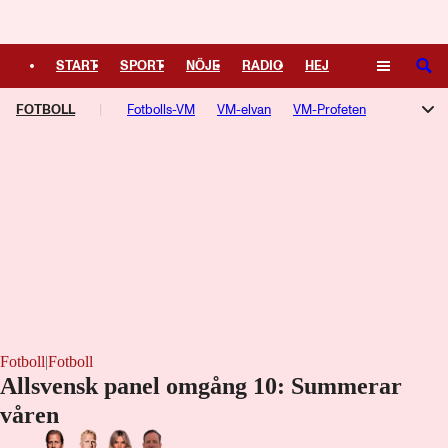
START
SPORT
NÖJE
RADIO
HEJ
SÖK
FOTBOLL
PLUS
TIPSA
Fotbolls-VM
TV
KULTUR
VM-elvan
LEDARE
VM-Profeten
Champions League
Allsvenskan
Superettan
Damallsvenskan
Aftonbladets Guldbollen
Premier League
Serie A
La Liga
Ligue 1
Bundesliga
Europa League
Fotboll
|
Fotboll
Allsvensk panel omgång 10: Summerar
våren