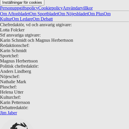
Inställningar för cookies
Personuppgiftspolicy
Cookiepolicy
Användarvillkor
Om Aftonbladet
Om Sportbladet
Om Nöjesbladet
Om Plus
Om
Kultur
Om Ledare
Om Debatt
Chefredaktör, vd och ansvarig utgivare:
Lotta Folcker
Stf ansvariga utgivare:
Karin Schmidt och Magnus Herbertsson
Redaktionschef:
Karin Schmidt
Sportchef:
Magnus Herbertsson
Politisk chefredaktör:
Anders Lindberg
Nöjeschef:
Nathalie Mark
Pluschef:
Helena Utter
Kulturchef:
Karin Pettersson
Debattredaktör:
Jim Jaber