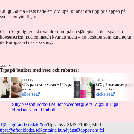
Enligt Galcia Press hade ett VM-spel kunnat dra upp prislappen på
svensken ytterligare.
Celta Vigo ligger i skrivande stund på en sjätteplats i den spanska
högstaserien med en match kvar att spela – en position som garanterar
de Europaspel nästa säsong.
ANNONS
Tips på butiker med reor och rabatter:
ELLOS
KICKS
30% på dyraste varan + 15% på
25% på massor av popul
resten
varumärken!
ellos.se
kicks.se
Silly Season Fotboll
Williot Swedberg
Celta Vigo
La Liga
Herrlandslaget i fotboll
Tjänstgörande redaktörer
Tipsa oss: SMS 71000, Mejl
tipsa@aftonbladet.se
Kontakta kundtjänst
Rapportera fel