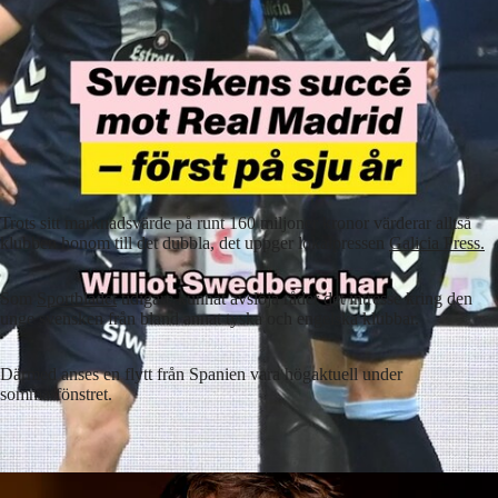
Trots sitt marknadsvärde på runt 160 miljoner kronor värderar alltså
klubben honom till det dubbla, det uppger lokalpressen
Galicia Press.
Som
Sportbladet
tidigare kunnat avslöja råder det intresse kring den
unge svensken från bland annat tyska och engelska klubbar.
Därmed anses en flytt från Spanien vara högaktuell under
sommarfönstret.