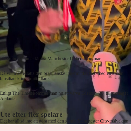
Casemiro kommer lämna Manchester United i sommar.
Då vill man ersätta den brasilianske innermittfältaren med en annan
brasiliansk innermittfältare.
Enligt
The Times
kommer man nu att värva Ederson, 26, till vardags i
Atalanta.
Ute efter fler spelare
Det har alltså inte att göra med den gamla Manchester City-målvakten.