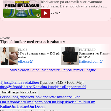
bjöd varken på dramatik eller oväntade
vändningar. Däremot fick vi ta avsked av
några riktiga ikoner. Vi tar ut säsongens
66
min
bästa elva, listar bästa och sämsta
värvningar, hyllar de som hyllas bör och
tar en titt på det engelska landslaget med
VM bara några veckor bort. Tack för den
här säsongen! Programledare och
producent: Patrik Syk Medverkande:
ANNONS
Tips på butiker med reor och rabatter:
Makoto Asahara och Frida fagerlund
Kontakt: podcast@aftonbladet.se Ansvarig
ELLOS
FLATTERED
utgivare: Lotta Folcker
30% på dyraste varan + 15% på
Sommarrea hos Flattere
resten
till 50%!
ellos.se
flattered.com
Silly Season Fotboll
Manchester United
Premier League
Tjänstgörande redaktörer
Tipsa oss: SMS 71000, Mejl
tipsa@aftonbladet.se
Kontakta kundtjänst
Rapportera fel
Inställningar för cookies
Personuppgiftspolicy
Cookiepolicy
Användarvillkor
Om Aftonbladet
Om Sportbladet
Om Nöjesbladet
Om Plus
Om
Kultur
Om Ledare
Om Debatt