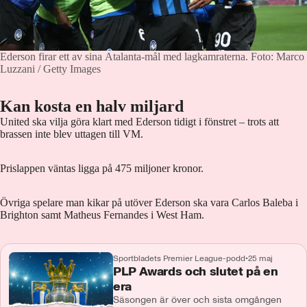
Ederson firar ett av sina Atalanta-mål med lagkamraterna.
Foto: Marco
Luzzani / Getty Images
Kan kosta en halv miljard
United ska vilja göra klart med Ederson tidigt i fönstret – trots att
brassen inte blev uttagen till VM.
Prislappen väntas ligga på 475 miljoner kronor.
Övriga spelare man kikar på utöver Ederson ska vara Carlos Baleba i
Brighton samt Matheus Fernandes i West Ham.
Sportbladets Premier League-podd
•
25 maj
PLP Awards och slutet på en
era
Säsongen är över och sista omgången