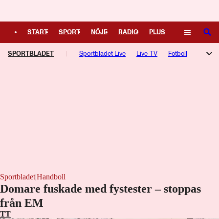
Logga in
START
SPORT
NÖJE
RADIO
PLUS
SÖK
SPORTBLADET
TIPSA
TV
KULTUR
Sportbladet Live
LEDARE
Live-TV
Fotboll
Hockey
Trav
Speltips
TV-guide
Podcasts
F1-bloggen
NHL-bloggen
Silly Season
Motorsport
Kampsport
Managerspel
Fotbollsresan
Hockeyresan
Sportbladet
|
Handboll
Domare fuskade med fystester – stoppas
Laddar ...
från EM
TT