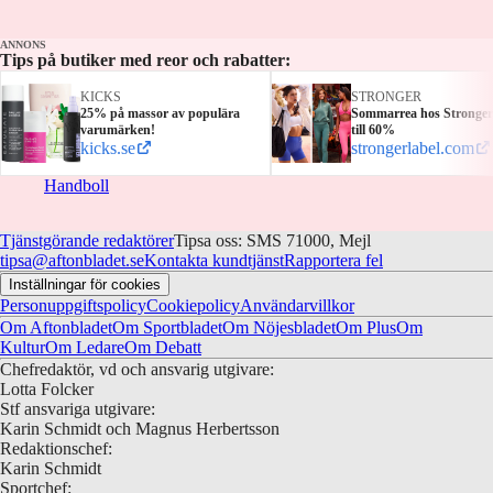
ANNONS
Tips på butiker med reor och rabatter:
KICKS
STRONGER
25% på massor av populära
Sommarrea hos Stronger
varumärken!
till 60%
kicks.se
strongerlabel.com
Handboll
Tjänstgörande redaktörer
Tipsa oss: SMS 71000, Mejl
tipsa@aftonbladet.se
Kontakta kundtjänst
Rapportera fel
Inställningar för cookies
Personuppgiftspolicy
Cookiepolicy
Användarvillkor
Om Aftonbladet
Om Sportbladet
Om Nöjesbladet
Om Plus
Om
Kultur
Om Ledare
Om Debatt
Chefredaktör, vd och ansvarig utgivare:
Lotta Folcker
Stf ansvariga utgivare:
Karin Schmidt och Magnus Herbertsson
Redaktionschef:
Karin Schmidt
Sportchef: