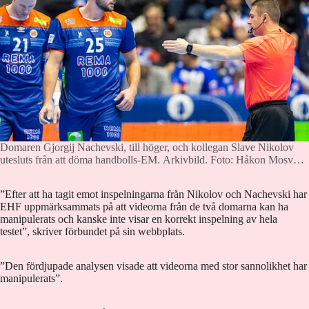
Domaren Gjorgij Nachevski, till höger, och kollegan Slave Nikolov
utesluts från att döma handbolls-EM. Arkivbild.
Foto: Håkon Mosvold
Larsen/NTB/TT
”Efter att ha tagit emot inspelningarna från Nikolov och Nachevski har
EHF uppmärksammats på att videorna från de två domarna kan ha
manipulerats och kanske inte visar en korrekt inspelning av hela
testet”, skriver förbundet på sin webbplats.
”Den fördjupade analysen visade att videorna med stor sannolikhet har
manipulerats”.