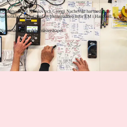
Domarna Slave Nikolov och Gjorgji Nachevski har med ”stor
sannolikhet” fuskat med en träningsvideo inför EM i Handboll.
Nu utesluts duon från mästerskapet.