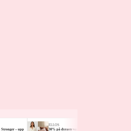
ELLOS
KICK
 Stronger – upp
30% på dyraste varan + 15% på
25% på