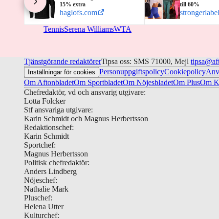
15% extra
till 60%
haglofs.com
strongerlabe
Tennis
Serena Williams
WTA
Tjänstgörande redaktörer
Tipsa oss: SMS 71000, Mejl
tipsa@af
Personuppgiftspolicy
Cookiepolicy
Anv
Inställningar för cookies
Om Aftonbladet
Om Sportbladet
Om Nöjesbladet
Om Plus
Om Ku
Chefredaktör, vd och ansvarig utgivare:
Lotta Folcker
Stf ansvariga utgivare:
Karin Schmidt och Magnus Herbertsson
Redaktionschef:
Karin Schmidt
Sportchef:
Magnus Herbertsson
Politisk chefredaktör:
Anders Lindberg
Nöjeschef:
Nathalie Mark
Pluschef:
Helena Utter
Kulturchef: