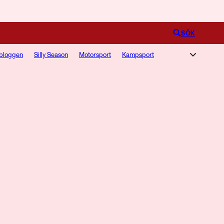
Logga in
SÖK
bloggen
Silly Season
Motorsport
Kampsport