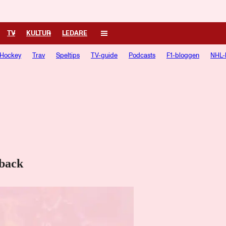
TV
KULTUR
LEDARE
Hockey
Trav
Speltips
TV-guide
Podcasts
F1-bloggen
NHL-
eback