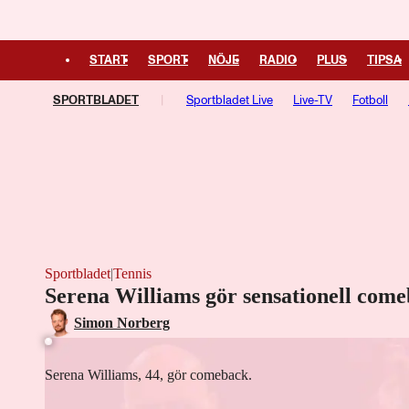
START
SPORT
NÖJE
RADIO
PLUS
TIPSA
SPORTBLADET
Sportbladet Live
Live-TV
Fotboll
Managerspel
Fotbollsresan
Hockeyresan
Sportbladet
|
Tennis
Serena Williams gör sensationell com
Simon Norberg
Serena Williams, 44, gör comeback.