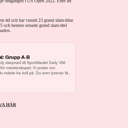
edje omgången i US Open 2022. Efter att
n tid och har vunnit 23 grand slam-titlar
 och hennes senaste grand slam-titel
naden.
al: Grupp A‑B
ly skepnad till Sportbladet Daily VM-
nför mästerskapet. Vi pratar om
du måste ha koll på. Du som lyssnar får
spaningar. I detta avsnitt går vi igenom
tus Wernbloom och Makoto Asahara.
 Lilja Medverkande: Makoto Asahara
ast@aftonbladet.se Ansvarig utgivare:
VA HÄR