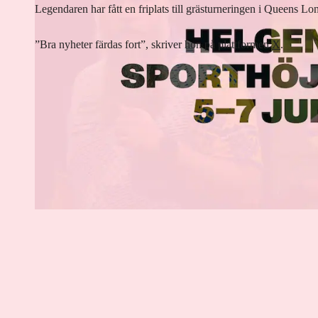
Legendaren har fått en friplats till grästurneringen i Queens L
”Bra nyheter färdas fort”, skriver hon på plattformen
X
.
Lyssna på artikeln
2
min