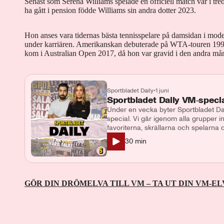
Senast som Serena Williams spelade en officiell match var i tr
ha gått i pension födde Williams sin andra dotter 2023.
Hon anses vara tidernas bästa tennisspelare på damsidan i moder
under karriären. Amerikanskan debuterade på WTA-touren 1995
kom i Australian Open 2017, då hon var gravid i den andra må
Sportbladet Daily
•
1 juni
Sportbladet Daily VM‑speci
Under en vecka byter Sportbladet Dai
special. Vi går igenom alla grupper i
favoriterna, skrällarna och spelarna 
analyser, snackisar och våra hetaste 
30
min
grupp A och B tillsammans med Pon
Programledare och producent: Demir
och Pontus Wernbloom Kontakt: podc
Lotta Folcker
GÖR DIN DRÖMELVA TILL VM – TA UT DIN VM-EL