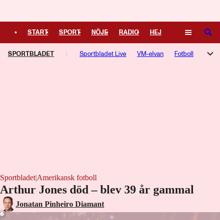
Logga in
START
SPORT
NÖJE
RADIO
HEJ
SÖK
SPORTBLADET
PLUS
TIPSA
Sportbladet Live
TV
KULTUR
VM-elvan
LEDARE
Fotboll
Hockey
Trav
Speltips
Live-TV
TV-guide
Podcasts
F1-bloggen
NHL-bloggen
Silly Season
Motorsport
Kampsport
Managerspel
Fotbollsresan
Hockeyresan
Sportbladet
|
Amerikansk fotboll
Arthur Jones död – blev 39 år gammal
Laddar ...
Jonatan Pinheiro Diamant