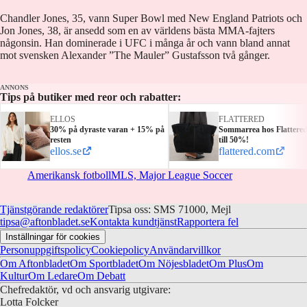
Chandler Jones, 35, vann Super Bowl med New England Patriots och
Jon Jones, 38, är ansedd som en av världens bästa MMA-fajters
någonsin. Han dominerade i UFC i många år och vann bland annat
mot svensken Alexander ”The Mauler” Gustafsson två gånger.
ANNONS
Tips på butiker med reor och rabatter:
ELLOS
FLATTERED
30% på dyraste varan + 15% på
Sommarrea hos Flattere
resten
till 50%!
ellos.se
flattered.com
Amerikansk fotboll
MLS, Major League Soccer
Tjänstgörande redaktörer
Tipsa oss: SMS 71000, Mejl
tipsa@aftonbladet.se
Kontakta kundtjänst
Rapportera fel
Inställningar för cookies
Personuppgiftspolicy
Cookiepolicy
Användarvillkor
Om Aftonbladet
Om Sportbladet
Om Nöjesbladet
Om Plus
Om
Kultur
Om Ledare
Om Debatt
Chefredaktör, vd och ansvarig utgivare:
Lotta Folcker