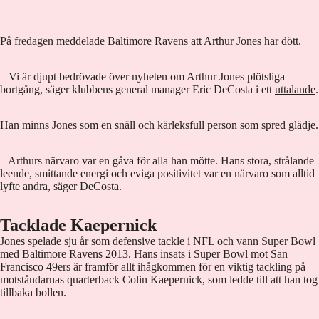
På fredagen meddelade Baltimore Ravens att Arthur Jones har dött.
– Vi är djupt bedrövade över nyheten om Arthur Jones plötsliga
bortgång, säger klubbens general manager Eric DeCosta i ett
uttalande
.
Han minns Jones som en snäll och kärleksfull person som spred glädje.
– Arthurs närvaro var en gåva för alla han mötte. Hans stora, strålande
leende, smittande energi och eviga positivitet var en närvaro som alltid
lyfte andra, säger DeCosta.
Tacklade Kaepernick
Jones spelade sju år som defensive tackle i NFL och vann Super Bowl
med Baltimore Ravens 2013. Hans insats i Super Bowl mot San
Francisco 49ers är framför allt ihågkommen för en viktig tackling på
motståndarnas quarterback Colin Kaepernick, som ledde till att han tog
tillbaka bollen.