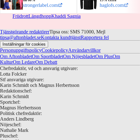
till 60%
15% extra
strongerlabel.com
haglofs.com
Friidrott
Längdhopp
Khaddi Sagnia
Tjänstgörande redaktörer
Tipsa oss: SMS 71000, Mejl
tipsa@aftonbladet.se
Kontakta kundtjänst
Rapportera fel
Inställningar för cookies
Personuppgiftspolicy
Cookiepolicy
Användarvillkor
Om Aftonbladet
Om Sportbladet
Om Nöjesbladet
Om Plus
Om
Kultur
Om Ledare
Om Debatt
Chefredaktör, vd och ansvarig utgivare:
Lotta Folcker
Stf ansvariga utgivare:
Karin Schmidt och Magnus Herbertsson
Redaktionschef:
Karin Schmidt
Sportchef:
Magnus Herbertsson
Politisk chefredaktör:
Anders Lindberg
Nöjeschef:
Nathalie Mark
Pluschef: