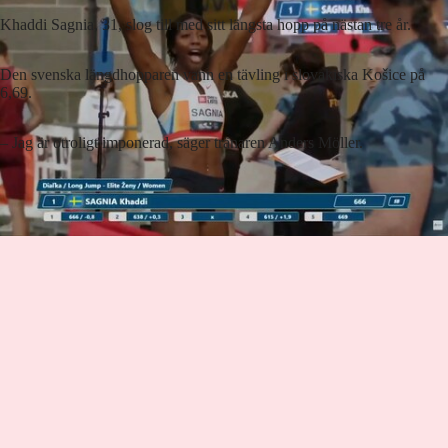
Khaddi Sagnia, 31, slog till med sitt längsta hopp på nästan tre år.
Den svenska längdhopparen vann en tävling i slovakiska Košice på
6,69.
– Jag är otroligt imponerad, säger tränaren Anders Möller.