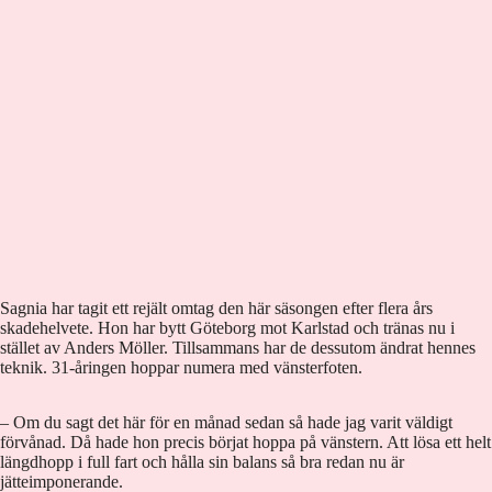
Sagnia har tagit ett rejält omtag den här säsongen efter flera års
skadehelvete. Hon har bytt Göteborg mot Karlstad och tränas nu i
stället av Anders Möller. Tillsammans har de dessutom ändrat hennes
teknik. 31-åringen hoppar numera med vänsterfoten.
–⁠ Om du sagt det här för en månad sedan så hade jag varit väldigt
förvånad. Då hade hon precis börjat hoppa på vänstern. Att lösa ett helt
längdhopp i full fart och hålla sin balans så bra redan nu är
jätteimponerande.