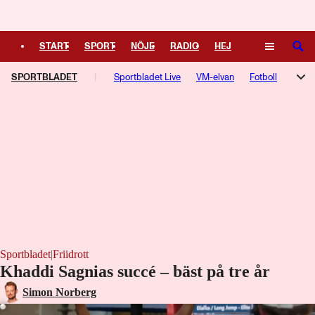
Logga in
START
SPORT
NÖJE
RADIO
HEJ
SÖK
SPORTBLADET
PLUS
TIPSA
Sportbladet Live
TV
KULTUR
VM-elvan
LEDARE
Fotboll
Hockey
Trav
Speltips
Live-TV
TV-guide
Podcasts
F1-bloggen
NHL-bloggen
Silly Season
Motorsport
Kampsport
Managerspel
Fotbollsresan
Hockeyresan
Sportbladet
|
Friidrott
Khaddi Sagnias succé – bäst på tre år
Här hoppar hon längsta hoppet på tre år
Simon Norberg