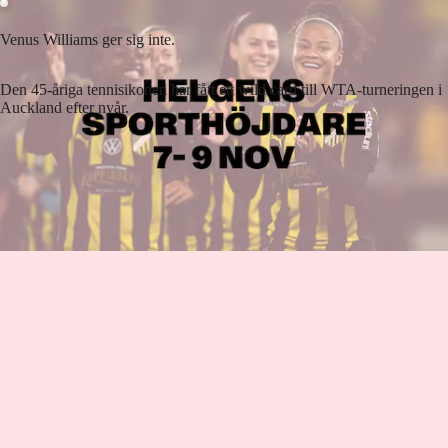
Venus Williams ger sig inte.
Den 45-åriga tennisikonen har fått ett wild card till WTA-turneringen i
Auckland efter nyår.