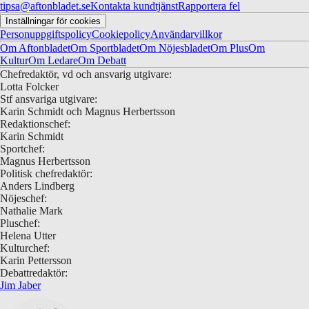
tipsa@aftonbladet.se
Kontakta kundtjänst
Rapportera fel
Inställningar för cookies
Personuppgiftspolicy
Cookiepolicy
Användarvillkor
Om Aftonbladet
Om Sportbladet
Om Nöjesbladet
Om Plus
Om
Kultur
Om Ledare
Om Debatt
Chefredaktör, vd och ansvarig utgivare:
Lotta Folcker
Stf ansvariga utgivare:
Karin Schmidt och Magnus Herbertsson
Redaktionschef:
Karin Schmidt
Sportchef:
Magnus Herbertsson
Politisk chefredaktör:
Anders Lindberg
Nöjeschef:
Nathalie Mark
Pluschef:
Helena Utter
Kulturchef:
Karin Pettersson
Debattredaktör:
Jim Jaber