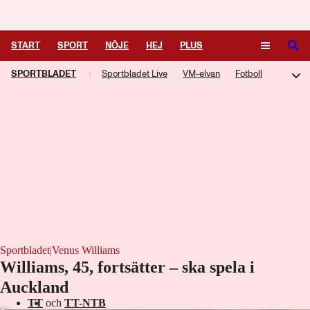
Logga in
START
SPORT
NÖJE
HEJ
PLUS
SPORTBLADET
|
Sportbladet Live
VM-elvan
Fotboll
TIPSA
TV
KULTUR
LEDARE
Hockey
Trav
Speltips
Live-TV
TV-guide
Podcasts
F1-bloggen
NHL-bloggen
Silly Season
Motorsport
Kampsport
Managerspel
Fotbollsresan
Hockeyresan
Sportbladet
|
Venus Williams
Williams, 45, fortsätter – ska spela i
Laddar ...
Auckland
TT
och
TT-NTB