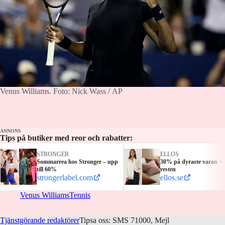
Venus Williams.
Foto: Nick Wass / AP
ANNONS
Tips på butiker med reor och rabatter:
STRONGER
ELLOS
Sommarrea hos Stronger – upp
30% på dyraste varan +
till 60%
resten
strongerlabel.com
ellos.se
Venus Williams
Tennis
Tjänstgörande redaktörer
Tipsa oss: SMS 71000, Mejl