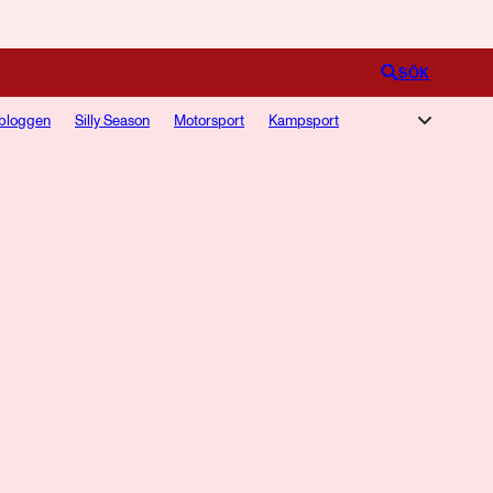
Logga in
SÖK
bloggen
Silly Season
Motorsport
Kampsport