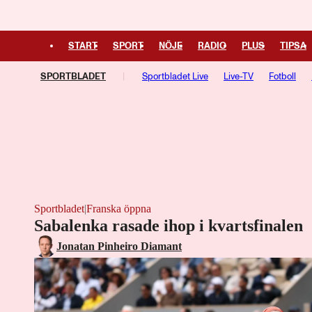
START
SPORT
NÖJE
RADIO
PLUS
TIPSA
SPORTBLADET
Sportbladet Live
Live-TV
Fotboll
Managerspel
Fotbollsresan
Hockeyresan
Sportbladet
|
Franska öppna
Sabalenka rasade ihop i kvartsfinalen
Jonatan Pinheiro Diamant