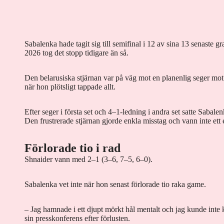
Sabalenka hade tagit sig till semifinal i 12 av sina 13 senaste 
2026 tog det stopp tidigare än så.
Den belarusiska stjärnan var på väg mot en planenlig seger mo
när hon plötsligt tappade allt.
Efter seger i första set och 4–1-ledning i andra set satte Sabale
Den frustrerade stjärnan gjorde enkla misstag och vann inte ett 
Förlorade tio i rad
Shnaider vann med 2–1 (3–6, 7–5, 6–0).
Sabalenka vet inte när hon senast förlorade tio raka game.
– Jag hamnade i ett djupt mörkt hål mentalt och jag kunde inte 
sin presskonferens efter förlusten.