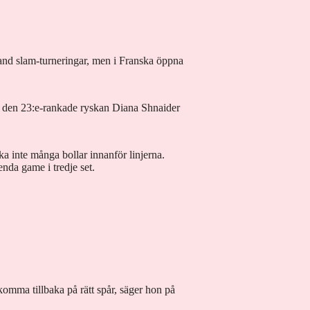
grand slam-turneringar, men i Franska öppna
t den 23:e-rankade ryskan Diana Shnaider
nka inte många bollar innanför linjerna.
enda game i tredje set.
komma tillbaka på rätt spår, säger hon på