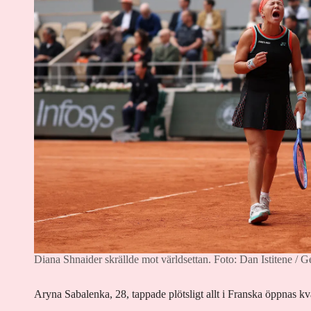
Diana Shnaider skrällde mot världsettan.
Foto: Dan Istitene / G
Aryna Sabalenka, 28, tappade plötsligt allt i Franska öppnas kva