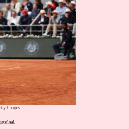
etty Images
rtsfinal.