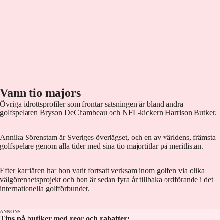
Vann tio majors
Övriga idrottsprofiler som frontar satsningen är bland andra
golfspelaren Bryson DeChambeau och NFL-kickern Harrison Butker.
Annika Sörenstam är Sveriges överlägset, och en av världens, främsta
golfspelare genom alla tider med sina tio majortitlar på meritlistan.
Efter karriären har hon varit fortsatt verksam inom golfen via olika
välgörenhetsprojekt och hon är sedan fyra år tillbaka ordförande i det
internationella golfförbundet.
ANNONS
Tips på butiker med reor och rabatter: