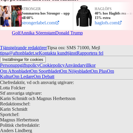
STRONGER
HAGLÖFS
Sommarrea hos Stronger – upp
40% hos Haglöfs rea – n
till 60%
15% extra
strongerlabel.com
haglofs.com
Golf
Annika Sörenstam
Donald Trump
Tjänstgörande redaktörer
Tipsa oss: SMS 71000, Mejl
tipsa@aftonbladet.se
Kontakta kundtjänst
Rapportera fel
Inställningar för cookies
Personuppgiftspolicy
Cookiepolicy
Användarvillkor
Om Aftonbladet
Om Sportbladet
Om Nöjesbladet
Om Plus
Om
Kultur
Om Ledare
Om Debatt
Chefredaktör, vd och ansvarig utgivare:
Lotta Folcker
Stf ansvariga utgivare:
Karin Schmidt och Magnus Herbertsson
Redaktionschef:
Karin Schmidt
Sportchef:
Magnus Herbertsson
Politisk chefredaktör:
Anders Lindberg