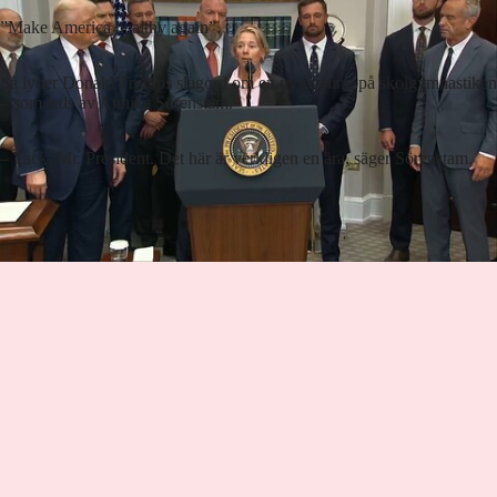
”Make America healthy again”.
Så lyder Donald Trumps slagord om en nysatsning på skolgymnastiken
– som leds av Annika Sörenstam.
– Tack, Mr. President. Det här är verkligen en ära, säger Sörenstam.