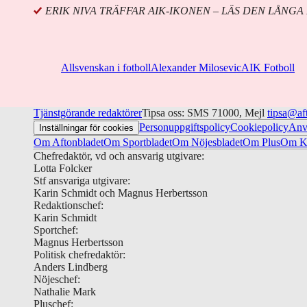
ERIK NIVA TRÄFFAR AIK-IKONEN – LÄS DEN LÅNG
Allsvenskan i fotboll
Alexander Milosevic
AIK Fotboll
Tjänstgörande redaktörer
Tipsa oss: SMS 71000, Mejl
tipsa@af
Personuppgiftspolicy
Cookiepolicy
Anv
Inställningar för cookies
Om Aftonbladet
Om Sportbladet
Om Nöjesbladet
Om Plus
Om Ku
Chefredaktör, vd och ansvarig utgivare:
Lotta Folcker
Stf ansvariga utgivare:
Karin Schmidt och Magnus Herbertsson
Redaktionschef:
Karin Schmidt
Sportchef:
Magnus Herbertsson
Politisk chefredaktör:
Anders Lindberg
Nöjeschef:
Nathalie Mark
Pluschef: