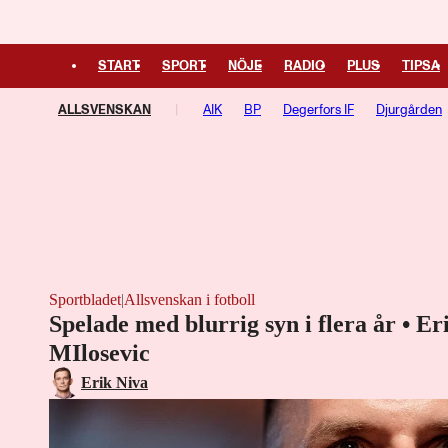
START
SPORT
NÖJE
RADIO
PLUS
TIPSA
ALLSVENSKAN
AIK
BP
Degerfors IF
Djurgården
Västerås SK
Örgryte
Sportbladet
|
Allsvenskan i fotboll
Spelade med blurrig syn i flera år • E
MIlosevic
Erik Niva