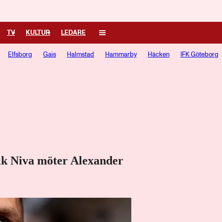
TV
KULTUR
LEDARE
Elfsborg
Gais
Halmstad
Hammarby
Häcken
IFK Göteborg
rik Niva möter Alexander