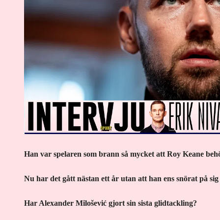
Han var spelaren som brann så mycket att Roy Keane behövd
Nu har det gått nästan ett år utan att han ens snörat på si
Har Alexander Milošević gjort sin sista glidtackling?