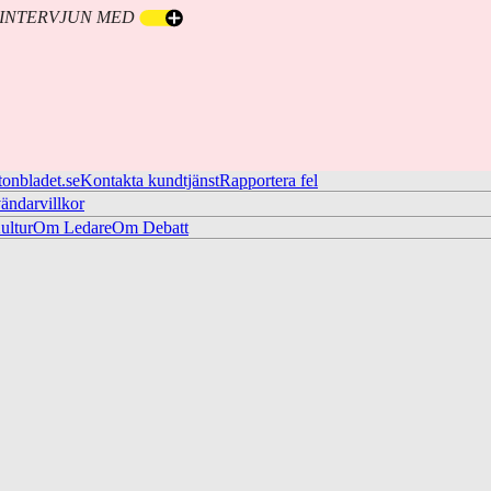
A INTERVJUN MED
tonbladet.se
Kontakta kundtjänst
Rapportera fel
ändarvillkor
ltur
Om Ledare
Om Debatt