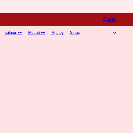
Logga in
SÖK
Kalmar FF
Malmö FF
Mjällby
Sirius