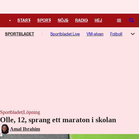
Logga in
START
SPORT
NÖJE
RADIO
HEJ
SÖK
SPORTBLADET
PLUS
TIPSA
Sportbladet Live
TV
KULTUR
VM-elvan
LEDARE
Fotboll
Hockey
Trav
Speltips
Live-TV
TV-guide
Podcasts
F1-bloggen
NHL-bloggen
Silly Season
Motorsport
Kampsport
Managerspel
Fotbollsresan
Hockeyresan
Sportbladet
|
Löpning
Olle, 12, sprang ett maraton i skolan
Amal Ibrahim