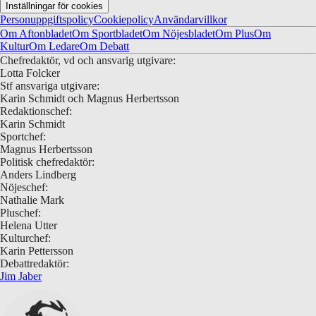
Inställningar för cookies
Personuppgiftspolicy
Cookiepolicy
Användarvillkor
Om Aftonbladet
Om Sportbladet
Om Nöjesbladet
Om Plus
Om
Kultur
Om Ledare
Om Debatt
Chefredaktör, vd och ansvarig utgivare:
Lotta Folcker
Stf ansvariga utgivare:
Karin Schmidt och Magnus Herbertsson
Redaktionschef:
Karin Schmidt
Sportchef:
Magnus Herbertsson
Politisk chefredaktör:
Anders Lindberg
Nöjeschef:
Nathalie Mark
Pluschef:
Helena Utter
Kulturchef:
Karin Pettersson
Debattredaktör:
Jim Jaber