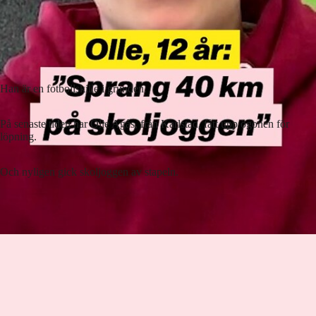
Han är en fotbollskille i grunden.
På senaste tiden har Olle Agås, från Karlstad, fått upp ögonen för
löpning.
Och nyligen gick skoljoggen av stapeln.