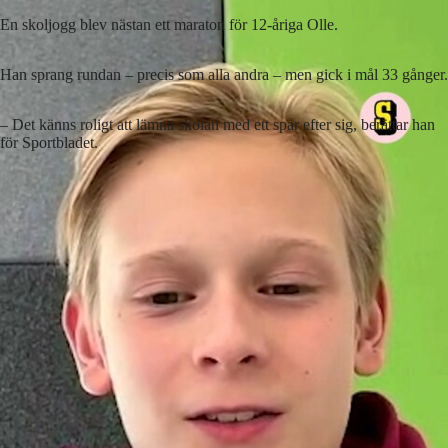
En skoljogg blev nästan ett maraton för 12-åriga Olle.
Han sprang rundan – precis som alla andra – men gick i mål 33 gånger.
– Det känns roligt att lämna skolan med ett spår efter sig, berättar han
för Sportbladet.