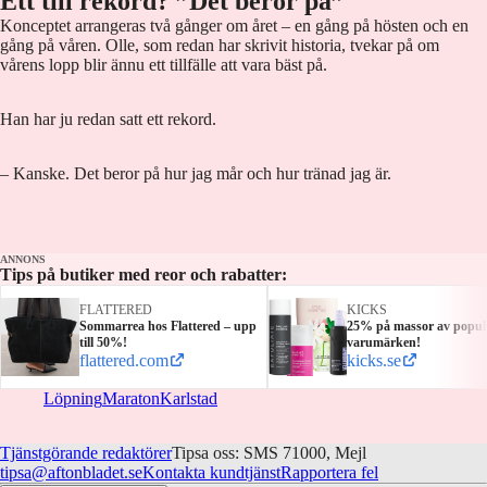
Ett till rekord? ”Det beror på”
Konceptet arrangeras två gånger om året – en gång på hösten och en
gång på våren. Olle, som redan har skrivit historia, tvekar på om
vårens lopp blir ännu ett tillfälle att vara bäst på.
Han har ju redan satt ett rekord.
– Kanske. Det beror på hur jag mår och hur tränad jag är.
ANNONS
Tips på butiker med reor och rabatter:
FLATTERED
KICKS
Sommarrea hos Flattered – upp
25% på massor av popul
till 50%!
varumärken!
flattered.com
kicks.se
Löpning
Maraton
Karlstad
Tjänstgörande redaktörer
Tipsa oss: SMS 71000, Mejl
tipsa@aftonbladet.se
Kontakta kundtjänst
Rapportera fel