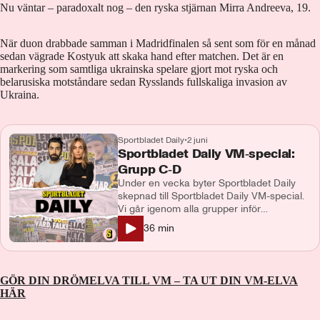
Nu väntar – paradoxalt nog – den ryska stjärnan Mirra Andreeva, 19.
När duon drabbade samman i Madridfinalen så sent som för en månad
sedan vägrade Kostyuk att skaka hand efter matchen. Det är en
markering som samtliga ukrainska spelare gjort mot ryska och
belarusiska motståndare sedan Rysslands fullskaliga invasion av
Ukraina.
Sportbladet Daily
•
2 juni
Sportbladet Daily VM‑special:
Grupp C‑D
Under en vecka byter Sportbladet Daily
skepnad till Sportbladet Daily VM-special.
Vi går igenom alla grupper inför
mästerskapet. Vi pratar om favoriterna,
36
min
skrällarna och spelarna du måste ha koll
på. Du som lyssnar får analyser, snackisar
och våra hetaste spaningar. I detta avsnitt
går vi igenom grupp C och D tillsammans
GÖR DIN DRÖMELVA TILL VM – TA UT DIN VM-ELVA
med Makoto Asahara och Pontus
HÄR
Wernbloom. Programledare och
producent: Demir Lilja Medverkande: