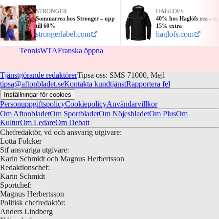
STRONGER
HAGLÖFS
Sommarrea hos Stronger – upp
40% hos Haglöfs rea – n
till 60%
15% extra
strongerlabel.com
haglofs.com
Tennis
WTA
Franska öppna
Tjänstgörande redaktörer
Tipsa oss: SMS 71000, Mejl
tipsa@aftonbladet.se
Kontakta kundtjänst
Rapportera fel
Inställningar för cookies
Personuppgiftspolicy
Cookiepolicy
Användarvillkor
Om Aftonbladet
Om Sportbladet
Om Nöjesbladet
Om Plus
Om
Kultur
Om Ledare
Om Debatt
Chefredaktör, vd och ansvarig utgivare:
Lotta Folcker
Stf ansvariga utgivare:
Karin Schmidt och Magnus Herbertsson
Redaktionschef:
Karin Schmidt
Sportchef:
Magnus Herbertsson
Politisk chefredaktör:
Anders Lindberg