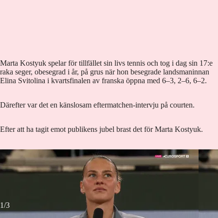
Marta Kostyuk spelar för tillfället sin livs tennis och tog i dag sin 17:e
raka seger, obesegrad i år, på grus när hon besegrade landsmaninnan
Elina Svitolina i kvartsfinalen av franska öppna med 6–3, 2–6, 6–2.
Därefter var det en känslosam eftermatchen-intervju på courten.
Efter att ha tagit emot publikens jubel brast det för Marta Kostyuk.
Marta Kostyuk.
Foto: HBO Max
Marta
1/3