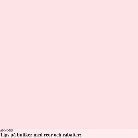
Pontus Wernbloom och Makoto Asahara
Kontakt: podcast@aftonbladet.se Ansvarig
utgivare: Lotta Folcker
ANNONS
Tips på butiker med reor och rabatter: