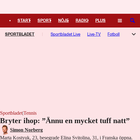
Logga in
START
SPORT
NÖJE
RADIO
PLUS
SÖK
SPORTBLADET
TIPSA
TV
KULTUR
Sportbladet Live
LEDARE
Live-TV
Fotboll
Hockey
Trav
Speltips
TV-guide
Podcasts
F1-bloggen
NHL-bloggen
Silly Season
Motorsport
Kampsport
Managerspel
Fotbollsresan
Hockeyresan
Sportbladet
|
Tennis
Bryter ihop: ”Ännu en mycket tuff natt”
Simon Norberg
Marta Kostyuk, 23, besegrade Elina Svitolina, 31, i Franska öppna.