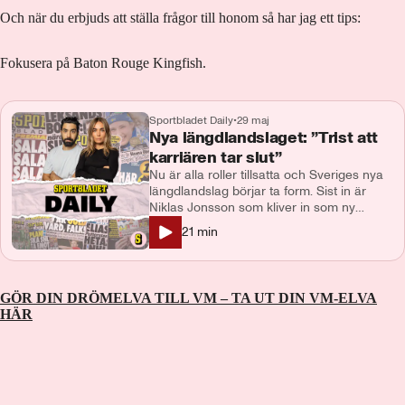
Och när du erbjuds att ställa frågor till honom så har jag ett tips:
Fokusera på Baton Rouge Kingfish.
Sportbladet Daily
•
29 maj
Nya längdlandslaget: ”Trist att
karriären tar slut”
Nu är alla roller tillsatta och Sveriges nya
längdlandslag börjar ta form. Sist in är
Niklas Jonsson som kliver in som ny
landslagschef efter Anders Byström.
21
min
Samtidigt meddelar Johan Häggström och
Jens Burman att de lägger av. Vad
kommer Niklas Jonsson bidra med? Hur
ser framtiden ut för Häggström och
GÖR DIN DRÖMELVA TILL VM – TA UT DIN VM-ELVA
Burman? och så följer vi upp Alvar
HÄR
Myhlback och Edvin Angers
sommarträning. Gäst: Anna Rydén,
Sportbladet Programledare och
producent: Maja Andersson Kontakt:
podcast@aftonbladet.se Ansvarig utgivare:
Lotta Folcker