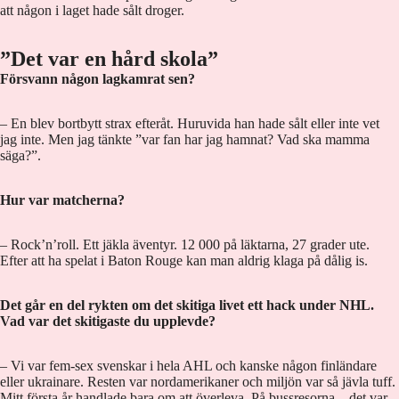
att någon i laget hade sålt droger.
”Det var en hård skola”
Försvann någon lagkamrat sen?
– En blev bortbytt strax efteråt. Huruvida han hade sålt eller inte vet
jag inte. Men jag tänkte ”var fan har jag hamnat? Vad ska mamma
säga?”.
Hur var matcherna?
– Rock’n’roll. Ett jäkla äventyr. 12 000 på läktarna, 27 grader ute.
Efter att ha spelat i Baton Rouge kan man aldrig klaga på dålig is.
Det går en del rykten om det skitiga livet ett hack under NHL.
Vad var det skitigaste du upplevde?
– Vi var fem-sex svenskar i hela AHL och kanske någon finländare
eller ukrainare. Resten var nordamerikaner och miljön var så jävla tuff.
Mitt första år handlade bara om att överleva. På bussresorna – det var