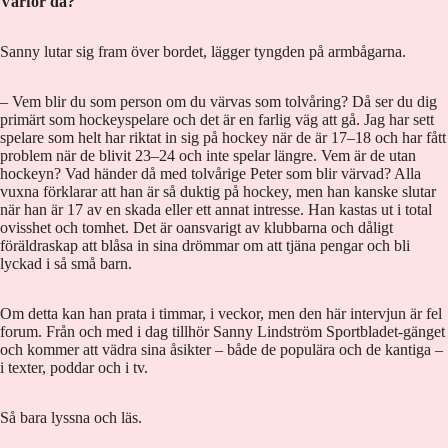
Varför då?
Sanny lutar sig fram över bordet, lägger tyngden på armbågarna.
– Vem blir du som person om du värvas som tolvåring? Då ser du dig
primärt som hockeyspelare och det är en farlig väg att gå. Jag har sett
spelare som helt har riktat in sig på hockey när de är 17–18 och har fått
problem när de blivit 23–24 och inte spelar längre. Vem är de utan
hockeyn? Vad händer då med tolvårige Peter som blir värvad? Alla
vuxna förklarar att han är så duktig på hockey, men han kanske slutar
när han är 17 av en skada eller ett annat intresse. Han kastas ut i total
ovisshet och tomhet. Det är oansvarigt av klubbarna och dåligt
föräldraskap att blåsa in sina drömmar om att tjäna pengar och bli
lyckad i så små barn.
Om detta kan han prata i timmar, i veckor, men den här intervjun är fel
forum. Från och med i dag tillhör Sanny Lindström Sportbladet-gänget
och kommer att vädra sina åsikter – både de populära och de kantiga –
i texter, poddar och i tv.
Så bara lyssna och läs.