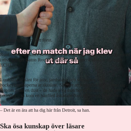
Förväxlingen har skett förut.
Runt millennieskiftet skrinnade en svensk med femman på ryggen runt
i rövargänget Baton Rouge Kingfish i den amerikanska tredjeligan
ECHL.
Louisiana är känt för jazz, jambalaya och våtmarker, men
hockeykunskaperna är skralare. Så efter att kungsfiskarna svettat sig
igenom ännu en dust – de hade elva matcher på femton dagar den här
perioden – så kom en hänförd åskådare fram till Sanny Lindström.
– Det är en ära att ha dig här från Detroit, sa han.
Ska ösa kunskap över läsare