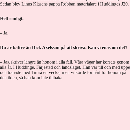
Sedan blev Linus Klasens pappa Robban materialare i Huddinges J20.
Helt rimligt.
– Ja.
Du är bättre än Dick Axelsson på att skriva. Kan vi enas om det?
– Jag skriver längre än honom i alla fall. Våra vägar har korsats genom
alla år. I Huddinge, Färjestad och landslaget. Han var till och med uppe
och tränade med Timrå en vecka, men vi körde för hårt för honom på
den tiden, så han kom inte tillbaka.