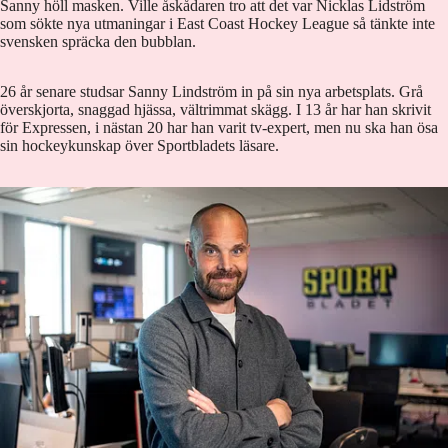
Sanny höll masken. Ville åskådaren tro att det var Nicklas Lidström
som sökte nya utmaningar i East Coast Hockey League så tänkte inte
svensken spräcka den bubblan.
26 år senare studsar Sanny Lindström in på sin nya arbetsplats. Grå
överskjorta, snaggad hjässa, vältrimmat skägg. I 13 år har han skrivit
för Expressen, i nästan 20 har han varit tv-expert, men nu ska han ösa
sin hockeykunskap över Sportbladets läsare.