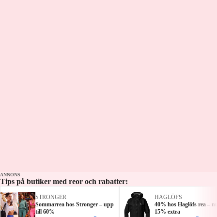
ANNONS
Tips på butiker med reor och rabatter:
STRONGER
HAGLÖFS
Sommarrea hos Stronger – upp
40% hos Haglöfs rea – n
till 60%
15% extra