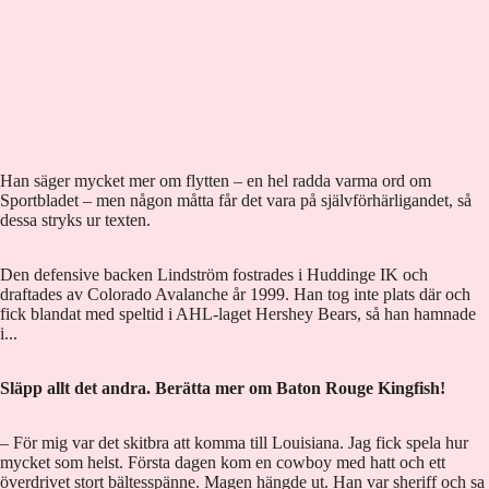
Han säger mycket mer om flytten – en hel radda varma ord om
Sportbladet – men någon måtta får det vara på självförhärligandet, så
dessa stryks ur texten.
Den defensive backen Lindström fostrades i Huddinge IK och
draftades av Colorado Avalanche år 1999. Han tog inte plats där och
fick blandat med speltid i AHL-laget Hershey Bears, så han hamnade
i...
Släpp allt det andra. Berätta mer om Baton Rouge Kingfish!
– För mig var det skitbra att komma till Louisiana. Jag fick spela hur
mycket som helst. Första dagen kom en cowboy med hatt och ett
överdrivet stort bältesspänne. Magen hängde ut. Han var sheriff och sa