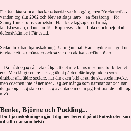
Det kan låta som att backens karriär var knagglig, men Nordamerika-
vändan tog slut 2002 och blev ett slags intro – en försäsong – för
Sanny Lindströms storhetstid. Han blev lagkapten i Timrå,
landslagsman, utlandsproffs i Rapperswil-Jona Lakers och bejublad
defensivkämpe i Färjestad.
Sedan fick han hjärnskakning, 32 år gammal. Han spydde och grät och
tvivlade ett par månader och så var den aktiva karriären över.
– Då mådde jag så jävla dåligt att det inte fanns utrymme för bitterhet
ens. Men långt senare har jag tänkt på den där brytpunkten som
drabbar alla äldre spelare, när din egen bild är att du ska spela mycket
men coachen inte håller med. Jag ser många som hamnar där och har
det jobbigt. Jag slapp det. Jag avslutade medan jag fortfarande höll hög
nivå.
Benke, Björne och Pudding...
Har hjärnskakningen gjort dig mer beredd på att katastrofer kan
inträffa när som helst?