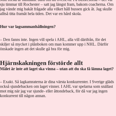
sju timmar till Rochester – satt jag längst fram, bakom coacherna. Om
jag vände mig bakåt frågade alla vilket håll bussen gick åt. Jag skulle
alltså titta framåt hela tiden. Det var en hård skola.
Hur var lagsammanhållningen?
– Den fanns inte. Ingen vill spela i AHL, alla vill därifrån, för det
skiljer så mycket i plånboken om man kommer upp i NHL. Därför
önskade ingen att det skulle gå bra för mig.
Hjärnskakningen förstörde allt
Målet är inte att laget ska vinna – utan att du ska få lämna laget?
– Exakt. Så lagkamraterna är dina värsta konkurrenter. I Sverige gläds
också sjundebacken om laget vinner. I AHL var spelarna som snällast
mot mig när jag var sjunde- eller åttondeback, för då var jag ingen
konkurrent till någon annan.