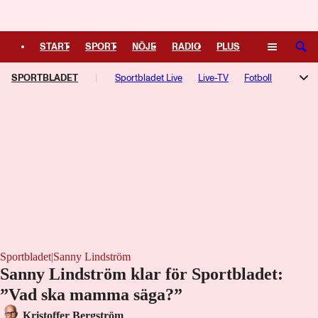
Logga in
START
SPORT
NÖJE
RADIO
PLUS
SÖK
SPORTBLADET
TIPSA
TV
KULTUR
Sportbladet Live
LEDARE
Live-TV
Fotboll
Hockey
Trav
Speltips
TV-guide
Podcasts
F1-bloggen
NHL-bloggen
Silly Season
Motorsport
Kampsport
Managerspel
Fotbollsresan
Hockeyresan
Sportbladet
|
Sanny Lindström
Sanny Lindström klar för Sportbladet:
”Vad ska mamma säga?”
Laddar ...
Kristoffer Bergström