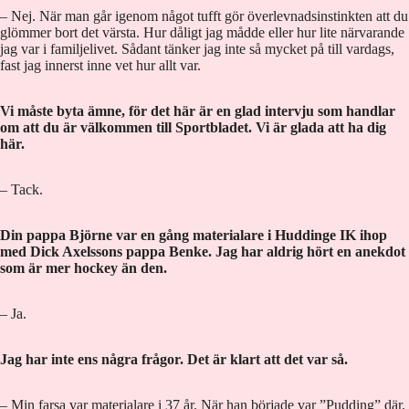
– Nej. När man går igenom något tufft gör överlevnadsinstinkten att du
glömmer bort det värsta. Hur dåligt jag mådde eller hur lite närvarande
jag var i familjelivet. Sådant tänker jag inte så mycket på till vardags,
fast jag innerst inne vet hur allt var.
Vi måste byta ämne, för det här är en glad intervju som handlar
om att du är välkommen till Sportbladet. Vi är glada att ha dig
här.
– Tack.
Din pappa Björne var en gång materialare i Huddinge IK ihop
med Dick Axelssons pappa Benke. Jag har aldrig hört en anekdot
som är mer hockey än den.
– Ja.
Jag har inte ens några frågor. Det är klart att det var så.
– Min farsa var materialare i 37 år. När han började var ”Pudding” där.