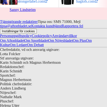
strongerlabel.com
haglofs.com
Sanny Lindström
Tjänstgörande redaktörer
Tipsa oss: SMS 71000, Mejl
tipsa@aftonbladet.se
Kontakta kundtjänst
Rapportera fel
Inställningar för cookies
Personuppgiftspolicy
Cookiepolicy
Användarvillkor
Om Aftonbladet
Om Sportbladet
Om Nöjesbladet
Om Plus
Om
Kultur
Om Ledare
Om Debatt
Chefredaktör, vd och ansvarig utgivare:
Lotta Folcker
Stf ansvariga utgivare:
Karin Schmidt och Magnus Herbertsson
Redaktionschef:
Karin Schmidt
Sportchef:
Magnus Herbertsson
Politisk chefredaktör:
Anders Lindberg
Nöjeschef:
Nathalie Mark
Pluschef:
Helena Utter