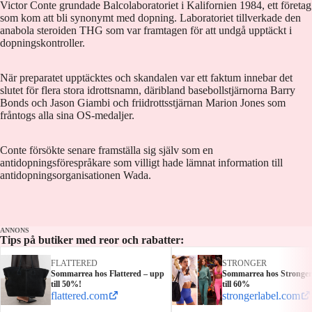
Victor Conte grundade Balcolaboratoriet i Kalifornien 1984, ett företag
som kom att bli synonymt med dopning. Laboratoriet tillverkade den
anabola steroiden THG som var framtagen för att undgå upptäckt i
dopningskontroller.
När preparatet upptäcktes och skandalen var ett faktum innebar det
slutet för flera stora idrottsnamn, däribland basebollstjärnorna Barry
Bonds och Jason Giambi och friidrottsstjärnan Marion Jones som
fråntogs alla sina OS-medaljer.
Conte försökte senare framställa sig själv som en
antidopningsförespråkare som villigt hade lämnat information till
antidopningsorganisationen Wada.
ANNONS
Tips på butiker med reor och rabatter:
FLATTERED
STRONGER
Sommarrea hos Flattered – upp
Sommarrea hos Stronger
till 50%!
till 60%
flattered.com
strongerlabel.com