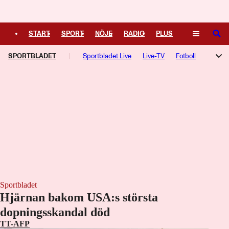
Logga in
START
SPORT
NÖJE
RADIO
PLUS
SÖK
SPORTBLADET
TIPSA
TV
KULTUR
Sportbladet Live
LEDARE
Live-TV
Fotboll
Hockey
Trav
Speltips
TV-guide
Podcasts
F1-bloggen
NHL-bloggen
Silly Season
Motorsport
Kampsport
Managerspel
Fotbollsresan
Hockeyresan
Sportbladet
Hjärnan bakom USA:s största
dopningsskandal död
TT-AFP