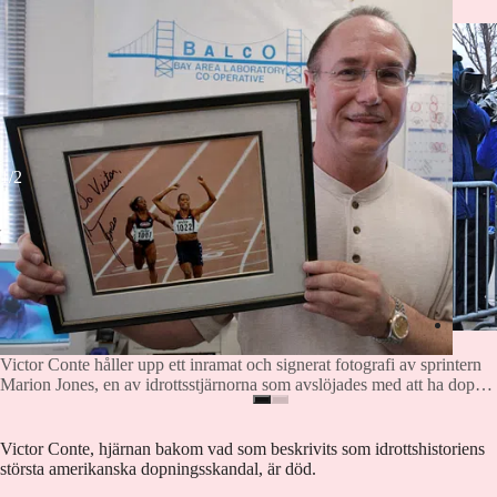
Victor Conte håller upp ett inramat och signerat fotografi av sprintern
Den ti
1/2
Victor Conte håller upp ett inramat och signerat fotografi av sprintern
Marion Jones, en av idrottsstjärnorna som avslöjades med att ha dopat
sig med preparat framtagna av Contes labb. Arkivbild. Foto: Paul
Sakuma/AP/TT
Victor Conte, hjärnan bakom vad som beskrivits som idrottshistoriens
största amerikanska dopningsskandal, är död.