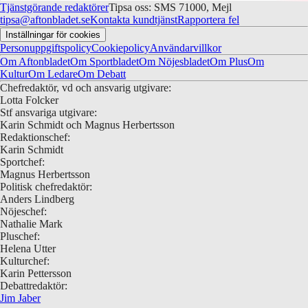
Tjänstgörande redaktörer
Tipsa oss: SMS 71000, Mejl
tipsa@aftonbladet.se
Kontakta kundtjänst
Rapportera fel
Inställningar för cookies
Personuppgiftspolicy
Cookiepolicy
Användarvillkor
Om Aftonbladet
Om Sportbladet
Om Nöjesbladet
Om Plus
Om
Kultur
Om Ledare
Om Debatt
Chefredaktör, vd och ansvarig utgivare:
Lotta Folcker
Stf ansvariga utgivare:
Karin Schmidt och Magnus Herbertsson
Redaktionschef:
Karin Schmidt
Sportchef:
Magnus Herbertsson
Politisk chefredaktör:
Anders Lindberg
Nöjeschef:
Nathalie Mark
Pluschef:
Helena Utter
Kulturchef:
Karin Pettersson
Debattredaktör:
Jim Jaber