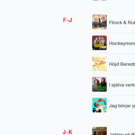
F-J
Flinck & Ru
Hockeymor
Höjd Bered
I själva verk
Jag börjar
J-K
Jakten på 