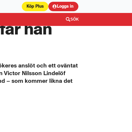
Köp Plus
Logga in
SÖK
får han
ökeres anslöt och ett oväntat
 Victor Nilsson Lindelöf
and – som kommer likna det