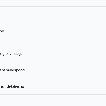
no
ig blivit sagt
Dansbandspodd
ns i detaljerna