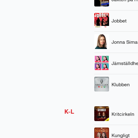
Jobbet
Jonna Sima
Jämställdh
Klubben
K-L
Kritcirkeln
Kungligt