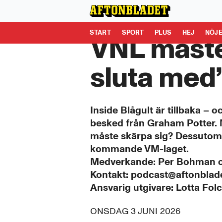
Aftonbladet är en del av Schibsted Media.
Schibsted News
START
SPORT
PLUS
HEJ
NÖJ
VNL måste 
sluta med
Inside Blågult är tillbaka – 
besked från Graham Potter. M
måste skärpa sig? Dessutom 
kommande VM-laget.
Medverkande: Per Bohman o
Kontakt: podcast@aftonblad
Ansvarig utgivare: Lotta Fol
ONSDAG 3 JUNI 2026