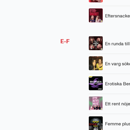
Eftersnacke
E-F
En runda till
En varg sök
Erotiska Ber
Ett rent nöj
Femme plu