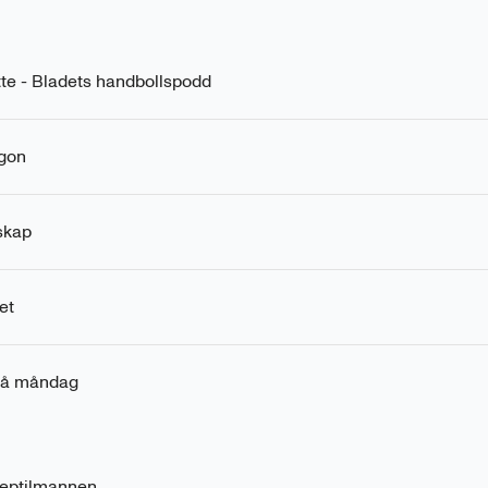
tte - Bladets handbollspodd
gon
skap
et
 på måndag
Reptilmannen