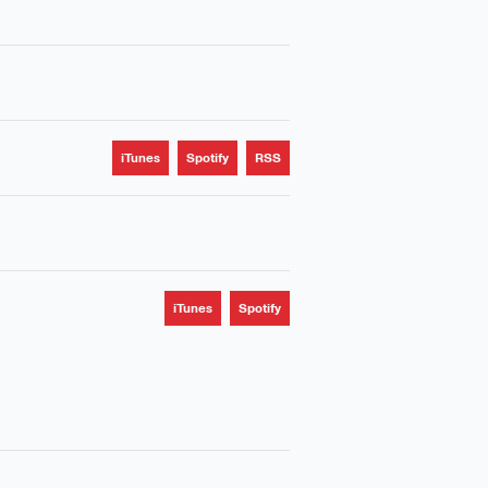
iTunes
Spotify
RSS
iTunes
Spotify