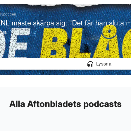
llypodden
NL måste skärpa sig: ”Det får han sluta 
 MIN
Alla Aftonbladets podcasts