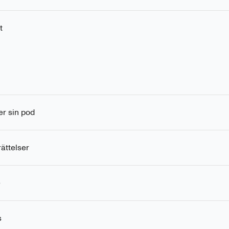
t
er sin pod
ättelser
e
s