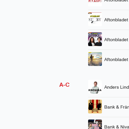
Aftonbladet
Aftonbladet
Aftonbladet 
A-C
Anders Lin
Bank & Frän
Bank & Niv