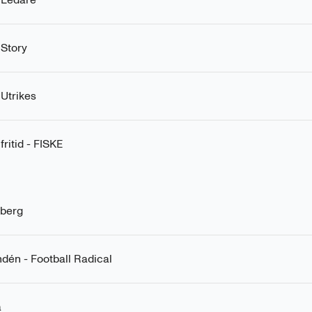
 Story
 Utrikes
fritid - FISKE
dberg
dén - Football Radical
a