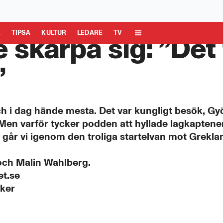
 Media AB är ansvarig för dina data på denna webbplats.
Läs mer här
E
TIPSA
KULTUR
LEDARE
TV
skärpa sig: ”Det 
”
och i dag hände mesta. Det var kungligt besök, Gy
en varför tycker podden att hyllade lagkaptenen
går vi igenom den troliga startelvan mot Grekl
ch Malin Wahlberg.
et.se
cker