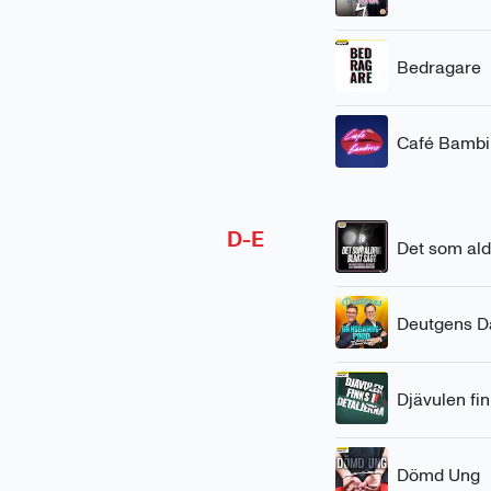
Bedragare
Café Bambi
D-E
Det som aldr
Deutgens 
Djävulen fin
Dömd Ung