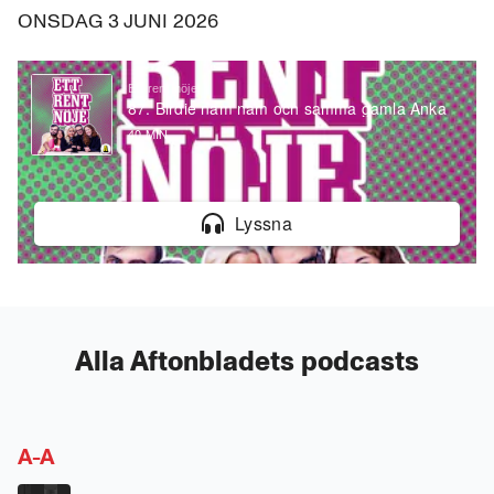
ONSDAG 3 JUNI 2026
0
seconds
Ett rent nöje
of
87. Birdie nam nam och samma gamla Anka
0
40 MIN
seconds
Alla Aftonbladets podcasts
A-A