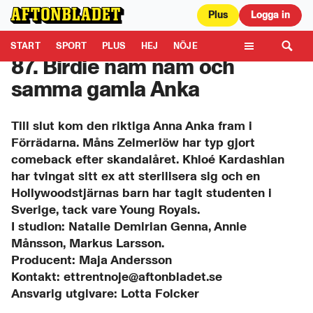
Plus
Logga in
Aftonbladet är en del av Schibsted Media.
Schibsted News Media AB är
ansvarig för dina data på denna webbplats.
Läs mer här
START
SPORT
PLUS
HEJ
NÖJE
87. Birdie nam nam och
TIPSA
KULTUR
LEDARE
TV
samma gamla Anka
Till slut kom den riktiga Anna Anka fram i
Förrädarna. Måns Zelmerlöw har typ gjort
comeback efter skandalåret. Khloé Kardashian
har tvingat sitt ex att sterilisera sig och en
Hollywoodstjärnas barn har tagit studenten i
Sverige, tack vare Young Royals.
I studion: Natalie Demirian Genna, Annie
Månsson, Markus Larsson.
Producent: Maja Andersson
Kontakt: ettrentnoje@aftonbladet.se
Ansvarig utgivare: Lotta Folcker