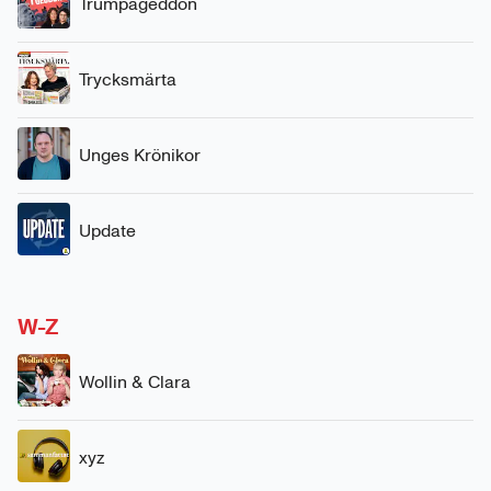
Trumpageddon
Trycksmärta
Unges Krönikor
Update
W-Z
Wollin & Clara
xyz