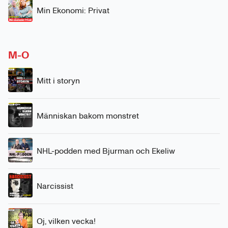
Min Ekonomi: Privat
M-O
Mitt i storyn
Människan bakom monstret
NHL-podden med Bjurman och Ekeliw
Narcissist
Oj, vilken vecka!