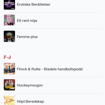
Erotiska Berättelser
Ett rent nöje
Femme plus
F-J
Flinck & Rutte - Bladets handbollspodd
Hockeymorgon
Höjd Beredskap