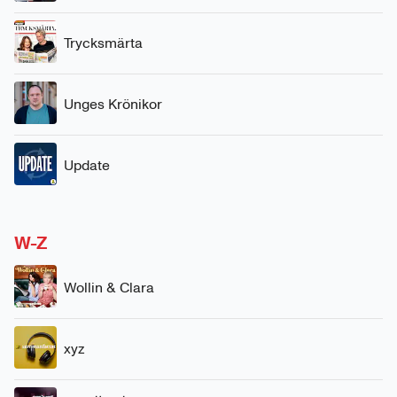
Trycksmärta
Unges Krönikor
Update
W-Z
Wollin & Clara
xyz