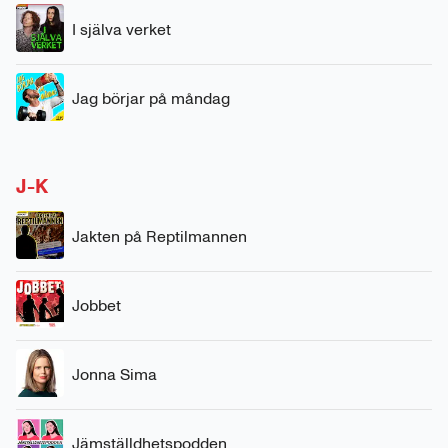
I själva verket
Jag börjar på måndag
J-K
Jakten på Reptilmannen
Jobbet
Jonna Sima
Jämställdhetspodden