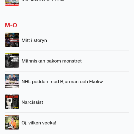
M-O
Mitt i storyn
Människan bakom monstret
NHL-podden med Bjurman och Ekeliw
Narcissist
Oj, vilken vecka!