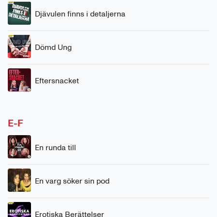
Djävulen finns i detaljerna
Dömd Ung
Eftersnacket
E-F
En runda till
En varg söker sin pod
Erotiska Berättelser