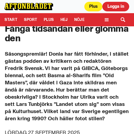
Plus
Logga in
Aftonbladet är en del av Schibsted Media.
Schibsted News Media AB är
ansvarig för dina data på denna webbplats.
Läs mer här
START
SPORT
PLUS
HEJ
NÖJE
Fånga tidsandan eller glömma
TIPSA
KULTUR
LEDARE
TV
den
Säsongspremiär! Donia har fått förhinder, i stället
gästas podden av kritikern och redaktören
Fredrik Svensk. Vi har varit på GIBCA, Göteborgs
biennal, och sett Basma al-Sharifs film ”Old
Masters”, där våldet i Gaza inte skildras men
ändå är närvarande. Hur berättar man det
obeskrivliga? I Stockholm har Ulrika varit och
sett Lars Tunbjörks ”Landet utom sig” som visas
på Kulturhuset. Vilket land var Sverige egentligen
åren kring 1990? Och håller fotot stilen?
LÖRDAG 27 SEPTEMBER 2025