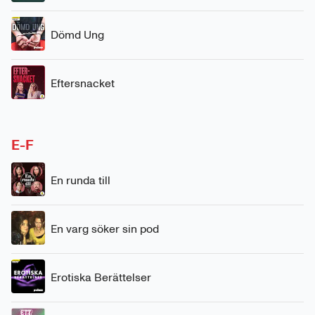
Dömd Ung
Eftersnacket
E-F
En runda till
En varg söker sin pod
Erotiska Berättelser