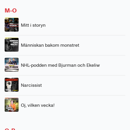
M-O
Mitt i storyn
Människan bakom monstret
NHL-podden med Bjurman och Ekeliw
Narcissist
Oj, vilken vecka!