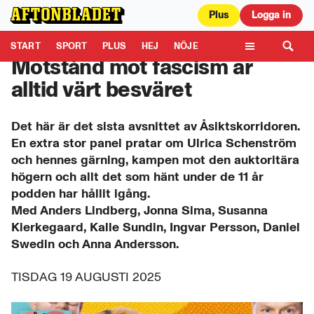
Plus
Logga in
Aftonbladet är en del av Schibsted Media.
Schibsted News Media AB är
ansvarig för dina data på denna webbplats.
Läs mer här
START
SPORT
PLUS
HEJ
NÖJE
Motstånd mot fascism är
TIPSA
KULTUR
LEDARE
TV
alltid värt besväret
Det här är det sista avsnittet av Åsiktskorridoren.
En extra stor panel pratar om Ulrica Schenström
och hennes gärning, kampen mot den auktoritära
högern och allt det som hänt under de 11 år
podden har hållit igång.
Med Anders Lindberg, Jonna Sima, Susanna
Kierkegaard, Kalle Sundin, Ingvar Persson, Daniel
Swedin och Anna Andersson.
TISDAG 19 AUGUSTI 2025
0