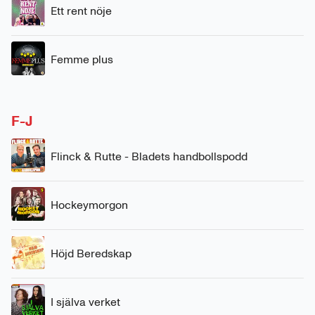
Ett rent nöje
Femme plus
F-J
Flinck & Rutte - Bladets handbollspodd
Hockeymorgon
Höjd Beredskap
I själva verket