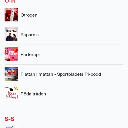
O-R
Otrogen!
Paparazzi
Parterapi
Plattan i mattan - Sportbladets F1-podd
Röda tråden
S-S