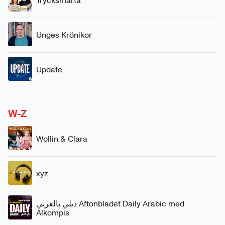
Trycksmärta
Unges Krönikor
Update
W-Z
Wollin & Clara
xyz
ديلي بالعربي Aftonbladet Daily Arabic med
Alkompis