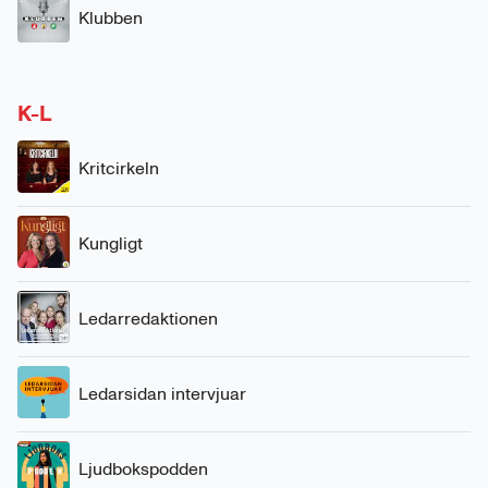
Klubben
K-L
Kritcirkeln
Kungligt
Ledarredaktionen
Ledarsidan intervjuar
Ljudbokspodden