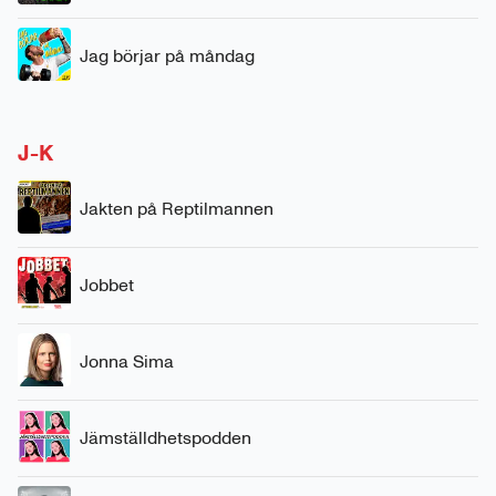
Jag börjar på måndag
J-K
Jakten på Reptilmannen
Jobbet
Jonna Sima
Jämställdhetspodden