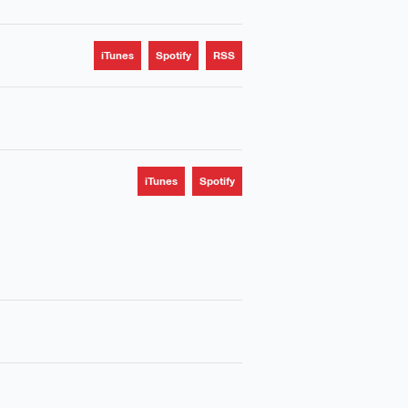
iTunes
Spotify
RSS
iTunes
Spotify