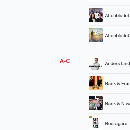
Aftonbladet
Aftonbladet 
A-C
Anders Lin
Bank & Frän
Bank & Niv
Bedragare