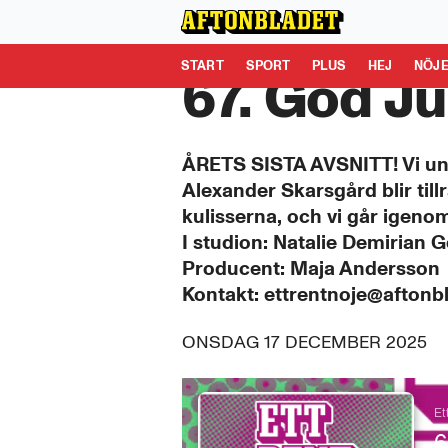
Aftonbladet är en del av Schibsted Media.
Schibsted News
START
SPORT
PLUS
HEJ
NÖJ
67. God Ju
ÅRETS SISTA AVSNITT! Vi undr
Alexander Skarsgård blir til
kulisserna, och vi går igeno
I studion: Natalie Demirian
Producent: Maja Andersson
Kontakt: ettrentnoje@aftonb
ONSDAG 17 DECEMBER 2025
0
seconds
Et
of
6
0