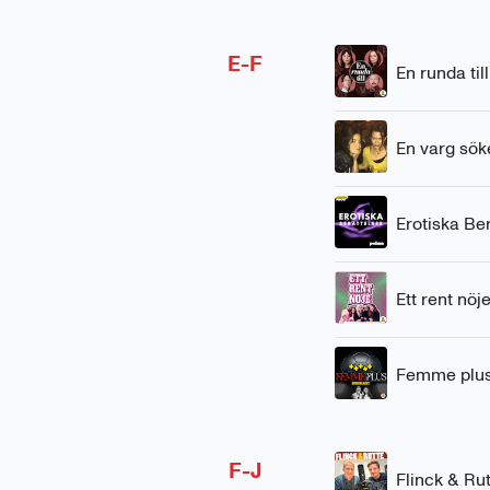
E-F
En runda till
En varg sök
Erotiska Ber
Ett rent nöj
Femme plu
F-J
Flinck & Ru