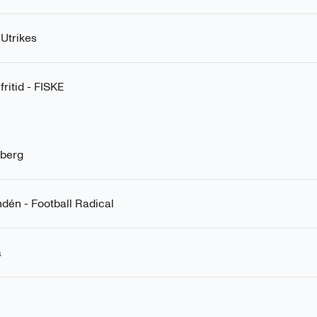
 Utrikes
fritid - FISKE
dberg
dén - Football Radical
a