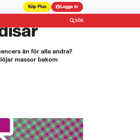
Köp Plus
Logga in
SÖK
disar
encers än för alla andra?
vslöjar massor bakom