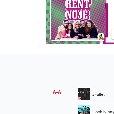
seconds
Volume
90%
38
A-A
#Fallet
... och bilen