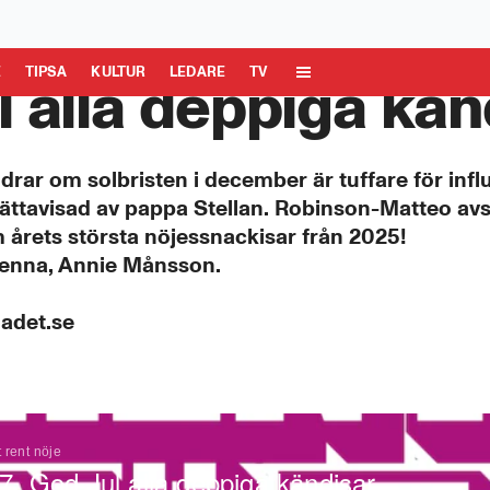
 Media AB är ansvarig för dina data på denna webbplats.
Läs mer här
E
TIPSA
KULTUR
LEDARE
TV
l alla deppiga kän
ar om solbristen i december är tuffare för influ
lrättavisad av pappa Stellan. Robinson-Matteo a
m årets största nöjessnackisar från 2025!
 Genna, Annie Månsson.
ladet.se
t rent nöje
7. God Jul alla deppiga kändisar