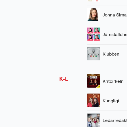
Jonna Sima
Jämställdh
Klubben
K-L
Kritcirkeln
Kungligt
Ledarredak