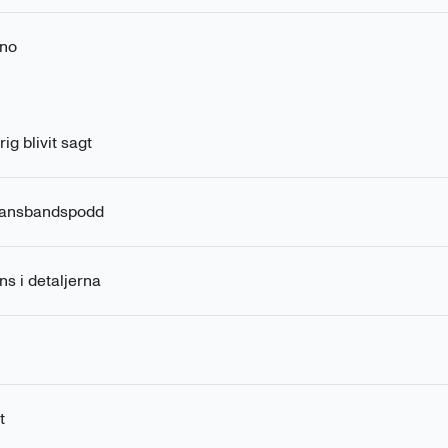
no
ig blivit sagt
Dansbandspodd
ns i detaljerna
t