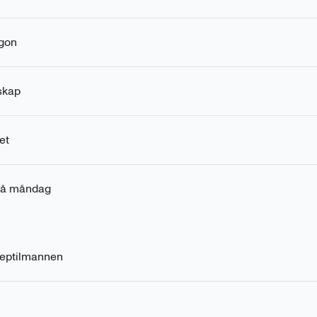
gon
skap
et
 på måndag
Reptilmannen