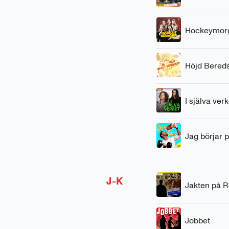
Hockeymor
Höjd Bered
I själva verk
Jag börjar
J-K
Jakten på 
Jobbet