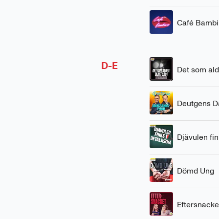
Café Bambi
D-E
Det som aldr
Deutgens 
Djävulen fin
Dömd Ung
Eftersnacke