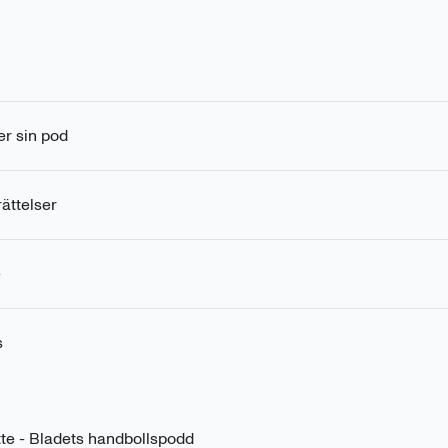
er sin pod
ättelser
e
s
tte - Bladets handbollspodd