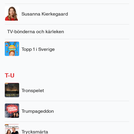
Susanna Kierkegaard
TV-bönderna och kärleken
Topp 1 i Sverige
T-U
Tronspelet
Trumpageddon
Trycksmärta