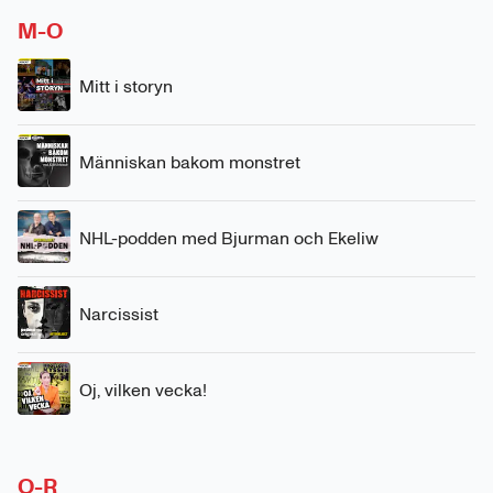
M-O
Mitt i storyn
Människan bakom monstret
NHL-podden med Bjurman och Ekeliw
Narcissist
Oj, vilken vecka!
O-R