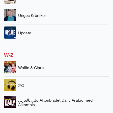
Unges Krönikor
Update
W-Z
Wollin & Clara
xyz
ديلي بالعربي Aftonbladet Daily Arabic med
Alkompis