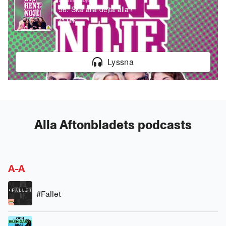
of
56. Ska alla dejta alla?
0
43 MIN
seconds
Alla Aftonbladets podcasts
A-A
#Fallet