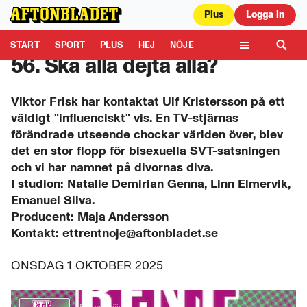
Plus
Logga in
Aftonbladet är en del av Schibsted Media.
Schibsted News Media AB är
ansvarig för dina data på denna webbplats.
Läs mer här
START
SPORT
PLUS
HEJ
NÖJE
56. Ska alla dejta alla?
TIPSA
KULTUR
LEDARE
TV
Viktor Frisk har kontaktat Ulf Kristersson på ett
väldigt "influenciskt" vis. En TV-stjärnas
förändrade utseende chockar världen över, blev
det en stor flopp för bisexuella SVT-satsningen
och vi har namnet på divornas diva.
I studion: Natalie Demirian Genna, Linn Elmervik,
Emanuel Silva.
Producent: Maja Andersson
Kontakt: ettrentnoje@aftonbladet.se
ONSDAG 1 OKTOBER 2025
0
seconds
Ett rent nöje