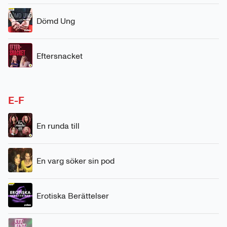
Dömd Ung
Eftersnacket
E-F
En runda till
En varg söker sin pod
Erotiska Berättelser