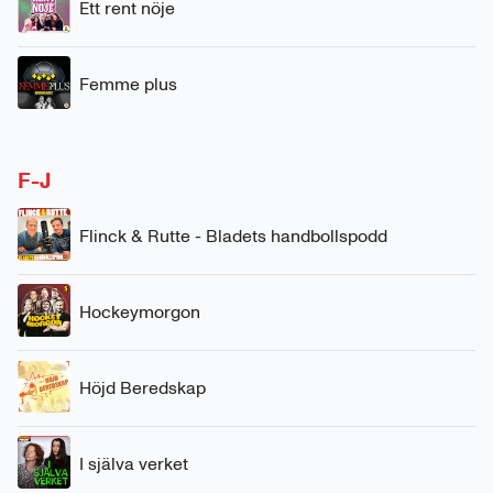
Ett rent nöje
Femme plus
F-J
Flinck & Rutte - Bladets handbollspodd
Hockeymorgon
Höjd Beredskap
I själva verket