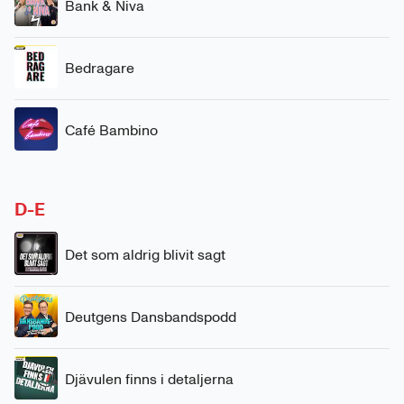
Bank & Niva
Bedragare
Café Bambino
D-E
Det som aldrig blivit sagt
Deutgens Dansbandspodd
Djävulen finns i detaljerna