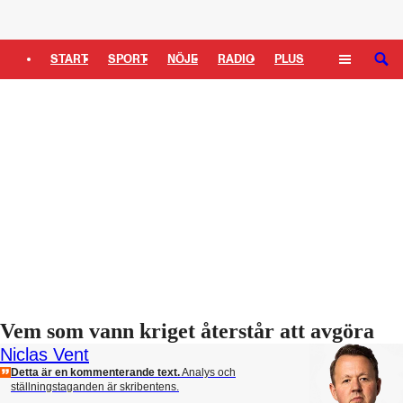
START
SPORT
NÖJE
RADIO
PLUS
SÖK
TIPSA
TV
KULTUR
LEDARE
Vem som vann kriget återstår att avgöra
Niclas Vent
Detta är en kommenterande text.
Analys och
ställningstaganden är skribentens.