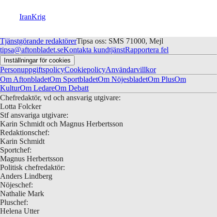
Iran
Krig
Tjänstgörande redaktörer
Tipsa oss: SMS 71000, Mejl
tipsa@aftonbladet.se
Kontakta kundtjänst
Rapportera fel
Inställningar för cookies
Personuppgiftspolicy
Cookiepolicy
Användarvillkor
Om Aftonbladet
Om Sportbladet
Om Nöjesbladet
Om Plus
Om
Kultur
Om Ledare
Om Debatt
Chefredaktör, vd och ansvarig utgivare:
Lotta Folcker
Stf ansvariga utgivare:
Karin Schmidt och Magnus Herbertsson
Redaktionschef:
Karin Schmidt
Sportchef:
Magnus Herbertsson
Politisk chefredaktör:
Anders Lindberg
Nöjeschef:
Nathalie Mark
Pluschef:
Helena Utter