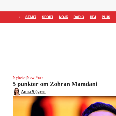
START
SPORT
NÖJE
RADIO
HEJ
PLUS
Nyheter
|
New York
5 punkter om Zohran Mamdani
Anna Sjögren