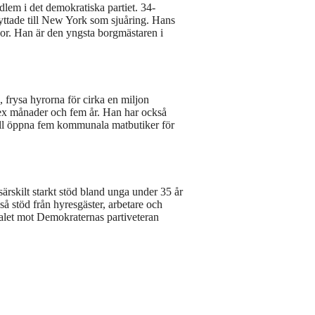
em i det demokratiska partiet. 34-
yttade till New York som sjuåring. Hans
r. Han är den yngsta borgmästaren i
 frysa hyrorna för cirka en miljon
sex månader och fem år. Han har också
vill öppna fem kommunala matbutiker för
rskilt starkt stöd bland unga under 35 år
 stöd från hyresgäster, arbetare och
let mot Demokraternas partiveteran