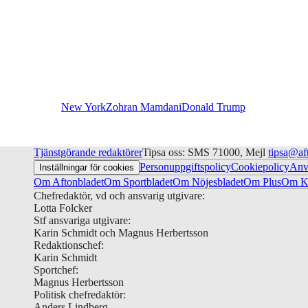
New York
Zohran Mamdani
Donald Trump
Tjänstgörande redaktörer
Tipsa oss: SMS 71000, Mejl
tipsa@af
Personuppgiftspolicy
Cookiepolicy
Anv
Inställningar för cookies
Om Aftonbladet
Om Sportbladet
Om Nöjesbladet
Om Plus
Om Ku
Chefredaktör, vd och ansvarig utgivare:
Lotta Folcker
Stf ansvariga utgivare:
Karin Schmidt och Magnus Herbertsson
Redaktionschef:
Karin Schmidt
Sportchef:
Magnus Herbertsson
Politisk chefredaktör:
Anders Lindberg