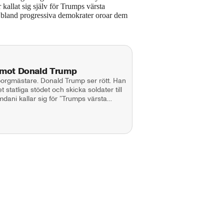
kallat sig själv för Trumps värsta
bland progressiva demokrater oroar dem
 mot Donald Trump
rgmästare. Donald Trump ser rött. Han
 statliga stödet och skicka soldater till
ommunistgalning. Gäst: Emelie
SA. Programledare och producent:
nutes, TV4Nyheterna. Kontakt: