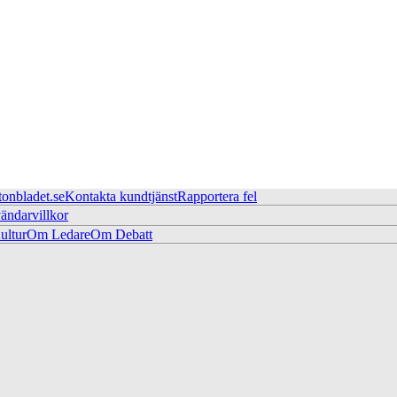
tonbladet.se
Kontakta kundtjänst
Rapportera fel
ändarvillkor
ltur
Om Ledare
Om Debatt