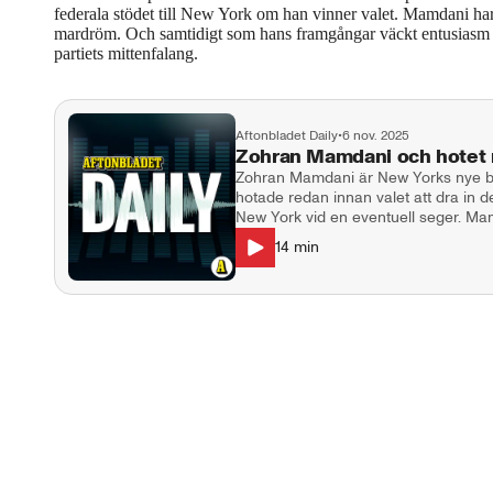
federala stödet till New York om han vinner valet. Mamdani har 
mardröm. Och samtidigt som hans framgångar väckt entusiasm 
partiets mittenfalang.
Aftonbladet Daily
•
6 nov. 2025
Zohran Mamdani och hotet
Zohran Mamdani är New Yorks nye bo
hotade redan innan valet att dra in det
New York vid en eventuell seger. Mamdani kallar sig för ”Trumps värsta
fiende” och Trump kallar sin fiende för en k
14
min
Svensson, Aftonbladets reporter i U
Jessica Johansson. Klipp från: 60 mi
podcast@aftonbladet.se