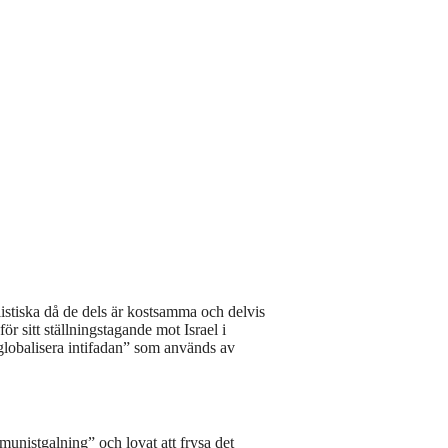
listiska då de dels är kostsamma och delvis
ör sitt ställningstagande mot Israel i
”globalisera intifadan” som används av
nistgalning” och lovat att frysa det