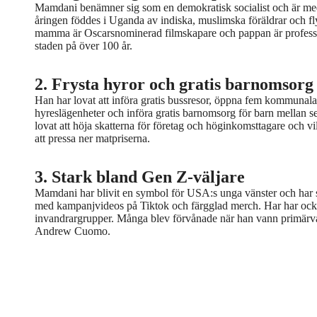
Mamdani benämner sig som en demokratisk socialist och är medl
åringen föddes i Uganda av indiska, muslimska föräldrar och fl
mamma är Oscarsnominerad filmskapare och pappan är professo
staden på över 100 år.
2. Frysta hyror och gratis barnomsorg
Han har lovat att införa gratis bussresor, öppna fem kommunala,
hyreslägenheter och införa gratis barnomsorg för barn mellan 
lovat att höja skatterna för företag och höginkomsttagare och 
att pressa ner matpriserna.
3. Stark bland Gen Z-väljare
Mamdani har blivit en symbol för USA:s unga vänster och har sä
med kampanjvideos på Tiktok och färgglad merch. Har har också
invandrargrupper. Många blev förvånade när han vann primärva
Andrew Cuomo.