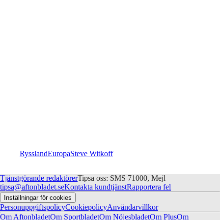
Ryssland
Europa
Steve Witkoff
Tjänstgörande redaktörer
Tipsa oss: SMS 71000, Mejl
tipsa@aftonbladet.se
Kontakta kundtjänst
Rapportera fel
Inställningar för cookies
Personuppgiftspolicy
Cookiepolicy
Användarvillkor
Om Aftonbladet
Om Sportbladet
Om Nöjesbladet
Om Plus
Om