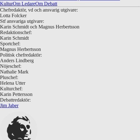
Kultur
Om Ledare
Om Debatt
Chefredaktör, vd och ansvarig utgivare:
Lotta Folcker
Stf ansvariga utgivare:
Karin Schmidt och Magnus Herbertsson
Redaktionschef:
Karin Schmidt
Sportchef:
Magnus Herbertsson
Politisk chefredaktör:
Anders Lindberg
Nöjeschef:
Nathalie Mark
Pluschef:
Helena Utter
Kulturchef:
Karin Pettersson
Debattredaktör:
Jim Jaber