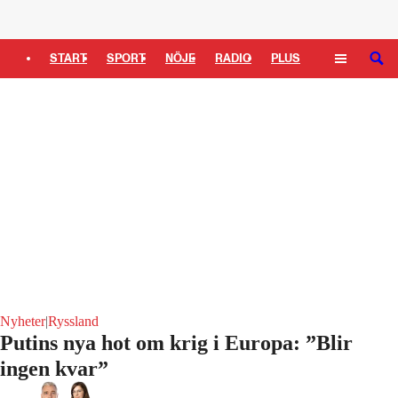
Logga in
START
SPORT
NÖJE
RADIO
PLUS
SÖK
TIPSA
TV
KULTUR
LEDARE
Nyheter
|
Ryssland
Putins nya hot om krig i Europa: ”Blir
ingen kvar”