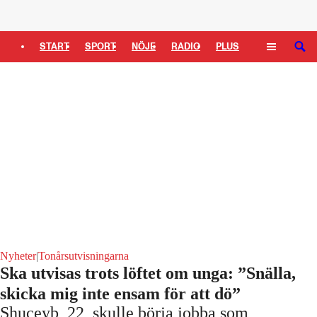
Logga in
START
SPORT
NÖJE
RADIO
PLUS
SÖK
TIPSA
TV
KULTUR
LEDARE
Nyheter
|
Tonårsutvisningarna
Ska utvisas trots löftet om unga: ”Snälla,
skicka mig inte ensam för att dö”
Shuceyb, 22, skulle börja jobba som