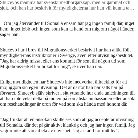
Shuceybs mamma har svenskt medborgarskap, men är gammal och
sjuk, och han har beskrivit för myndigheterna hur han vill kunna ta
hand om henne här i Sverige. Nu kan mor och son skiljas åt igen. ”Min
son har varit den enda som tagit hand om mig” skriver mamman i brev
– Om jag återvänder till Somalia ensam har jag ingen familj där, inget
till Migrationsverket.
Foto: Anders Deros
hem, inget jobb och ingen som kan ta hand om mig om något händer,
säger han.
Shuceyb har i brev till Migrationsverket beskrivit hur han alltid följt
myndigheternas instruktioner i Sverige, även efter utvisningsbeslutet.
”Jag har aldrig missat eller ens kommit för sent till någon tid som
Migrationsverket har bokat för mig”, skriver han där.
Enligt myndigheten har Shuceyb inte medverkat tillräckligt för att
möjliggöra sin egen utvisning. Det är därför han har satts här på
förvaret. Shuceyb själv skriver i sitt yttrande hur enda anledningen till
att han inte velat delta på möten på somaliska ambassaden eller ansökt
om resehandlingar är oron för vad som ska hända med honom då:
”Jag fruktar att en ansökan skulle ses som att jag accepterar utvisning
till Somalia, där det pågår aktivt klankrig och jag har ingen familj. Jag
vägrar inte att samarbeta av envishet. Jag är rädd för mitt liv”.