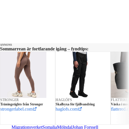
ANNONS
Sommarrean är fortfarande igång – fyndtips:
STRONGER
HAGLÖFS
FLATTERE
Träningstights från Stronger
Skalbyxa för fjällvandring
Väska i moc
strongerlabel.com
haglofs.com
flattered
Migrationsverket
Somalia
Mölndal
Johan Forssell