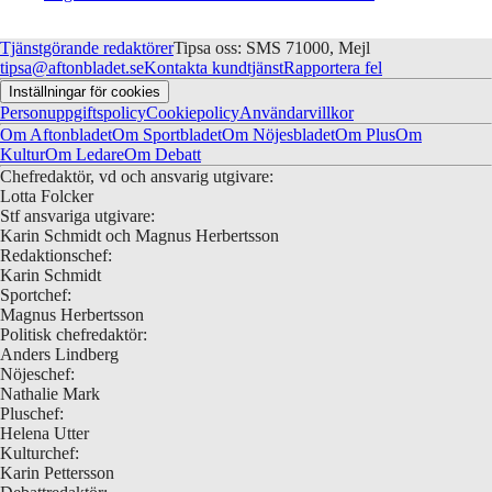
Tjänstgörande redaktörer
Tipsa oss: SMS 71000, Mejl
tipsa@aftonbladet.se
Kontakta kundtjänst
Rapportera fel
Inställningar för cookies
Personuppgiftspolicy
Cookiepolicy
Användarvillkor
Om Aftonbladet
Om Sportbladet
Om Nöjesbladet
Om Plus
Om
Kultur
Om Ledare
Om Debatt
Chefredaktör, vd och ansvarig utgivare:
Lotta Folcker
Stf ansvariga utgivare:
Karin Schmidt och Magnus Herbertsson
Redaktionschef:
Karin Schmidt
Sportchef:
Magnus Herbertsson
Politisk chefredaktör:
Anders Lindberg
Nöjeschef:
Nathalie Mark
Pluschef:
Helena Utter
Kulturchef:
Karin Pettersson