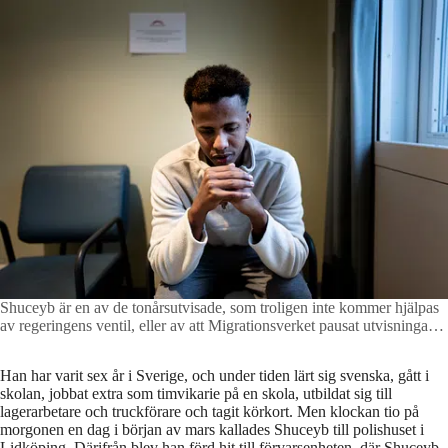
Shuceyb är en av de tonårsutvisade, som troligen inte kommer hjälpas
av regeringens ventil, eller av att Migrationsverket pausat utvisningarna
då han är över 21 år. Den somaliska gruppen har dessutom svårt att
söka arbetstillstånd i Sverige, eftersom de ofta inte kan styrka sin
Han har varit sex år i Sverige, och under tiden lärt sig svenska, gått i
identitet på rätt sätt.
Foto: Anders Deros
skolan, jobbat extra som timvikarie på en skola, utbildat sig till
lagerarbetare och truckförare och tagit körkort. Men klockan tio på
morgonen en dag i början av mars kallades Shuceyb till polishuset i
Lidköping. Därifrån blev han förd hit till förvarsenheten, där Shuceyb