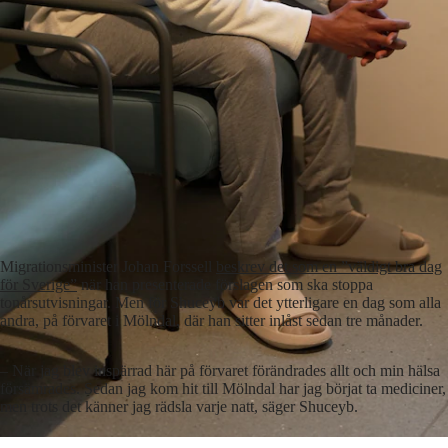
Migrationsminister Johan Forssell
beskrev det som en ”väldigt bra dag
för Sverige”
när han presenterade förslagen som ska stoppa
tonårsutvisningar. Men för Shuceyb var det ytterligare en dag som alla
andra, på förvaret i Mölndal, där han sitter inlåst sedan tre månader.
– När jag blev inspärrad här på förvaret förändrades allt och min hälsa
försämrades. Sedan jag kom hit till Mölndal har jag börjat ta mediciner,
men trots det känner jag rädsla varje natt, säger Shuceyb.