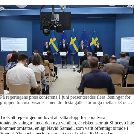
På regeringens presskonferens 1 juni presenterades flera lösningar för
gruppen tonårsutvisade – men de flesta gäller för unga mellan 18 och
21 år.
Foto: Magnus Wennman
Trots att regeringen nu lovat att sätta stopp för ”orättvisa
tonårsutvisningar” med den nya ventilen, är risken stor att Shuceyb inte
kommer omfattas, enligt Navid Samadi, som varit offentligt biträde i
ärendet. Shuceybs beslut vann laga kraft redan 2024, medan