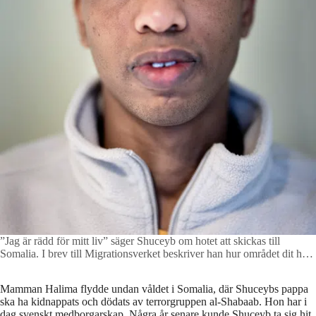
”Jag är rädd för mitt liv” säger Shuceyb om hotet att skickas till
Somalia. I brev till Migrationsverket beskriver han hur området dit han
ska föras är ”en aktiv klankrigszon” där han som ung minoritetsman
riskerar dödligt våld.
Foto: Anders Deros
Mamman Halima flydde undan våldet i Somalia, där Shuceybs pappa
ska ha kidnappats och dödats av terrorgruppen al-Shabaab. Hon har i
dag svenskt medborgarskap. Några år senare kunde Shuceyb ta sig hit