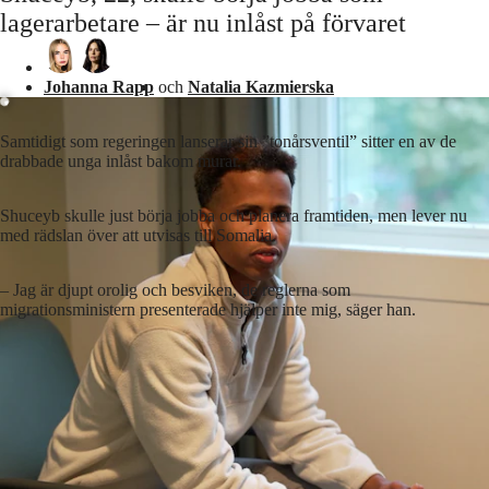
lagerarbetare – är nu inlåst på förvaret
Laddar ...
Johanna Rapp
och
Natalia Kazmierska
Samtidigt som regeringen lanserar sin ”tonårsventil” sitter en av de
drabbade unga inlåst bakom murar.
Shuceyb skulle just börja jobba och planera framtiden, men lever nu
med rädslan över att utvisas till Somalia.
– Jag är djupt orolig och besviken, de reglerna som
migrationsministern presenterade hjälper inte mig, säger han.