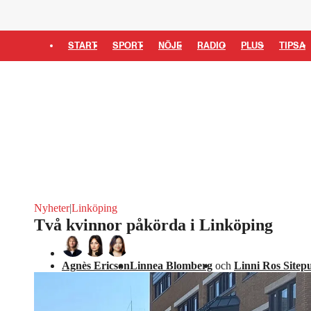
START
SPORT
NÖJE
RADIO
PLUS
TIPSA
Nyheter
|
Linköping
Två kvinnor påkörda i Linköping
Agnès Ericson
Linnea Blomberg
och
Linni Ros Sitep