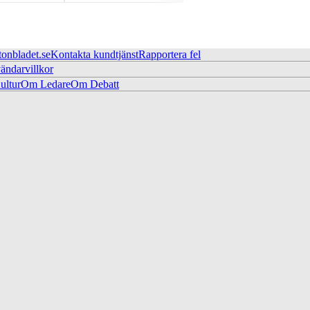
tonbladet.se
Kontakta kundtjänst
Rapportera fel
ändarvillkor
ltur
Om Ledare
Om Debatt