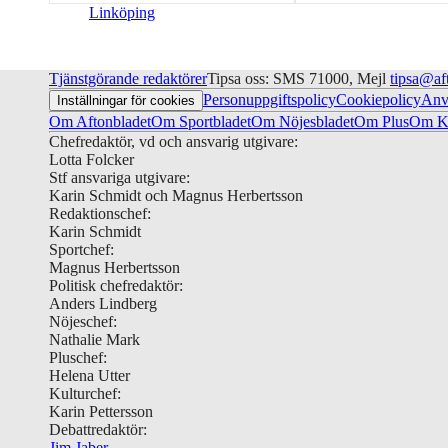
Linköping
Tjänstgörande redaktörer
Tipsa oss: SMS 71000, Mejl
tipsa@af
Personuppgiftspolicy
Cookiepolicy
Anv
Inställningar för cookies
Om Aftonbladet
Om Sportbladet
Om Nöjesbladet
Om Plus
Om Ku
Chefredaktör, vd och ansvarig utgivare:
Lotta Folcker
Stf ansvariga utgivare:
Karin Schmidt och Magnus Herbertsson
Redaktionschef:
Karin Schmidt
Sportchef:
Magnus Herbertsson
Politisk chefredaktör:
Anders Lindberg
Nöjeschef:
Nathalie Mark
Pluschef:
Helena Utter
Kulturchef:
Karin Pettersson
Debattredaktör:
Jim Jaber