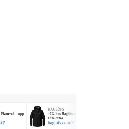
HAGLÖFS
STRO
Flattered – upp
40% hos Haglöfs rea – nu även
Sommar
15% extra
till 60
m
haglofs.com
stron