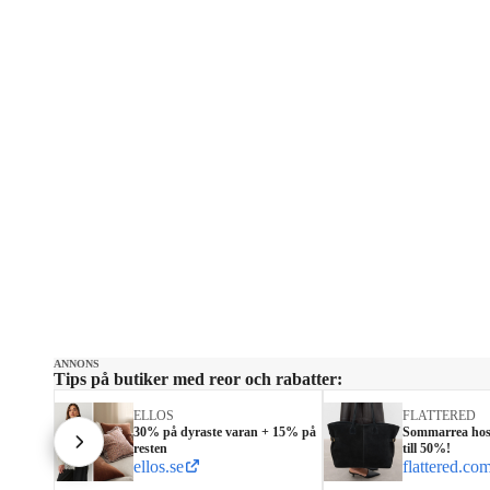
ANNONS
Tips på butiker med reor och rabatter:
ELLOS
FLATTERED
30% på dyraste varan + 15% på
Sommarrea hos 
resten
till 50%!
ellos.se
flattered.co