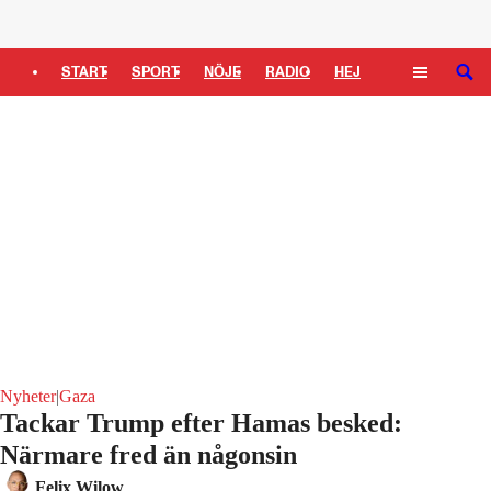
Logga in
START
SPORT
NÖJE
RADIO
HEJ
SÖK
PLUS
TIPSA
TV
KULTUR
LEDARE
Nyheter
|
Gaza
Tackar Trump efter Hamas besked:
Närmare fred än någonsin
Felix Wilow