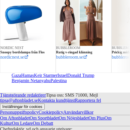
NORDIC NEST
BUBBLEROOM
BUBBLER
Snoopy bordslampa från Flos
Rutig v-ringad klänning
Prickig mid
nordicnest.se
bubbleroom.se
bubblero
Gaza
Hamas
Keir Starmer
Israel
Donald Trump
Benjamin Netanyahu
Palestina
Tjänstgörande redaktörer
Tipsa oss: SMS 71000, Mejl
tipsa@aftonbladet.se
Kontakta kundtjänst
Rapportera fel
Inställningar för cookies
Personuppgiftspolicy
Cookiepolicy
Användarvillkor
Om Aftonbladet
Om Sportbladet
Om Nöjesbladet
Om Plus
Om
Kultur
Om Ledare
Om Debatt
Chefredaktör, vd och ansvarig utgivare: