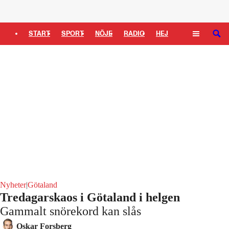
Logga in
START
SPORT
NÖJE
RADIO
HEJ
SÖK
PLUS
TIPSA
TV
KULTUR
LEDARE
Nyheter
|
Götaland
Tredagarskaos i Götaland i helgen
Gammalt snörekord kan slås
Oskar Forsberg