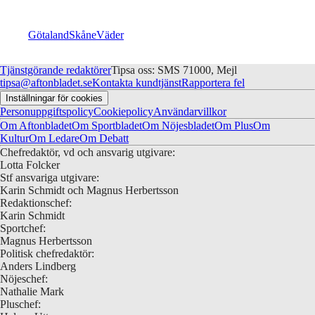
Götaland
Skåne
Väder
Tjänstgörande redaktörer
Tipsa oss: SMS 71000, Mejl
tipsa@aftonbladet.se
Kontakta kundtjänst
Rapportera fel
Inställningar för cookies
Personuppgiftspolicy
Cookiepolicy
Användarvillkor
Om Aftonbladet
Om Sportbladet
Om Nöjesbladet
Om Plus
Om
Kultur
Om Ledare
Om Debatt
Chefredaktör, vd och ansvarig utgivare:
Lotta Folcker
Stf ansvariga utgivare:
Karin Schmidt och Magnus Herbertsson
Redaktionschef:
Karin Schmidt
Sportchef:
Magnus Herbertsson
Politisk chefredaktör:
Anders Lindberg
Nöjeschef:
Nathalie Mark
Pluschef: