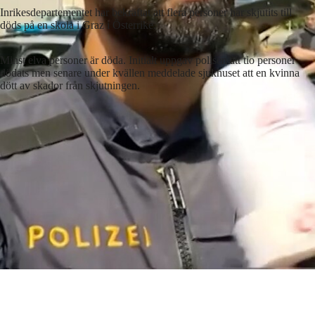
Inrikesdepartementet har bekräftat att flera personer har skjutits till
döds på en skola i Graz i Österrike.
Minst elva personer är döda. Initialt uppgav polisen att tio personer
dödats men senare under kvällen meddelade sjukhuset att en kvinna
dött av skador från skjutningen.