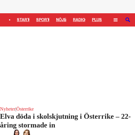
Logga in
START
SPORT
NÖJE
RADIO
PLUS
SÖK
TIPSA
TV
KULTUR
LEDARE
Nyheter
|
Österrike
Elva döda i skolskjutning i Österrike – 22-
åring stormade in
Laddar ...