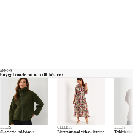
ANNONS
Snyggt mode nu och till hösten:
ELLOS
CELLBES
ELLOS
Skogsgrön teddyjacka
Blommönstrad viskosklänning
Teddyjacka