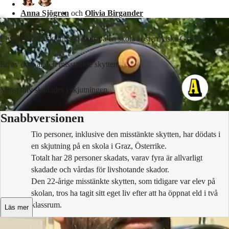
Anna Sjögren
och
Olivia Birgander
Elva personer skjutits till döds på en skola i österrikiska Graz.
En av dem är den misstänkte skytten.
Minst tolv skadades i skjutningen.
Snabbversionen
Tio personer, inklusive den misstänkte skytten, har dödats i
en skjutning på en skola i Graz, Österrike.
Totalt har 28 personer skadats, varav fyra är allvarligt
skadade och vårdas för livshotande skador.
Den 22-årige misstänkte skytten, som tidigare var elev på
skolan, tros ha tagit sitt eget liv efter att ha öppnat eld i två
klassrum.
Läs mer