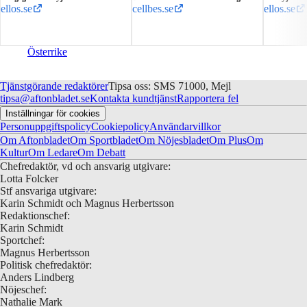
ellos.se
cellbes.se
ellos.se
Österrike
Tjänstgörande redaktörer
Tipsa oss: SMS 71000, Mejl
tipsa@aftonbladet.se
Kontakta kundtjänst
Rapportera fel
Inställningar för cookies
Personuppgiftspolicy
Cookiepolicy
Användarvillkor
Om Aftonbladet
Om Sportbladet
Om Nöjesbladet
Om Plus
Om
Kultur
Om Ledare
Om Debatt
Chefredaktör, vd och ansvarig utgivare:
Lotta Folcker
Stf ansvariga utgivare:
Karin Schmidt och Magnus Herbertsson
Redaktionschef:
Karin Schmidt
Sportchef:
Magnus Herbertsson
Politisk chefredaktör:
Anders Lindberg
Nöjeschef:
Nathalie Mark