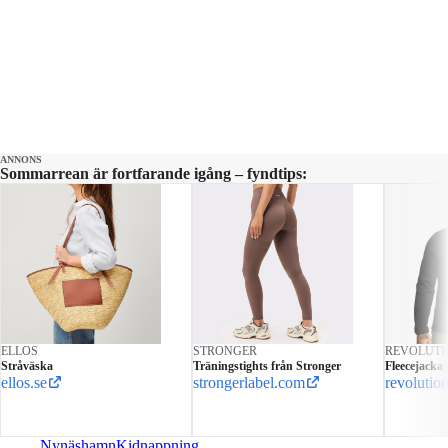
ANNONS
Sommarrean är fortfarande igång – fyndtips:
ELLOS
STRONGER
REVOLUTI
Stråväska
Träningstights från Stronger
Fleecejacka
ellos.se
strongerlabel.com
revolution
Nynäshamn
Kidnappning