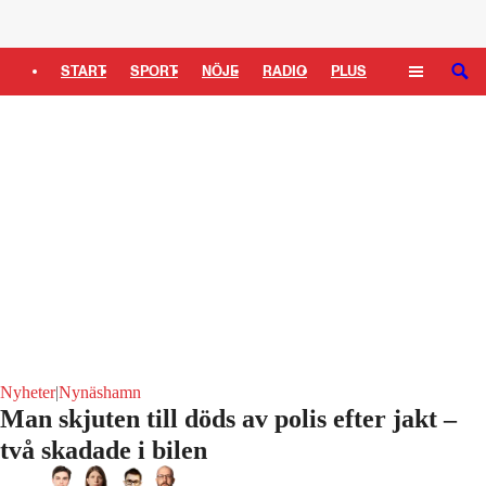
Logga in
START
SPORT
NÖJE
RADIO
PLUS
SÖK
TIPSA
TV
KULTUR
LEDARE
Nyheter
|
Nynäshamn
Man skjuten till döds av polis efter jakt –
två skadade i bilen