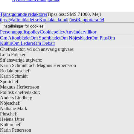
Tjänstgörande redaktörer
Tipsa oss: SMS 71000, Mejl
tipsa@aftonbladet.se
Kontakta kundtjänst
Rapportera fel
Inställningar för cookies
Personuppgiftspolicy
Cookiepolicy
Användarvillkor
Om Aftonbladet
Om Sportbladet
Om Nöjesbladet
Om Plus
Om
Kultur
Om Ledare
Om Debatt
Chefredaktör, vd och ansvarig utgivare:
Lotta Folcker
Stf ansvariga utgivare:
Karin Schmidt och Magnus Herbertsson
Redaktionschef:
Karin Schmidt
Sportchef:
Magnus Herbertsson
Politisk chefredaktör:
Anders Lindberg
Nöjeschef:
Nathalie Mark
Pluschef:
Helena Utter
Kulturchef:
Karin Pettersson