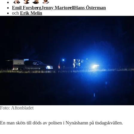
Emil Forsberg
Jenny Martorell
Hans Österman
och
Erik Melin
Foto: Aftonbladet
En man sköts till döds av polisen i Nynäshamn på tisdagskvällen.