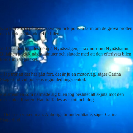
Klockan 20.18 på tisdagskvällen fick polisen larm om de grova brotten
och inledde sökandet efter bilen.
Vid 22-tiden hittades den på Nynäsvägen, strax norr om Nynäshamn.
Biljakten pågick några minuter och slutade med att den efterlysta bilen
körde in i vägräcket.
– Jag tror att det har gått fort, det är ju en motorväg, säger Carina
Skagerlind vid polisens regionledningscentral.
Polismannen som närmade sig bilen tog beslutet att skjuta mot den
misstänkta föraren. Han träffades av skott och dog.
– Det är en vuxen man. Anhöriga är underrättade, säger Carina
Skagerlind.