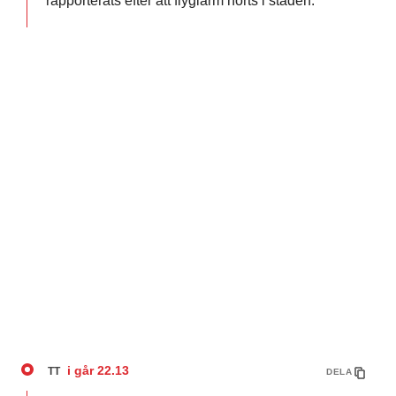
rapporterats efter att flyglarm hörts i staden.
i går
22.13
TT
DELA