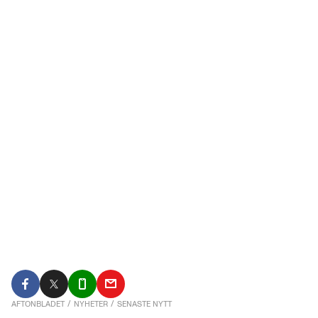
AFTONBLADET
/
NYHETER
/
SENASTE NYTT