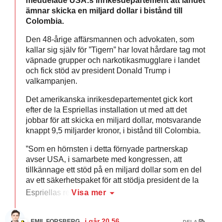
meddelade USA:s inrikesdepartement att landet
ämnar skicka en miljard dollar i bistånd till
Colombia.
Den 48-årige affärsmannen och advokaten, som
kallar sig själv för ”Tigern” har lovat hårdare tag mot
väpnade grupper och narkotikasmugglare i landet
och fick stöd av president Donald Trump i
valkampanjen.
Det amerikanska inrikesdepartementet gick kort
efter de la Espriellas installation ut med att det
jobbar för att skicka en miljard dollar, motsvarande
knappt 9,5 miljarder kronor, i bistånd till Colombia.
”Som en hörnsten i detta förnyade partnerskap
avser USA, i samarbete med kongressen, att
tillkännage ett stöd på en miljard dollar som en del
av ett säkerhetspaket för att stödja president de la
Espriellas re
Visa mer
i går
20.56
EMIL FORSBERG
DELA