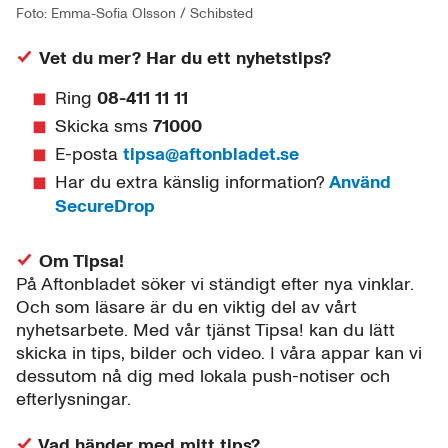
Foto: Emma-Sofia Olsson / Schibsted
Vet du mer? Har du ett nyhetstips?
Ring
08-411 11 11
Skicka sms
71000
E-posta
tipsa@aftonbladet.se
Har du extra känslig information?
Använd
SecureDrop
Om Tipsa!
På Aftonbladet söker vi ständigt efter nya vinklar.
Och som läsare är du en viktig del av vårt
nyhetsarbete. Med vår tjänst Tipsa! kan du lätt
skicka in tips, bilder och video. I våra appar kan vi
dessutom nå dig med lokala push-notiser och
efterlysningar.
Vad händer med mitt tips?