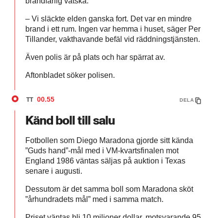
brandfarlig vätska.
– Vi släckte elden ganska fort. Det var en mindre
brand i ett rum. Ingen var hemma i huset, säger Per
Tillander, vakthavande befäl vid räddningstjänsten.
Även polis är på plats och har spärrat av.
Aftonbladet söker polisen.
00.55
TT
DELA
Känd boll till salu
Fotbollen som Diego Maradona gjorde sitt kända
”Guds hand”-mål med i VM-kvartsfinalen mot
England 1986 väntas säljas på auktion i Texas
senare i augusti.
Dessutom är det samma boll som Maradona sköt
”århundradets mål” med i samma match.
Priset väntas bli 10 miljoner dollar, motsvarande 95