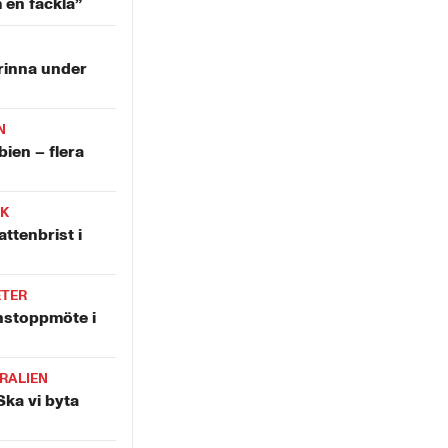
m en fackla”
rinna under
N
bien – flera
IK
attenbrist i
ETER
nstoppmöte i
RALIEN
Ska vi byta