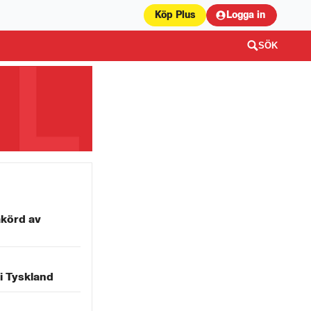
Köp Plus
Logga in
SÖK
åkörd av
i Tyskland