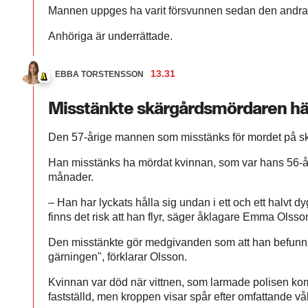
Mannen uppges ha varit försvunnen sedan den andra 
Anhöriga är underrättade.
13.31
EBBA TORSTENSSON
Misstänkte skärgårdsmördaren hä
Den 57-årige mannen som misstänks för mordet på 
Han misstänks ha mördat kvinnan, som var hans 56-år
månader.
– Han har lyckats hålla sig undan i ett och ett halvt dy
finns det risk att han flyr, säger åklagare Emma Olsso
Den misstänkte gör medgivanden som att han befunnit 
gärningen", förklarar Olsson.
Kvinnan var död när vittnen, som larmade polisen kom 
fastställd, men kroppen visar spår efter omfattande vå