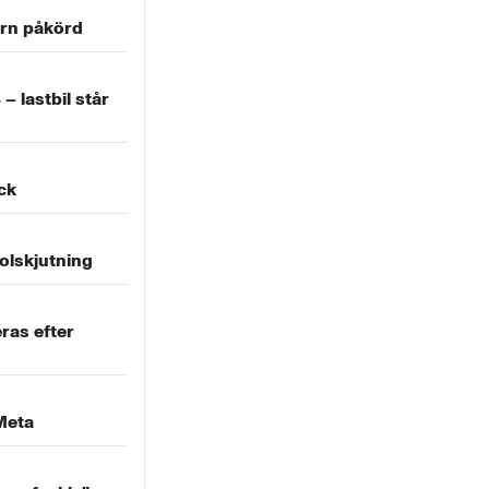
ern påkörd
– lastbil står
äck
olskjutning
ras efter
Meta