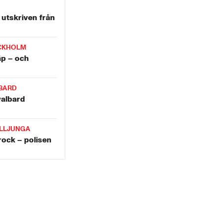
utskriven från
CKHOLM
äp – och
BARD
valbard
LLJUNGA
krock – polisen