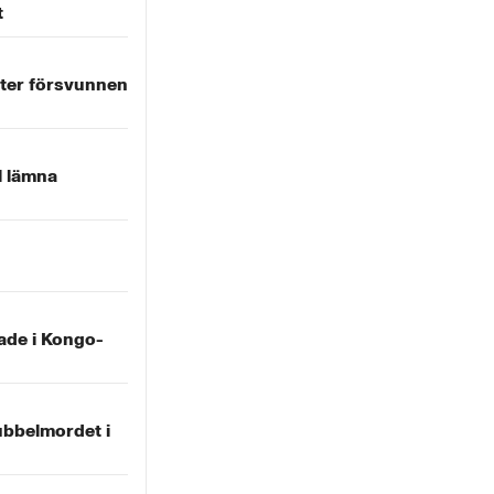
t
fter försvunnen
l lämna
ade i Kongo-
ubbelmordet i