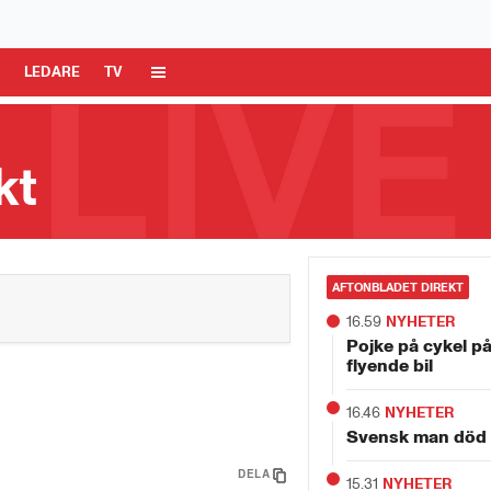
 Media AB är ansvarig för dina data på denna webbplats.
Läs mer här
R
LEDARE
TV
kt
AFTONBLADET DIREKT
16.59
NYHETER
Pojke på cykel p
flyende bil
16.46
NYHETER
Svensk man död 
DELA
15.31
NYHETER