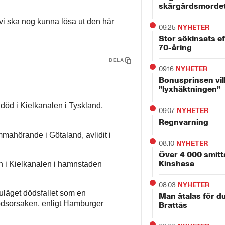
skärgårdsmorde
 vi ska nog kunna lösa ut den här
09.25
NYHETER
Stor sökinsats e
70-åring
DELA
09.16
NYHETER
Bonusprinsen vil
”lyxhäktningen”
öd i Kielkanalen i Tyskland,
09.07
NYHETER
Regnvarning
mmahörande i Götaland, avlidit i
08.10
NYHETER
Över 4 000 smitt
Kinshasa
on i Kielkanalen i hamnstaden
08.03
NYHETER
nuläget dödsfallet som en
Man åtalas för d
dödsorsaken, enligt Hamburger
Brattås