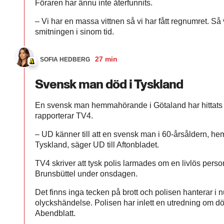
Föraren har ännu inte återfunnits.
– Vi har en massa vittnen så vi har fått regnumret. Så
smitningen i sinom tid.
27 min
SOFIA HEDBERG
Svensk man död i Tyskland
En svensk man hemmahörande i Götaland har hittats d
rapporterar TV4.
–
UD känner till att en svensk man i 60-årsåldern, he
Tyskland, säger UD till Aftonbladet.
TV4 skriver att tysk polis larmades om en livlös pers
Brunsbüttel under onsdagen.
Det finns inga tecken på brott och polisen hanterar i 
olyckshändelse. Polisen har inlett en utredning om 
Abendblatt.