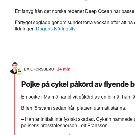
Ett fartyg från det norska rederiet Deep Ocean har pas
Fartyget seglade genom sundet förra veckan efter att ha st
tidningen
Dagens Näringsliv.
14 min
EMIL FORSBERG
Pojke på cykel påkörd av flyende bi
En pojke i Malmö har blivit påkörd av en bil när han f
Bilen försvann sedan från platsen utan att stanna.
– Han är initialt inte fysiskt skadad. Cykeln hamnade
polisens presstalesperson Leif Fransson.