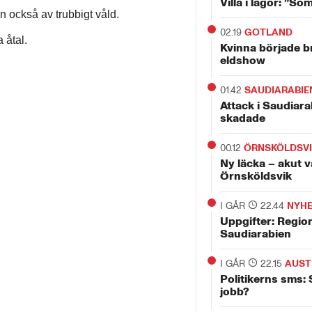
Villa i lågor: ”So
n också av trubbigt våld.
02.19
GOTLAND
 åtal.
Kvinna började b
eldshow
01.42
SAUDIARABIE
Attack i Saudiara
skadade
00.12
ÖRNSKÖLDSV
Ny läcka – akut v
Örnsköldsvik
I GÅR
22.44
NYH
Uppgifter: Regio
Saudiarabien
I GÅR
22.15
AUST
Politikerns sms: 
jobb?