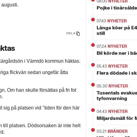
08.00
NYHETER
augusti.
Pojke i tioårsåld
07.43
NYHETER
Långa köer på E4 
still
DELA
ktas
07.24
NYHETER
Bil körde ner i b
skärgårdsön i Värmdö kommun häktas.
05.43
NYHETER
iga flickvän sedan ungefär åtta
Flera dödade i sk
05.30
NYHETER
gn. Om han skulle försättas på fri fot
Tusentals evakue
n.
tyfonvarning
sig på platsen vid "tiden för den här
04.43
NYHETER
Miljardsmäll för 
till platsen. Dödsorsaken är inte helt
03.21
BRÄNDER
ld.