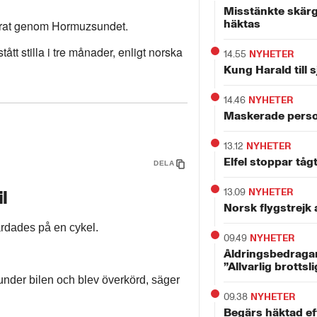
Misstänkte skär
häktas
serat genom Hormuzsundet.
ått stilla i tre månader, enligt norska
14.55
NYHETER
Kung Harald till 
14.46
NYHETER
Maskerade perso
13.12
NYHETER
Elfel stoppar tåg
DELA
13.09
NYHETER
l
Norsk flygstrejk 
ärdades på en cykel.
09.49
NYHETER
Åldringsbedragar
”Allvarlig brottsl
 under bilen och blev överkörd, säger
09.38
NYHETER
Begärs häktad ef