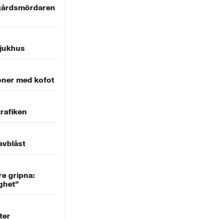
gårdsmördaren
sjukhus
ner med kofot
trafiken
avblåst
e gripna:
ighet”
ter