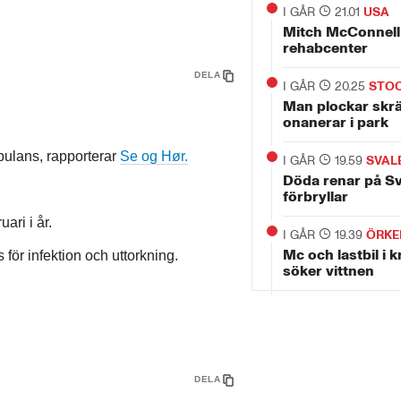
I GÅR
21.01
USA
Mitch McConnell 
rehabcenter
DELA
I GÅR
20.25
STO
Man plockar skr
onanerar i park
bulans, rapporterar
Se og Hør.
I GÅR
19.59
SVAL
Döda renar på S
förbryllar
ari i år.
I GÅR
19.39
ÖRKE
Mc och lastbil i 
ör infektion och uttorkning.
söker vittnen
DELA