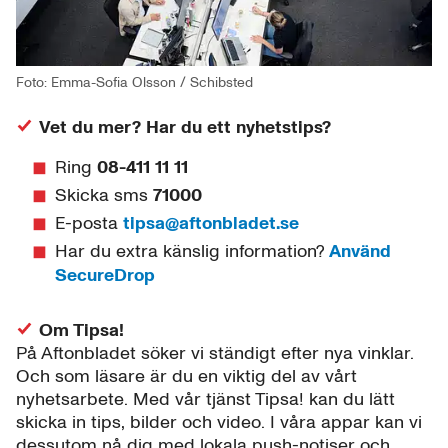
Foto: Emma-Sofia Olsson / Schibsted
Vet du mer? Har du ett nyhetstips?
Ring
08-411 11 11
Skicka sms
71000
E-posta
tipsa@aftonbladet.se
Har du extra känslig information?
Använd
SecureDrop
Om Tipsa!
På Aftonbladet söker vi ständigt efter nya vinklar.
Och som läsare är du en viktig del av vårt
nyhetsarbete. Med vår tjänst Tipsa! kan du lätt
skicka in tips, bilder och video. I våra appar kan vi
dessutom nå dig med lokala push-notiser och