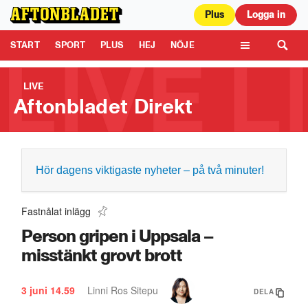
Plus
Logga in
Aftonbladet är en del av Schibsted Media.
Schibsted News Media AB är
ansvarig för dina data på denna webbplats.
Läs mer här
Tipsa oss
START
SPORT
PLUS
HEJ
NÖJE
TIPSA
KULTUR
LEDARE
TV
LIVE
Aftonbladet Direkt
Rituals släppte bebisparfym: ”Sjukaste”
Hör dagens viktigaste nyheter – på två minuter!
1:01
Fastnålat inlägg
Person gripen i Uppsala –
misstänkt grovt brott
3 juni
14.59
Linni Ros Sitepu
DELA