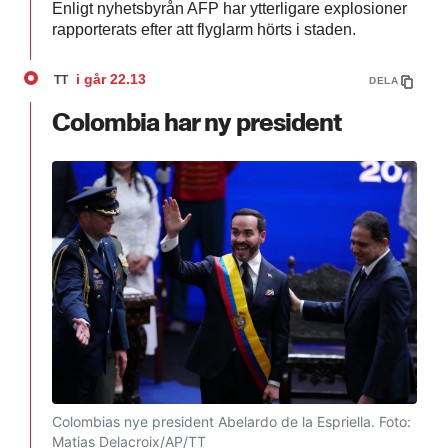
Enligt nyhetsbyrån AFP har ytterligare explosioner
rapporterats efter att flyglarm hörts i staden.
i går
22.13
TT
DELA
Colombia har ny president
Colombias nye president Abelardo de la Espriella.
Foto:
Matias Delacroix/AP/TT