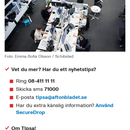
Foto: Emma-Sofia Olsson / Schibsted
Vet du mer? Har du ett nyhetstips?
Ring
08-411 11 11
Skicka sms
71000
E-posta
tipsa@aftonbladet.se
Har du extra känslig information?
Använd
SecureDrop
Om Tipsa!