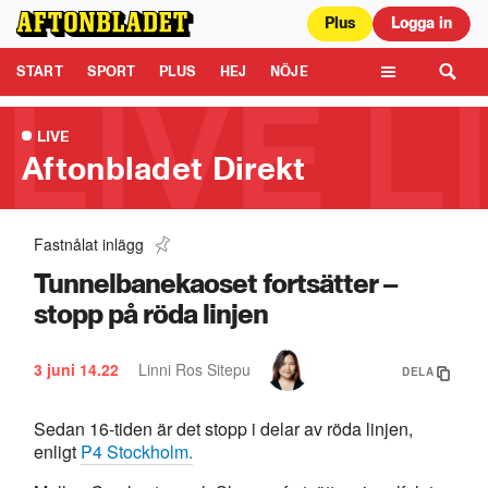
Plus
Logga in
Aftonbladet är en del av Schibsted Media.
Schibsted News Media AB är
ansvarig för dina data på denna webbplats.
Läs mer här
Tipsa oss
START
SPORT
PLUS
HEJ
NÖJE
TIPSA
KULTUR
LEDARE
TV
LIVE
Aftonbladet Direkt
Fastnålat inlägg
Här somnar programledaren – i sändning
0:45
Tunnelbanekaoset fortsätter –
stopp på röda linjen
3 juni
14.22
Linni Ros Sitepu
DELA
Sedan 16-tiden är det stopp i delar av röda linjen,
enligt
P4 Stockholm.