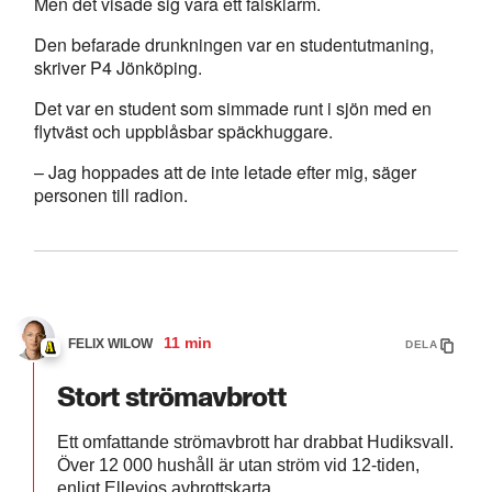
Men det visade sig vara ett falsklarm.
Den befarade drunkningen var en studentutmaning,
skriver P4 Jönköping.
Det var en student som simmade runt i sjön med en
flytväst och uppblåsbar späckhuggare.
– Jag hoppades att de inte letade efter mig, säger
personen till radion.
11 min
FELIX WILOW
DELA
Stort strömavbrott
Ett omfattande strömavbrott har drabbat Hudiksvall.
Över 12 000 hushåll är utan ström vid 12-tiden,
enligt Ellevios avbrottskarta.