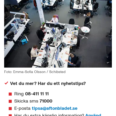
Foto: Emma-Sofia Olsson / Schibsted
Vet du mer? Har du ett nyhetstips?
Ring
08-411 11 11
Skicka sms
71000
E-posta
tipsa@aftonbladet.se
Har du extra känslig information?
Använd