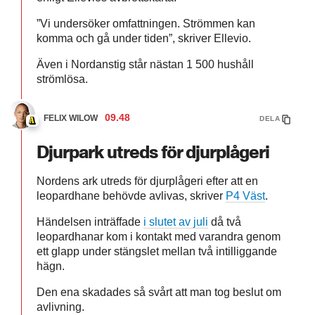
”Vi undersöker omfattningen. Strömmen kan
komma och gå under tiden”, skriver Ellevio.
Även i Nordanstig står nästan 1 500 hushåll
strömlösa.
09.48
FELIX WILOW
DELA
Djurpark utreds för djurplågeri
Nordens ark utreds för djurplågeri efter att en
leopardhane behövde avlivas, skriver
P4 Väst
.
Händelsen inträffade
i slutet av juli
då två
leopardhanar kom i kontakt med varandra genom
ett glapp under stängslet mellan två intilliggande
hägn.
Den ena skadades så svårt att man tog beslut om
avlivning.