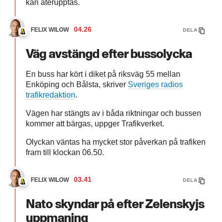
kan återupptas.
04.26
FELIX WILOW
DELA
Väg avstängd efter bussolycka
En buss har kört i diket på riksväg 55 mellan
Enköping och Bålsta, skriver
Sveriges radios
trafikredaktion
.
Vägen har stängts av i båda riktningar och bussen
kommer att bärgas, uppger Trafikverket.
Olyckan väntas ha mycket stor påverkan på trafiken
fram till klockan 06.50.
03.41
FELIX WILOW
DELA
Nato skyndar på efter Zelenskyjs
uppmaning