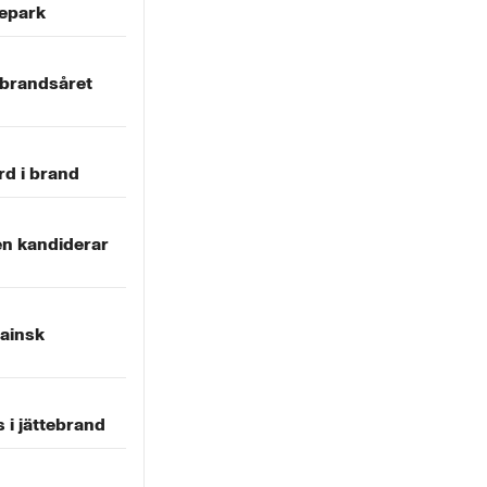
tepark
sbrandsåret
rd i brand
en kandiderar
ainsk
 i jättebrand