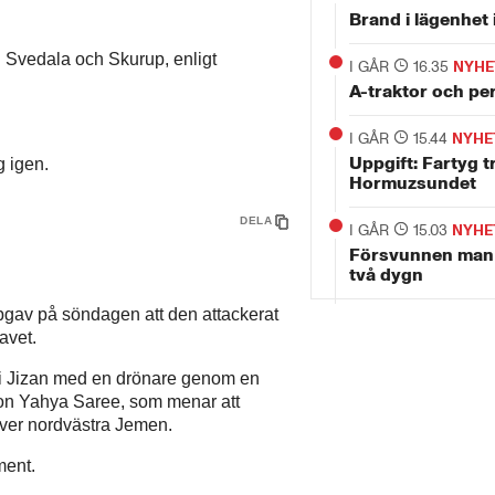
Brand i lägenhet i
n Svedala och Skurup, enligt
I GÅR
16.35
NYHE
A-traktor och per
I GÅR
15.44
NYHE
Uppgift: Fartyg tr
g igen.
Hormuzsundet
DELA
I GÅR
15.03
NYHE
Försvunnen man h
två dygn
pgav på söndagen att den attackerat
avet.
ri i Jizan med en drönare genom en
rson Yahya Saree, som menar att
över nordvästra Jemen.
ment.