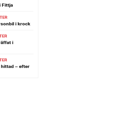
 Fittja
TER
sonbil i krock
TER
äffat i
TER
ittad – efter