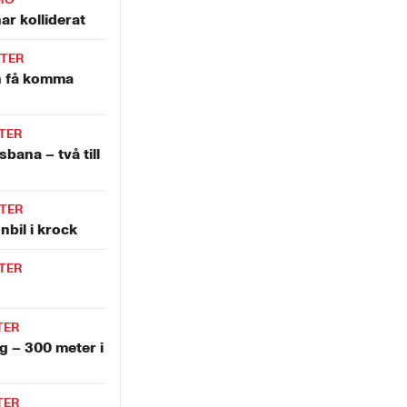
ar kolliderat
TER
n få komma
TER
bana – två till
TER
nbil i krock
TER
TER
g – 300 meter i
TER