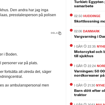
Turkiet: Egypten 
samarbete
ukhus. Den andra har jag inga
Glaas, presstalesperson på polisen
02.50
HUDDINGE
Skottlossning mo
02.06
DANMARK
DELA
Vargvarning i D
I GÅR
22.35
NYH
Motorcykel och bi
er i Boden.
till sjukhus
l personer var på plats.
I GÅR
22.24
NOR
Varningen: 50 0
r fortsätta att utreda det, säger
nordkoreaner på
edningcentral.
ktes av ambulanspersonal men
I GÅR
21.30
NYHE
Barn dött efter 
traktor
I GÅR
20.51
MAL