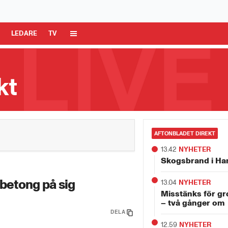
 Media AB är ansvarig för dina data på denna webbplats.
Läs mer här
R
LEDARE
TV
kt
AFTONBLADET DIREKT
13.42
NYHETER
Skogsbrand i Ha
 betong på sig
13.04
NYHETER
Misstänks för gr
– två gånger om
DELA
12.59
NYHETER