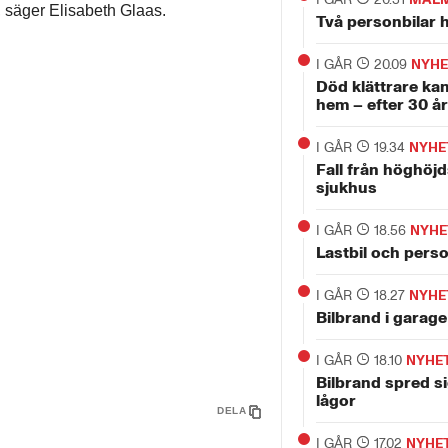
, säger Elisabeth Glaas.
Två personbilar h
I GÅR
20.09
NYHE
Död klättrare ka
hem – efter 30 år
I GÅR
19.34
NYHE
Fall från höghöjds
sjukhus
I GÅR
18.56
NYHE
Lastbil och perso
I GÅR
18.27
NYHE
Bilbrand i garage
I GÅR
18.10
NYHE
Bilbrand spred si
lågor
DELA
I GÅR
17.02
NYHE