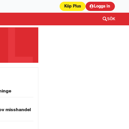
Köp Plus
Logga in
SÖK
ninge
ov misshandel