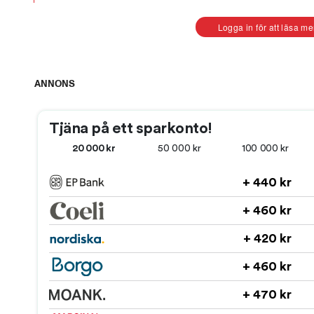
Logga in för att läsa me
Se de nya UFO-bilderna
ANNONS
0:36