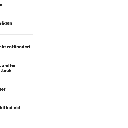
en
 vägen
kt raffinaderi
da efter
ttack
ker
ittad vid