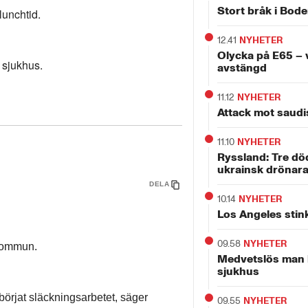
Stort bråk i Bod
lunchtid.
12.41
NYHETER
Olycka på E65 –
 sjukhus.
avstängd
11.12
NYHETER
Attack mot saudis
11.10
NYHETER
Ryssland: Tre dö
ukrainsk drönara
DELA
10.14
NYHETER
Los Angeles stin
09.58
NYHETER
kommun.
Medvetslös man h
sjukhus
börjat släckningsarbetet, säger
09.55
NYHETER