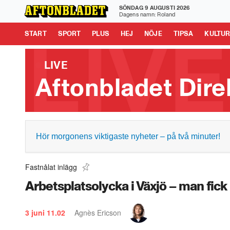
SÖNDAG 9 AUGUSTI 2026
Aftonbladet är en del av Schibsted Media.
Schibsted News
Dagens namn: Roland
Tipsa oss
START
SPORT
PLUS
HEJ
NÖJE
TIPSA
KULTU
LIVE
Aftonbladet Dire
Hör morgonens viktigaste nyheter – på två minuter!
Fastnålat inlägg
Arbetsplatsolycka i Växjö – man fick
3 juni
11.02
Agnès Ericson