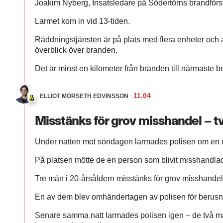
Joakim Nyberg, Insatsledare på Södertörns brandförs
Larmet kom in vid 13-tiden.
Räddningstjänsten är på plats med flera enheter och a
överblick över branden.
Det är minst en kilometer från branden till närmaste b
11.04
ELLIOT MORSETH EDVINSSON
Misstänks för grov misshandel – 
Under natten mot söndagen larmades polisen om en m
På platsen mötte de en person som blivit misshandla
Tre män i 20-årsåldern misstänks för grov misshandel
En av dem blev omhändertagen av polisen för berusn
Senare samma natt larmades polisen igen – de två m