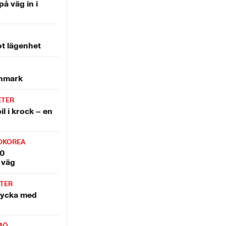
på väg in i
t lägenhet
anmark
ETER
l i krock – en
DKOREA
00
 väg
TER
olycka med
MÖ