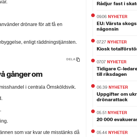
var.
Rådjur fast i ska
09.06
NYHETER
EU: Värsta skog
nvänder drönare för att få en
någonsin
ebyggelse, enligt räddningstjänsten.
07.27
NYHETER
Kiosk totalförstö
DELA
07.07
NYHETER
Tidigare C-ledar
två gånger om
till riksdagen
isshandel i centrala Örnsköldsvik.
06.39
NYHETER
Uppgifter om ukr
d.
drönarattack
.
05.51
NYHETER
20 000 evakueras
ing.
ännen som var kvar ute misstänks då
05.44
NYHETER