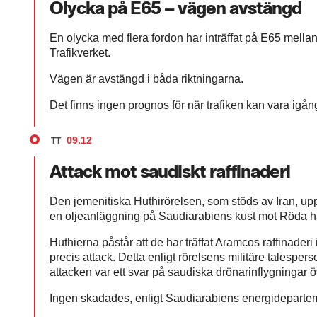
Olycka på E65 – vägen avstängd
En olycka med flera fordon har inträffat på E65 mella
Trafikverket.
Vägen är avstängd i båda riktningarna.
Det finns ingen prognos för när trafiken kan vara igån
09.12
TT
Attack mot saudiskt raffinaderi
Den jemenitiska Huthirörelsen, som stöds av Iran, up
en oljeanläggning på Saudiarabiens kust mot Röda h
Huthierna påstår att de har träffat Aramcos raffinade
precis attack. Detta enligt rörelsens militäre talespe
attacken var ett svar på saudiska drönarinflygningar 
Ingen skadades, enligt Saudiarabiens energideparte