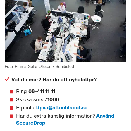
Foto: Emma-Sofia Olsson / Schibsted
Vet du mer? Har du ett nyhetstips?
Ring
08-411 11 11
Skicka sms
71000
E-posta
tipsa@aftonbladet.se
Har du extra känslig information?
Använd
SecureDrop