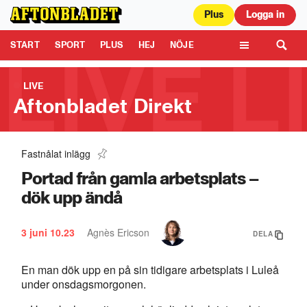
Plus
Logga in
Aftonbladet är en del av Schibsted Media.
Schibsted News Media AB är
ansvarig för dina data på denna webbplats.
Läs mer här
Tipsa oss
START
SPORT
PLUS
HEJ
NÖJE
TIPSA
KULTUR
LEDARE
TV
LIVE
Aftonbladet Direkt
Fastnålat inlägg
Åklagaren: ”De skulle ha firat semester tillsammans”
1:54
Portad från gamla arbetsplats –
dök upp ändå
3 juni
10.23
Agnès Ericson
DELA
En man dök upp en på sin tidigare arbetsplats i Luleå
under onsdagsmorgonen.