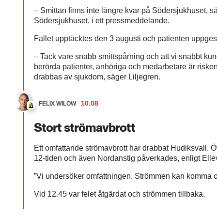
– Smittan finns inte längre kvar på Södersjukhuset, s
Södersjukhuset, i ett pressmeddelande.
Fallet upptäcktes den 3 augusti och patienten uppges
– Tack vare snabb smittspårning och att vi snabbt kund
berörda patienter, anhöriga och medarbetare är riske
drabbas av sjukdom, säger Liljegren.
10.08
FELIX WILOW
Stort strömavbrott
Ett omfattande strömavbrott har drabbat Hudiksvall. Ö
12-tiden och även Nordanstig påverkades, enligt Ellev
”Vi undersöker omfattningen. Strömmen kan komma och
Vid 12.45 var felet åtgärdat och strömmen tillbaka.