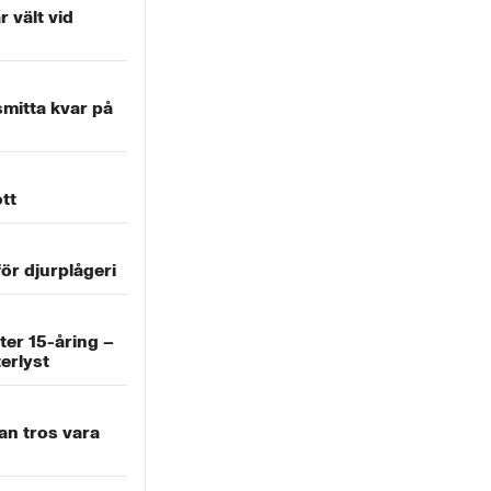
r vält vid
mitta kvar på
tt
ör djurplågeri
ter 15-åring –
terlyst
an tros vara