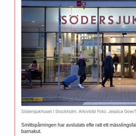
Södersjukhuset i Stockholm. Arkivbild
Foto: Jessica Gow/
Smittspårningen har avslutats efte ratt ett mässlingsf
barnakut.