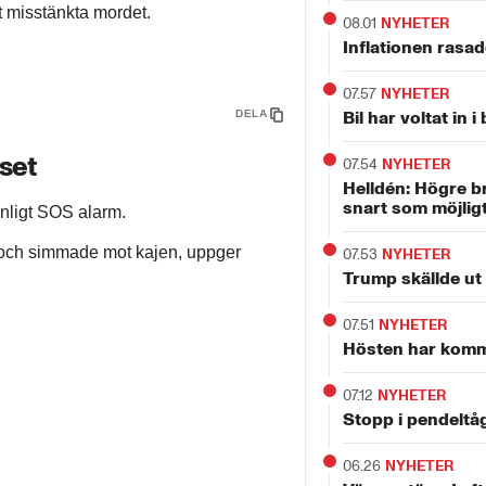
t misstänkta mordet.
08.01
NYHETER
Inflationen rasade
07.57
NYHETER
DELA
Bil har voltat in 
uset
07.54
NYHETER
Helldén: Högre b
snart som möjlig
enligt SOS alarm.
 och simmade mot kajen, uppger
07.53
NYHETER
Trump skällde ut
07.51
NYHETER
Hösten har kommit
07.12
NYHETER
Stopp i pendeltå
06.26
NYHETER