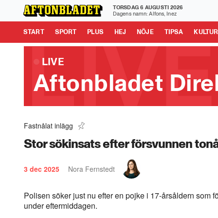
TORSDAG 6 AUGUSTI 2026
Aftonbladet är en del av Schibsted Media.
Schibsted News
Dagens namn: Alfons, Inez
Tipsa oss
START
SPORT
PLUS
HEJ
NÖJE
TIPSA
KULTU
LIVE
Aftonbladet Dire
Fastnålat inlägg
Explosion i Malmö: ”Håren på benen reste si
1:10
Stor sökinsats efter försvunnen ton
3 dec 2025
Nora Fernstedt
Polisen söker just nu efter en pojke i 17-årsåldern som f
under eftermiddagen.