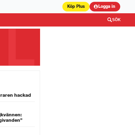
Köp Plus
Logga in
SÖK
yraren hackad
jkvännen:
givanden”