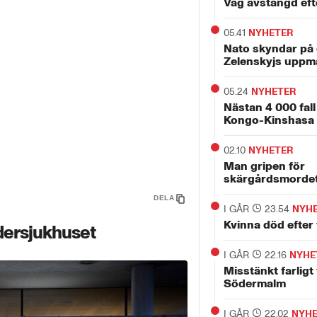
Väg avstängd eft
05.41
NYHETER
Nato skyndar på 
Zelenskyjs uppm
05.24
NYHETER
Nästan 4 000 fall
Kongo-Kinshasa
02.10
NYHETER
Man gripen för
skärgårdsmorde
DELA
I GÅR
23.54
NYH
Kvinna död efter 
dersjukhuset
I GÅR
22.16
NYHE
Misstänkt farligt
Södermalm
I GÅR
22.02
NYH