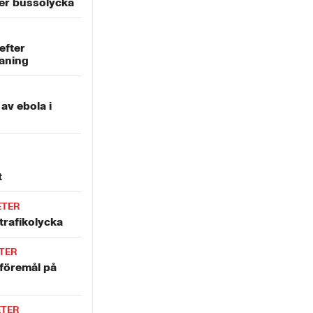
er bussolycka
efter
aning
 av ebola i
t
ETER
trafikolycka
TER
 föremål på
ETER