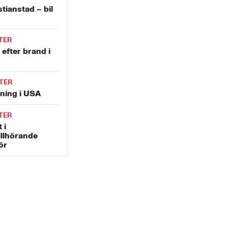
stianstad – bil
TER
 efter brand i
TER
tning i USA
TER
 i
illhörande
ör