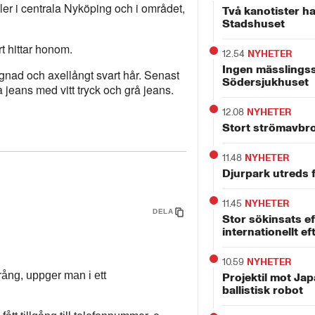
er i centrala Nyköping och i området,
Två kanotister ha
Stadshuset
rt hittar honom.
12.54
NYHETER
Ingen mässlingss
gnad och axellångt svart hår. Senast
Södersjukhuset
 jeans med vitt tryck och grå jeans.
12.08
NYHETER
Stort strömavbro
11.48
NYHETER
Djurpark utreds f
11.45
NYHETER
DELA
Stor sökinsats ef
internationellt ef
10.59
NYHETER
rång, uppger man i ett
Projektil mot Jap
ballistisk robot