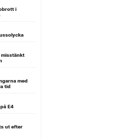
obrott i
a
bussolycka
v misstänkt
n
ingarna med
a tid
 på E4
s ut efter