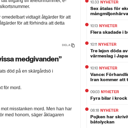
tt tillgång till telefonnummer, e-
10.33
NYHETER
etalkortsnummer.
Sex åtalas för ek
mångmiljonhärv
 omedelbart vidtagit åtgärder för att
gärder för att förhindra att detta
10.13
NYHETER
Flera skadade i 
10.11
NYHETER
DELA
Tre lejon döda a
värmeslag i Japa
 vissa medgivanden”
10.10
NYHETER
ttats död på en skärgårdsö i
Vance: Förhandl
Iran kommer att t
t för mord.
09.03
NYHETER
Fyra bilar i krock
ls mot misstanken mord. Men han har
08.18
NYHETER
örhör med honom, säger åklagaren
Pojken har skrivit
båtolyckan