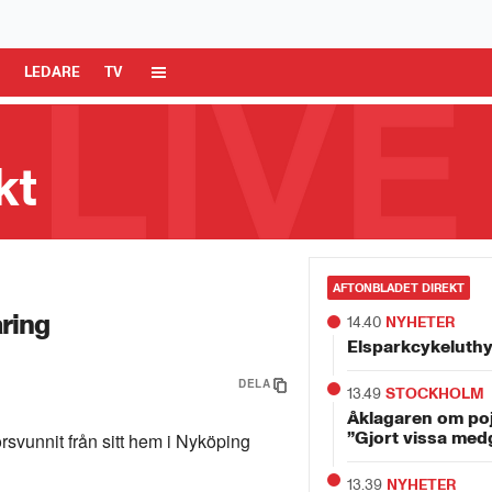
 Media AB är ansvarig för dina data på denna webbplats.
Läs mer här
R
LEDARE
TV
kt
g”
AFTONBLADET DIREKT
åring
14.40
NYHETER
Elsparkcykeluth
DELA
13.49
STOCKHOLM
Åklagaren om po
”Gjort vissa med
örsvunnit från sitt hem i Nyköping
13.39
NYHETER