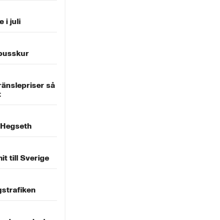
 i juli
i busskur
ränslepriser så
t
 Hegseth
 till Sverige
gstrafiken