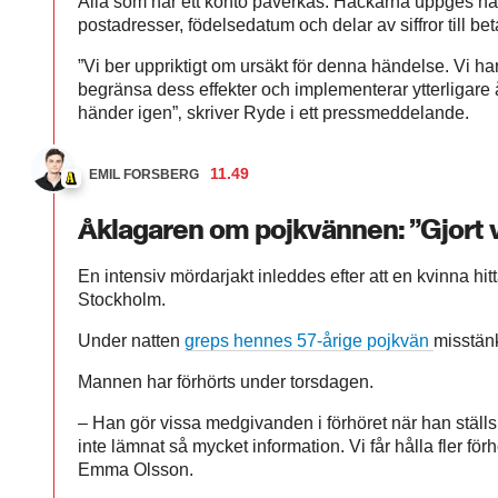
Alla som har ett konto påverkas. Hackarna uppges ha få
postadresser, födelsedatum och delar av siffror till b
”Vi ber uppriktigt om ursäkt för denna händelse. Vi har
begränsa dess effekter och implementerar ytterligare åt
händer igen”‚ skriver Ryde i ett pressmeddelande.
11.49
EMIL FORSBERG
Åklagaren om pojkvännen: ”Gjort
En intensiv mördarjakt inleddes efter att en kvinna hi
Stockholm.
Under natten
greps hennes 57-årige pojkvän
misstänk
Mannen har förhörts under torsdagen.
– Han gör vissa medgivanden i förhöret när han stäl
inte lämnat så mycket information. Vi får hålla fler f
Emma Olsson.