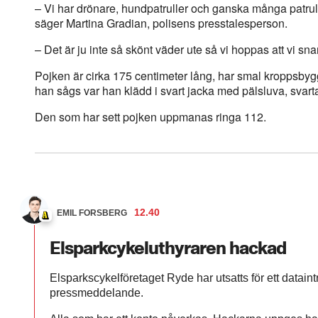
– Vi har drönare, hundpatruller och ganska många patrull
säger Martina Gradian, polisens presstalesperson.
– Det är ju inte så skönt väder ute så vi hoppas att vi sna
Pojken är cirka 175 centimeter lång, har smal kroppsbyg
han sågs var han klädd i svart jacka med pälsluva, svarta
Den som har sett pojken uppmanas ringa 112.
12.40
EMIL FORSBERG
Elsparkcykeluthyraren hackad
Elsparkscykelföretaget Ryde har utsatts för ett dataint
pressmeddelande.