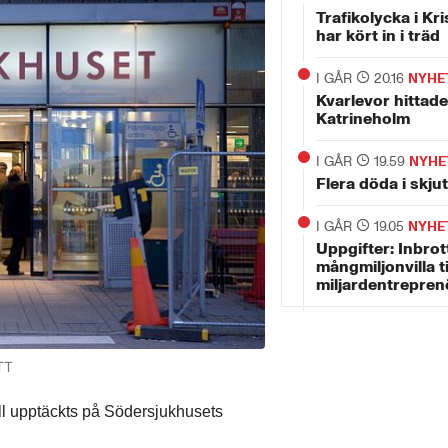
Trafikolycka i Kri
har kört in i träd
I GÅR
20.16
NYHE
Kvarlevor hittade
Katrineholm
I GÅR
19.59
NYHE
Flera döda i skju
I GÅR
19.05
NYHE
Uppgifter: Inbrott
mångmiljonvilla t
miljardentrepren
TT
all upptäckts på Södersjukhusets