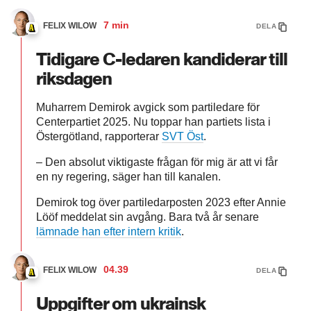
7 min
FELIX WILOW
DELA
Tidigare C-ledaren kandiderar till
riksdagen
Muharrem Demirok avgick som partiledare för
Centerpartiet 2025. Nu toppar han partiets lista i
Östergötland, rapporterar
SVT Öst
.
– Den absolut viktigaste frågan för mig är att vi får
en ny regering, säger han till kanalen.
Demirok tog över partiledarposten 2023 efter Annie
Lööf meddelat sin avgång. Bara två år senare
lämnade han efter intern kritik
.
04.39
FELIX WILOW
DELA
Uppgifter om ukrainsk