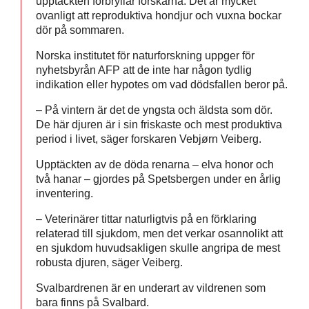
upptäckten förbryllar forskarna. Det är mycket
ovanligt att reproduktiva hondjur och vuxna bockar
dör på sommaren.
Norska institutet för naturforskning uppger för
nyhetsbyrån AFP att de inte har någon tydlig
indikation eller hypotes om vad dödsfallen beror på.
– På vintern är det de yngsta och äldsta som dör.
De här djuren är i sin friskaste och mest produktiva
period i livet, säger forskaren Vebjørn Veiberg.
Upptäckten av de döda renarna – elva honor och
två hanar – gjordes på Spetsbergen under en årlig
inventering.
– Veterinärer tittar naturligtvis på en förklaring
relaterad till sjukdom, men det verkar osannolikt att
en sjukdom huvudsakligen skulle angripa de mest
robusta djuren, säger Veiberg.
Svalbardrenen är en underart av vildrenen som
bara finns på Svalbard.