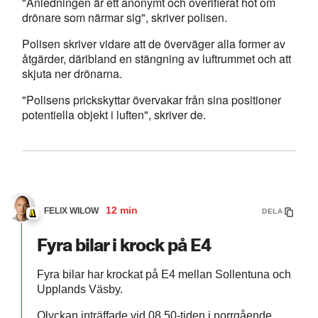
"Anledningen är ett anonymt och overifierat hot om
drönare som närmar sig", skriver polisen.
Polisen skriver vidare att de överväger alla former av
åtgärder, däribland en stängning av luftrummet och att
skjuta ner drönarna.
"Polisens prickskyttar övervakar från sina positioner
potentiella objekt i luften", skriver de.
12 min
FELIX WILOW
DELA
Fyra bilar i krock på E4
Fyra bilar har krockat på E4 mellan Sollentuna och
Upplands Väsby.
Olyckan inträffade vid 08.50-tiden i norrgående