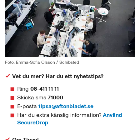
Foto: Emma-Sofia Olsson / Schibsted
Vet du mer? Har du ett nyhetstips?
Ring
08-411 11 11
Skicka sms
71000
E-posta
tipsa@aftonbladet.se
Har du extra känslig information?
Använd
SecureDrop
Om Tipsa!