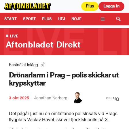
Plus
Logga in
Aftonbladet är en del av Schibsted Media.
Schibsted News Media AB är
ansvarig för dina data på denna webbplats.
Läs mer här
Tipsa oss
START
SPORT
PLUS
HEJ
NÖJE
TIPSA
KULTUR
LEDARE
TV
LIVE
Aftonbladet Direkt
Fastnålat inlägg
Uppgifter: Jakt på gärningsman – på samma ö
0:33
Drönarlarm i Prag – polis skickar ut
krypskyttar
3 okt 2025
Jonathan Norberg
DELA
Det pågår just nu en omfattande polisinsats vid Prags
flygplats Václav Havel, skriver tjeckisk polis på X.