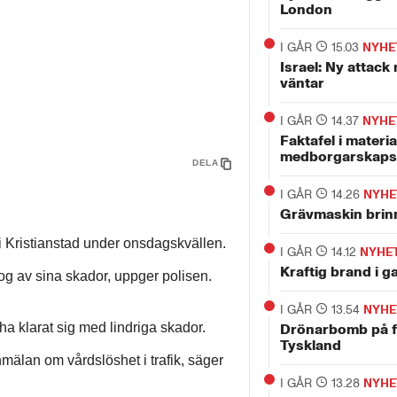
London
I GÅR
15.03
NYHE
Israel: Ny attack
väntar
I GÅR
14.37
NYHE
Faktafel i materia
medborgarskaps
DELA
I GÅR
14.26
NYHE
Grävmaskin brinn
 i Kristianstad under onsdagskvällen.
I GÅR
14.12
NYHE
Kraftig brand i 
og av sina skador, uppger polisen.
I GÅR
13.54
NYHE
ha klarat sig med lindriga skador.
Drönarbomb på fl
Tyskland
anmälan om vårdslöshet i trafik, säger
I GÅR
13.28
NYHE