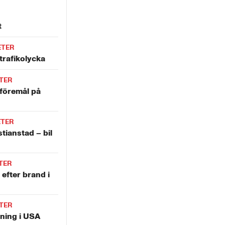
t
ETER
trafikolycka
TER
 föremål på
ETER
stianstad – bil
TER
 efter brand i
TER
tning i USA