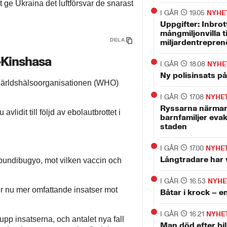
t ge Ukraina det luftförsvar de snarast
I GÅR
19.05
NYHE
Uppgifter: Inbrott
mångmiljonvilla t
DELA
miljardentrepren
o-Kinshasa
I GÅR
18.08
NYHE
Ny polisinsats p
t Världshälsoorganisationen (WHO)
I GÅR
17.08
NYHE
Ryssarna närmar
vlidit till följd av ebolautbrottet i
barnfamiljer evak
staden
I GÅR
17.00
NYHE
Långtradare har 
n bundibugyo, mot vilken vaccin och
I GÅR
16.53
NYHE
 nu mer omfattande insatser mot
Båtar i krock – 
I GÅR
16.21
NYHE
upp insatserna, och antalet nya fall
Man död efter bi