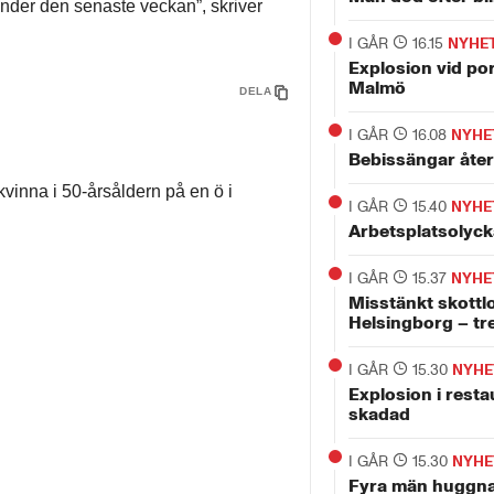
under den senaste veckan”, skriver
I GÅR
16.15
NYHE
Explosion vid por
Malmö
DELA
I GÅR
16.08
NYHE
Bebissängar åter
kvinna i 50-årsåldern på en ö i
I GÅR
15.40
NYHE
Arbetsplatsolyck
I GÅR
15.37
NYHE
Misstänkt skottl
Helsingborg – tr
I GÅR
15.30
NYHE
Explosion i rest
skadad
I GÅR
15.30
NYHE
Fyra män huggna