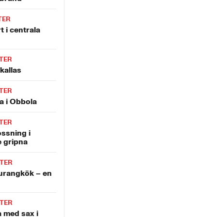
TER
t i centrala
TER
kallas
TER
a i Obbola
TER
ossning i
e gripna
TER
aurangkök – en
TER
 med sax i