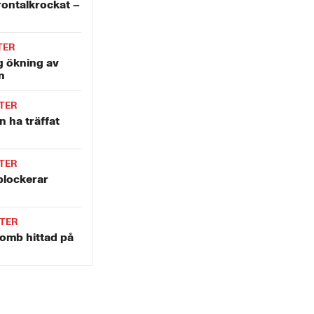
rontalkrockat –
TER
g ökning av
n
TER
 ha träffat
TER
blockerar
TER
omb hittad på