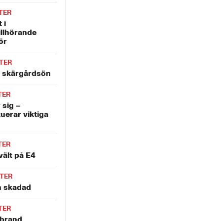
TER
 i
illhörande
ör
TER
å skärgårdsön
TER
 sig –
uerar viktiga
TER
vält på E4
TER
en skadad
TER
lbrand