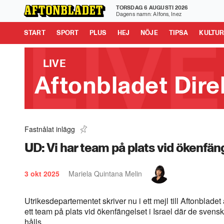
TORSDAG 6 AUGUSTI 2026
Aftonbladet är en del av Schibsted Media.
Schibsted News
Dagens namn: Alfons, Inez
Tipsa oss
START
SPORT
PLUS
HEJ
NÖJE
TIPSA
KULTU
LIVE
Aftonbladet Dire
Fastnålat inlägg
Uppgifter: Jakt på gärningsman – på samm
0:33
UD: Vi har team på plats vid ökenfän
3 okt 2025
Mariela Quintana Melin
Utrikesdepartementet skriver nu i ett mejl till Aftonblade
ett team på plats vid ökenfängelset i Israel där de svens
hålls.