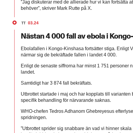
”Jag diskuterar med de allierade hur vi kan fortsätta at
behöver”, skriver Mark Rutte på X.
03.24
TT
Nästan 4 000 fall av ebola i Kong
Ebolafallen i Kongo-Kinshasa fortsätter stiga. Enlig
närmar sig de bekräftade fallen i landet 4 000.
Enligt de senaste siffrorna har minst 1 751 personer nu a
landet.
Samtidigt har 3 874 fall bekräftats.
Utbrottet startade i maj och har kopplats till variante
specifik behandling för närvarande saknas.
WHO-chefen Tedros Adhanom Ghebreyesus efterlyser
spridningen.
”Utbrottet sprider sig snabbare än vad vi hinner skala 