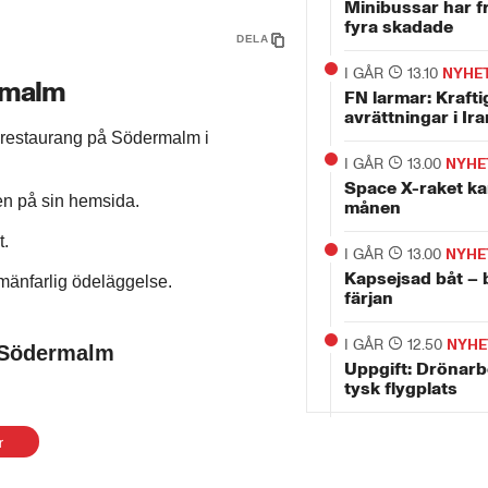
Minibussar har f
fyra skadade
DELA
I GÅR
13.10
NYHE
ermalm
FN larmar: Krafti
avrättningar i Ira
n restaurang på Södermalm i
I GÅR
13.00
NYHE
Space X-raket kan
en på sin hemsida.
månen
t.
I GÅR
13.00
NYHE
Kapsejsad båt – 
lmänfarlig ödeläggelse.
färjan
I GÅR
12.50
NYHE
å Södermalm
Uppgift: Drönarb
tysk flygplats
r