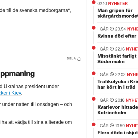
02.10
NYHETER
äde till de svenska medborgarna",
Man gripen för
skärgårdsmorde
I GÅR
23.54
NYH
Kvinna död efter 
I GÅR
22.16
NYHE
Misstänkt farligt
DELA
Södermalm
 uppmaning
I GÅR
22.02
NYH
Trafikolycka i Kri
d Ukrainas president under
har kört in i träd
ker i Kiev
.
I GÅR
20.16
NYHE
r under natten till onsdagen – och
Kvarlevor hittade
Katrineholm
ha att vädja till sina allierade om
I GÅR
19.59
NYHE
Flera döda i skju