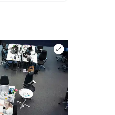
helskärm