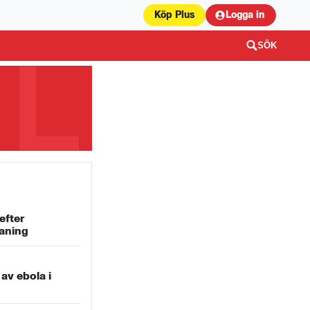
Köp Plus
Logga in
SÖK
efter
aning
 av ebola i