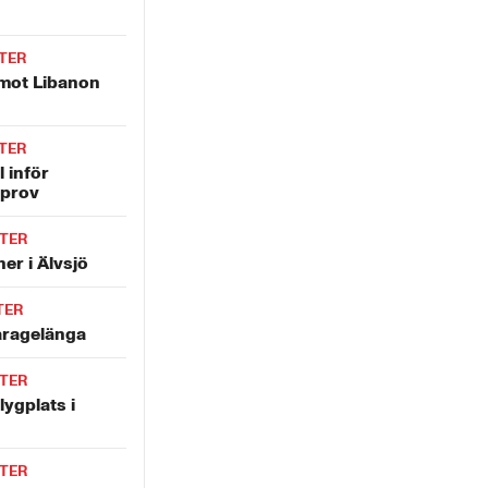
TER
 mot Libanon
TER
l inför
prov
TER
er i Älvsjö
TER
garagelänga
TER
ygplats i
TER