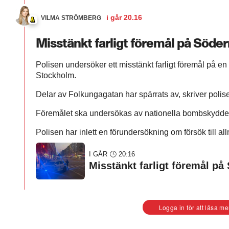
i går
20.16
VILMA STRÖMBERG
Misstänkt farligt föremål på Söd
Polisen undersöker ett misstänkt farligt föremål på e
Stockholm.
Delar av Folkungagatan har spärrats av, skriver polis
Föremålet ska undersökas av nationella bombskydde
Polisen har inlett en förundersökning om försök till al
I GÅR 🕒 20:16
Misstänkt farligt föremål p
Logga in för att läsa me