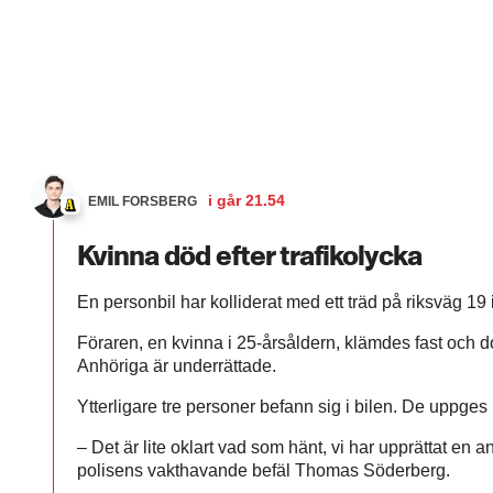
i går
21.54
EMIL FORSBERG
Kvinna död efter trafikolycka
En personbil har kolliderat med ett träd på riksväg 19
Föraren, en kvinna i 25-årsåldern, klämdes fast och d
Anhöriga är underrättade.
Ytterligare tre personer befann sig i bilen. De uppges 
– Det är lite oklart vad som hänt, vi har upprättat en 
polisens vakthavande befäl Thomas Söderberg.