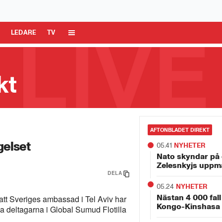
 Media AB är ansvarig för dina data på denna webbplats.
Läs mer här
R
LEDARE
TV
kt
a ö
AFTONBLADET DIREKT
gelset
05.41
NYHETER
Nato skyndar på 
Zelesnkyjs uppm
DELA
05.24
NYHETER
Nästan 4 000 fall
t att Sveriges ambassad i Tel Aviv har
Kongo-Kinshasa
ka deltagarna i Global Sumud Flotilla