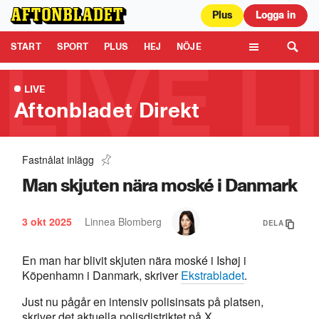
Plus
Logga in
Aftonbladet är en del av Schibsted Media.
Schibsted News Media AB är
ansvarig för dina data på denna webbplats.
Läs mer här
Tipsa oss
START
SPORT
PLUS
HEJ
NÖJE
TIPSA
KULTUR
LEDARE
TV
LIVE
Aftonbladet Direkt
Fastnålat inlägg
Explosion i Malmö: ”Håren på benen reste sig”
1:10
Man skjuten nära moské i Danmark
3 okt 2025
Linnea Blomberg
DELA
En man har blivit skjuten nära moské i Ishøj i
Köpenhamn i Danmark, skriver
Ekstrabladet
.
Just nu pågår en intensiv polisinsats på platsen,
skriver det aktuella polisdistriktet på X.