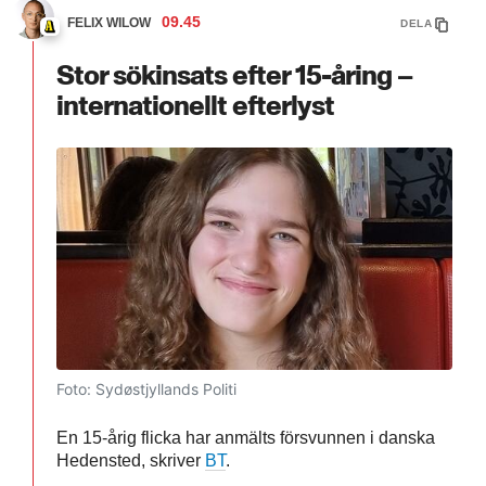
09.45
FELIX WILOW
DELA
Stor sökinsats efter 15-åring –
internationellt efterlyst
Foto: Sydøstjyllands Politi
En 15-årig flicka har anmälts försvunnen i danska
Hedensted, skriver
BT
.