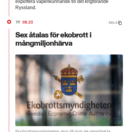
exportera vapenkunnande till det krigförande
Ryssland.
08.33
TT
DELA
Sex åtalas för ekobrott i
mångmiljonhärva
Ekobrottsmyndigheten slog till mot de misstänkta